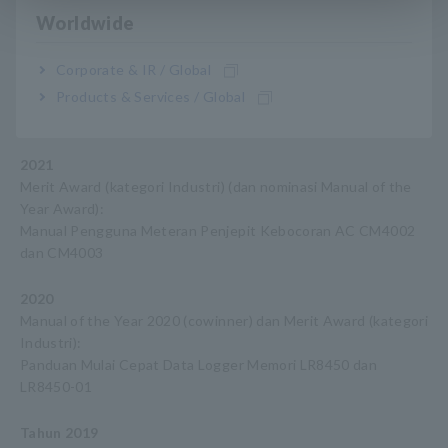
oleh HIOKI
Worldwide
2022
Corporate & IR / Global
Merit Award (kategori Industri) (dan nominasi Manual of the
Year Award):
Products & Services / Global
Panduan Pengguna Power Analyzer PW8001
2021
Merit Award (kategori Industri) (dan nominasi Manual of the
Year Award):
Manual Pengguna Meteran Penjepit Kebocoran AC CM4002
dan CM4003
2020
Manual of the Year 2020 (cowinner) dan Merit Award (kategori
Industri):
Panduan Mulai Cepat Data Logger Memori LR8450 dan
LR8450-01
Tahun 2019