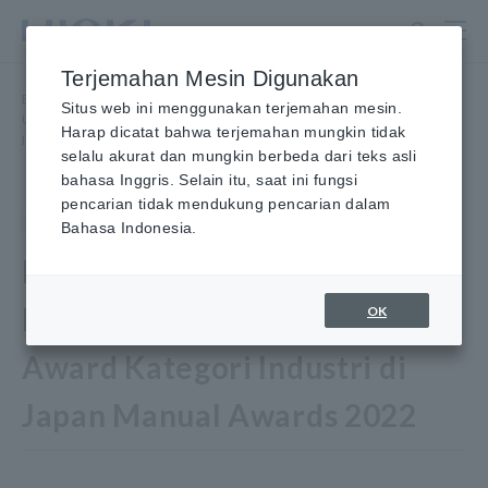
Lewati
ke
konten
Terjemahan Mesin Digunakan
utama
Beranda
​ ​
Berita
​ ​
Situs web ini menggunakan terjemahan mesin.
User Manual Power Analyzer PW8001 Raih Merit Award Kategori
Harap dicatat bahwa terjemahan mungkin tidak
Industri di Japan Manual Awards 2022
selalu akurat dan mungkin berbeda dari teks asli
bahasa Inggris. Selain itu, saat ini fungsi
pencarian tidak mendukung pencarian dalam
Berita
17 Oktober 2022
Bahasa Indonesia.
PW8001 Power Analyzer User
Manual Memenangkan Merit
OK
Award Kategori Industri di
Japan Manual Awards 2022