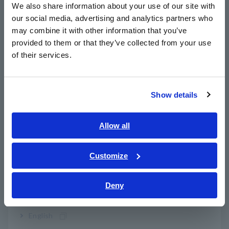
ketenangan pikiran.
We also share information about your use of our site with
our social media, advertising and analytics partners who
日本語 / コーポレート・IR
may combine it with other information that you’ve
日本語 / 製品・サービス
Selain bahasa Jepang dan Inggris, HIOKI menerbitkan manual
provided to them or that they’ve collected from your use
简体中文
untuk produk yang dijualnya dalam berbagai bahasa dan
of their services.
한국어
mengirimkannya ke pelanggan di seluruh dunia. Perusahaan
telah melakukan serangkaian perbaikan dari waktu ke waktu
繁體中文
untuk memastikan manualnya memasukkan banyak ilustrasi
Show details
dan bahasa yang mudah dipahami sehingga bahkan pelanggan
Southeast Asia, Oceania
yang baru pertama kali mengoperasikan alat pengukur listrik
dapat melakukannya dengan aman dan dengan rasa keakraban.
English
Allow all
setelah membaca dokumentasi.
ภาษาไทย / ประเทศไทย
HIOKI akan mendapat dorongan dari kehormatan ini karena
terus menyusun panduan pengguna yang mudah dipahami
Tiếng Việt / Việt Nam
Customize
yang memberdayakan pelanggan untuk menggunakan
Bahasa Indonesia
produknya dengan aman dan benar.
Deny
India
Japan Manual Awards diterima
English