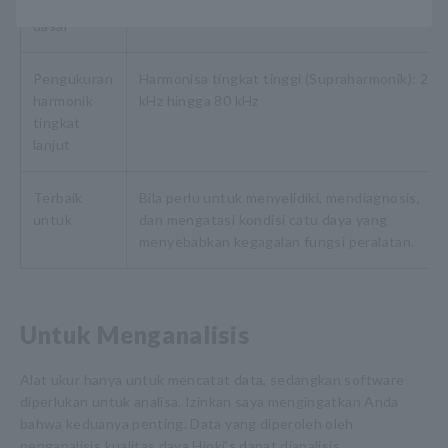
harmonik
Deteksi elemen DC pada rangkaian AC (urut
dasar
Pengukuran
Harmonisa tingkat tinggi (Supraharmonik): 2
harmonik
kHz hingga 80 kHz
tingkat
lanjut
Terbaik
Bila perlu untuk menyelidiki, mendiagnosis,
untuk
dan mengatasi kondisi catu daya yang
menyebabkan kegagalan fungsi peralatan.
Untuk Menganalisis
Alat ukur hanya untuk mencatat data, sedangkan software
diperlukan untuk analisa. Izinkan saya mengingatkan Anda
bahwa keduanya penting. Data yang diperoleh oleh
penganalisis kualitas daya Hioki's dapat dianalisis