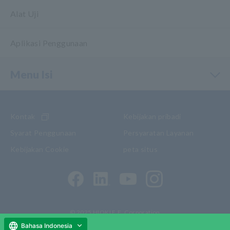
Alat Uji
Aplikasi Penggunaan
Menu Isi
Kontak
Kebijakan pribadi
Syarat Penggunaan
Persyaratan Layanan
Kebijakan Cookie
peta situs
© 2025 HIOKI E.E. Corporation
Bahasa Indonesia