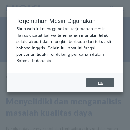
Lewati
ke
konten
Terjemahan Mesin Digunakan
utama
Prosedur Analisis Kualitas
Situs web ini menggunakan terjemahan mesin.
Harap dicatat bahwa terjemahan mungkin tidak
Daya: 4 Tips yang Harus
selalu akurat dan mungkin berbeda dari teks asli
bahasa Inggris. Selain itu, saat ini fungsi
Diketahui
pencarian tidak mendukung pencarian dalam
Bahasa Indonesia.
Beranda
​ ​
Pusat Informasi
​ ​
Metode Pengukuran Dasar
​ ​
Prosedur Analisis Kualitas Daya: 4 Tips yang Harus Diketahui
OK
Menyelidiki dan menganalisis
masalah kualitas daya
Pasokan daya yang stabil dan berkualitas tinggi tidak hanya