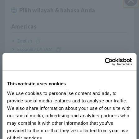
Pilih wilayah & bahasa Anda
Close
Americas
English
Español / LATAM
Português / Brasil
Europe
PQ3198
This website uses cookies
English
Kepatuhan
Kualitas daya: IEC 61000-4-30 Kelas A,
We use cookies to personalise content and ads, to
standar
EN 50160, IEEE 1159
provide social media features and to analyse our traffic.
East Asia
Harmonisa: IEC 61000-4-7, IEC 61000-2-4
We also share information about your use of our site with
Kelas 3
our social media, advertising and analytics partners who
日本語 / コーポレート・IR
Berkedip: IEC 61000-4-15
may combine it with other information that you’ve
日本語 / 製品・サービス
provided to them or that they’ve collected from your use
简体中文
Frekuensi
DC/50Hz/60Hz/400Hz
of their services.