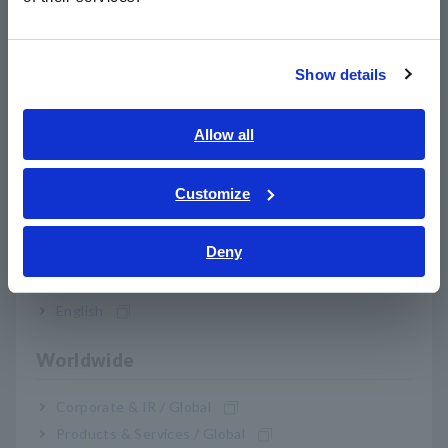
한국어
mendasar
繁體中文
Parameter
Sementara, membengkak, menukik, interupsi, f
Show details
Southeast Asia, Oceania
peristiwa
Fitur pengambilan peristiwa tingkat lanjut
English
Allow all
untuk pemecahan masalah:
ภาษาไทย / ประเทศไทย
nilai RMS
Tiếng Việt / Việt Nam
peak waveform tegangan/ arus
Customize
Bahasa Indonesia
Perbandingan waveform tegangan
Harmonisa
Deny
India
Faktor ketidakseimbangan
Kekuatan
English
Tegangan sinyal listrik
Worldwide
Pengukuran transien lanjutan: 2 MS/s, 6 kV
Corporate & IR / Global
Pengukuran
Harmonisa 0 hingga 50 untuk V & I
Products & Services / Global