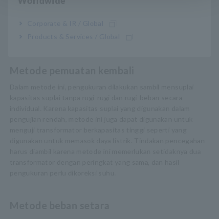
Worldwide
beroperasi di bawah beban pengenal. Tidak realistis untuk
menggunakan metode ini saat menguji transformator
Corporate & IR / Global
berkapasitas tinggi. Akibatnya, digunakan untuk menguji
Products & Services / Global
transformator berkapasitas rendah.
Metode pemuatan kembali
Dalam metode ini, pengukuran dilakukan sambil mensuplai
kapasitas suplai tanpa rugi-rugi dan rugi-beban secara
individual. Karena kapasitas suplai yang digunakan dalam
pengujian rendah, metode ini juga dapat digunakan untuk
menguji transformator berkapasitas tinggi seperti yang
digunakan untuk memasok daya listrik. Tindakan pencegahan
harus diambil karena metode ini memerlukan setidaknya dua
transformator dengan peringkat yang sama, dan hasil
pengukuran perlu dikoreksi suhu.
Metode beban setara