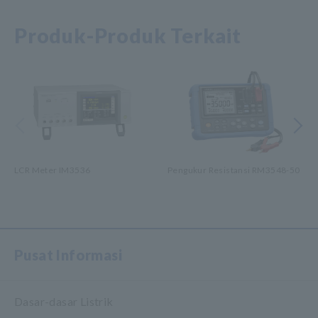
Produk-Produk Terkait
Sebelumnya
Berikutny
LCR Meter IM3536
Pengukur Resistansi RM3548-50
​ ​
Pusat Informasi
Dasar-dasar Listrik