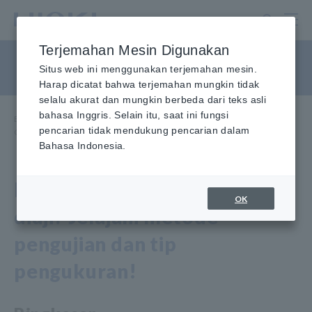
Lewati
ke
konten
Terjemahan Mesin Digunakan
utama
Cara Menguji Transformator
Situs web ini menggunakan terjemahan mesin.
Harap dicatat bahwa terjemahan mungkin tidak
selalu akurat dan mungkin berbeda dari teks asli
bahasa Inggris. Selain itu, saat ini fungsi
Beranda
​ ​
Pusat Informasi
​ ​
Cara Menguji Perangkat Umum
​ ​
pencarian tidak mendukung pencarian dalam
Cara Menguji Transformator
Bahasa Indonesia.
Bagaimana transformator
OK
diuji? Jelajahi metode
pengujian dan tip
pengukuran!