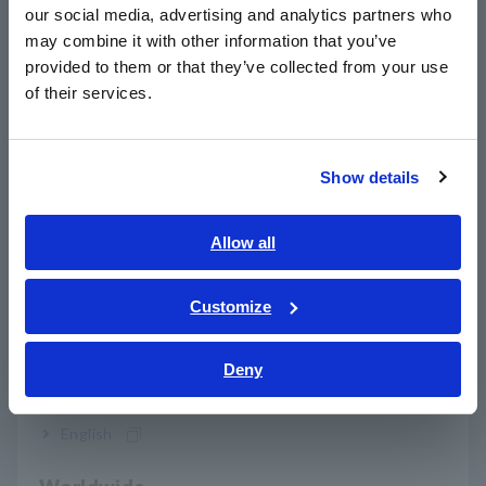
our social media, advertising and analytics partners who
日本語 / コーポレート・IR
may combine it with other information that you’ve
日本語 / 製品・サービス
provided to them or that they’ve collected from your use
简体中文
of their services.
한국어
繁體中文
Pengujian kenaikan suhu
Show details
Southeast Asia, Oceania
transformator
English
Allow all
Pengujian kenaikan suhu digunakan untuk menentukan
apakah suhu transformator naik di belakang nilai spesifikasi
ภาษาไทย / ประเทศไทย
saat beroperasi di bawah kondisi pengenal. Dalam pengujian
Tiếng Việt / Việt Nam
Customize
tersebut, suhu komponen seperti minyak transformator atau
Bahasa Indonesia
belitan diukur. Berikut tiga metode pengukuran yang
digunakan:
Deny
India
English
Metode beban sebenarnya
Jenis uji kenaikan suhu ini dilakukan saat transformator