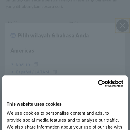
yang dihubungkan secara seri.
Pilih wilayah & bahasa Anda
Close
Americas
English
Español / LATAM
Mengukur rasio putaran
Português / Brasil
Perkiraan rasio putaran dapat dihitung dengan
Europe
menghubungkan resistansi R ke sisi sekunder dan mengukur
induktansi Z di sisi primer. Perhitungannya adalah (N = [R/Z]).
This website uses cookies
English
We use cookies to personalise content and ads, to
provide social media features and to analyse our traffic.
East Asia
We also share information about your use of our site with