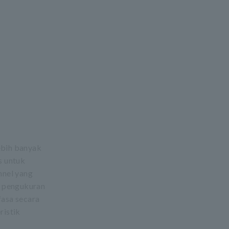
ebih banyak
s untuk
nnel yang
m pengukuran
fasa secara
ristik