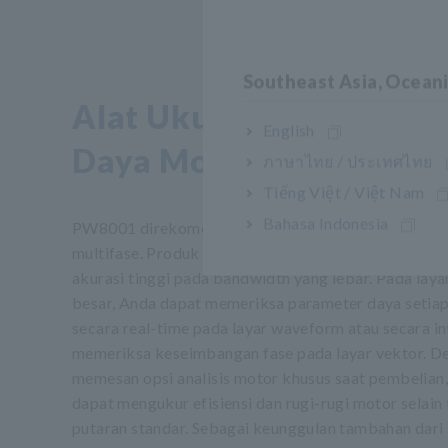
Southeast Asia, Ocean
Alat Ukur yang Direko
English
Daya Motor Multifase
ภาษาไทย / ประเทศไทย
Tiếng Việt / Việt Nam
Bahasa Indonesia
PW8001 direkomendasikan untuk pengukuran daya
multifase. Produk ini menjamin akurasi amplitudo da
akurasi tinggi pada bandwidth yang lebar. Pada lay
besar, Anda dapat memeriksa parameter daya setiap
secara real-time pada layar waveform atau secara int
memeriksa keseimbangan fase pada layar vektor. D
memesan opsi analisis motor khusus saat pembelian
dapat mengukur efisiensi dan rugi-rugi motor selain 
putaran standar. Sebagai keunggulan tambahan dari s