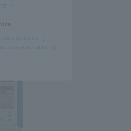
中文
wide
n
rate & IR / Global
cts & Services / Global