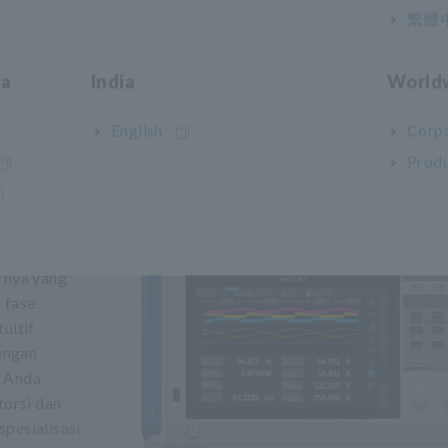
繁體
ia
India
World
mendasikan untuk Pengukura
English
Corpo
Produ
 motor
n fase
arnya yang
 fase
uitif
engan
, Anda
torsi dan
pesialisasi