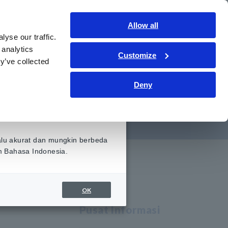
Indonesia
Gabung
Hubungi kami
Allow all
yse our traffic.
ormasi
Layanan & Dukungan
Tentang kami
 analytics
Customize
y’ve collected
Deny
tor Multifase
alu akurat dan mungkin berbeda
am Bahasa Indonesia.
OK
Pusat Informasi