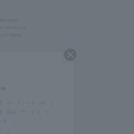
ena rumus
ap fase harus
cok untuk
Close
sia
 / コーポレート・IR
 / 製品・サービス
中文
어