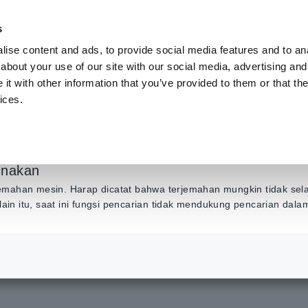
s
ise content and ads, to provide social media features and to anal
Produk
Industri & Solusi
Pusat Inf
about your use of our site with our social media, advertising and
t with other information that you’ve provided to them or that the
ices.
kuran Daya untuk Mo
unakan
emahan mesin. Harap dicatat bahwa terjemahan mungkin tidak sel
Selain itu, saat ini fungsi pencarian tidak mendukung pencarian dal
e Pengukuran Daya untuk Motor Multifase