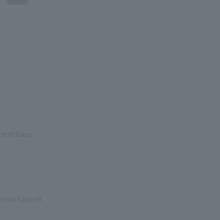
ultifase.
mlah fase di