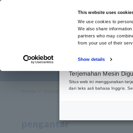
Lewati
ke
This website uses cookie
konten
We use cookies to personal
utama
We also share information 
partners who may combine i
from your use of their serv
Metode Pengu
Show details
Terjemahan Mesin Dig
Situs web ini menggunakan terj
dari teks asli bahasa Inggris. 
Beranda
​ ​
Pusat Informasi
​ ​
Aplikasi Penggunaan
​ ​
Metod
pengantar