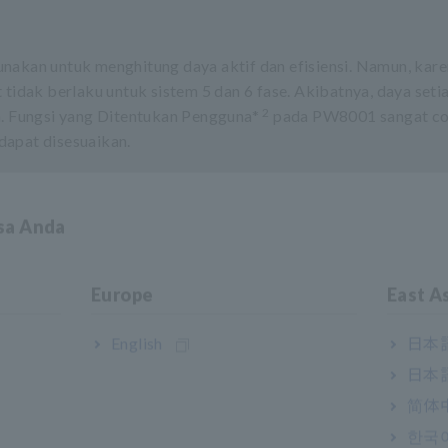
nakan untuk menghitung daya aktif dan efisiensi. Namun, kar
 tidak berlaku untuk sistem 5 dan 6 fase. Akibatnya, daya seti
2
n. Fungsi yang Ditentukan Pengguna*
pada PW8001 sangat co
dapat disesuaikan.
k mengatur
ilai yang
asa Anda
Europe
East A
English
日本語
日本語
简体
한국