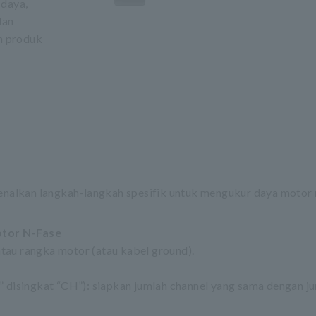
 daya,
dan
an produk
alkan langkah-langkah spesifik untuk mengukur daya motor m
tor N-Fase
 atau rangka motor (atau kabel ground).
” disingkat “CH”): siapkan jumlah channel yang sama dengan ju