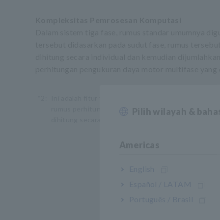
Kompleksitas Pemrosesan Komputasi
Dalam sistem tiga fase, rumus standar umumnya digu
tersebut didasarkan pada sudut fase, rumus tersebut
dihitung secara individual dan kemudian dijumlahka
perhitungan pengukuran daya motor multifase yang 
*2:
Ini adalah fitur yang memungkinkan pengguna untu
rumus perhitungan mereka sendiri dan menampilkan n
Pilih wilayah & bah
dihitung secara real-time di layar pengukuran.
Americas
English
Español / LATAM
Português / Brasil