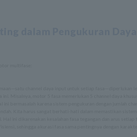
nting dalam Pengukuran Daya
tor multifase:
amaan—satu channel daya input untuk setiap fasa—diperlukan l
a ini. Misalnya, motor 5 fasa memerlukan 5 channel daya khusu
Hal ini bermasalah karena sistem pengukuran dengan jumlah cha
rendah. Kita harus sangat berhati-hati dalam memastikan siste
i. Hal ini dikarenakan kesalahan fasa tegangan dan arus setiap 
isiensi, sehingga akurasi fasa sama pentingnya dengan karakte