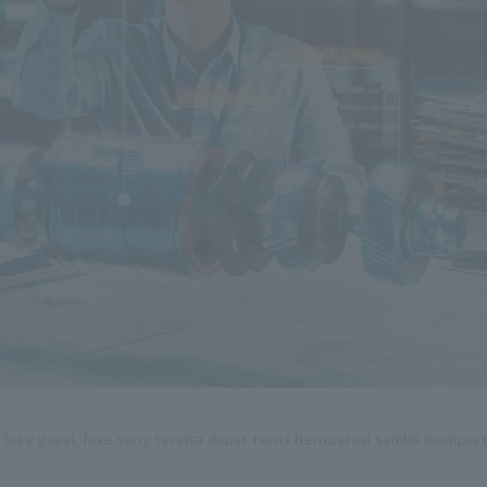
u fase gagal, fase yang tersisa dapat terus beroperasi sambil mempe