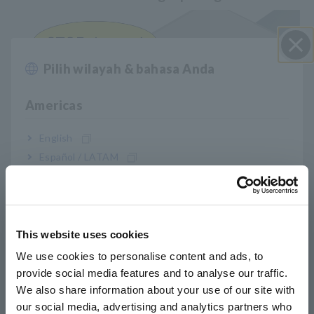
Pilih wilayah & bahasa Anda
Close
Americas
English
Español / LATAM
Português / Brasil
Europe
Karena data dapat dikumpulkan secara nirkabel, modul logger
This website uses cookies
dan pengukuran dapat diposisikan berjauhan. Modul
English
We use cookies to personalise content and ads, to
pengukuran dapat ditempatkan di laboratorium, sedangkan
logger itu sendiri dioperasikan dari lokasi yang aman dan
provide social media features and to analyse our traffic.
East Asia
terpencil untuk mengamati data. Dengan cara ini, pengujian
We also share information about your use of our site with
yang terkait dengan risiko seperti kebakaran dapat ditinjau
our social media, advertising and analytics partners who
日本語 / コーポレート・IR