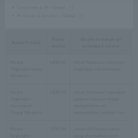
Corporate & IR / Global
Products & Services / Global
Nama
Berperan dalam uji
Nama Produk
model
propagasi termal
Modul
LR8532
Amati fluktuasi suhu dan
Tegangan/Suhu
tegangan sel individual
Wireless
Modul
LR8533
Amati fluktuasi tegangan
Tegangan
pada kecepatan tinggi
Kecepatan
dengan interval
Tinggi Wireless
pengambilan sampel 1 ms
Modul
LR8534
Amati deformasi paket
Regangan
yang disebabkan oleh