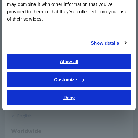
secara real time dari lokasi yang aman. Selanjutnya, logger
may combine it with other information that you’ve
日本語 / 製品・サービス
dapat mengeluarkan sinyal alarm. Misalnya, jika Anda
provided to them or that they’ve collected from your use
简体中文
mengatur sinyal alarm untuk dikeluarkan jika suhu naik secara
of their services.
tiba-tiba, Anda bisa mendapatkan pemberitahuan dan
한국어
menghentikan pengujian sebelum perangkat yang diuji
繁體中文
mencapai kondisi berbahaya.
Show details
Southeast Asia, Oceania
2. Integrasi data simultan dari ratusan
English
Allow all
channel dari rangkaian modul pengukuran
ภาษาไทย / ประเทศไทย
yang ekstensif dan berbagai parameter
Tiếng Việt / Việt Nam
Customize
pengukurannya.
Bahasa Indonesia
LR8450-01 menyediakan rangkaian modul pengukuran yang
Deny
India
lengkap dan mendukung berbagai parameter. Berbagai
parameter dapat diukur dan direkam secara bersamaan di
sejumlah besar channel.
English
Worldwide