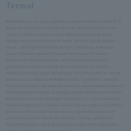
Termal
Baterai litium-ion yang digunakan pada kendaraan listrik (EV)
dapat mengalami korsleting internal yang disebabkan oleh
cacat produksi atau kerusakan akibat benturan. Baterai
dengan arus pendek internal dapat menjadi panas dengan
cepat, sehingga menimbulkan risiko terjadinya pelepasan
panas. Pelarian termal ini sangat berbahaya. Ini adalah
keadaan di mana pemanasan sel baterai menyebabkan
pemanasan semakin banyak dan mencapai titik di mana
pemanasan tidak dapat dihentikan. Peristiwa pelarian termal
dalam satu sel dapat berkembang atau “menyebar” menjadi
reaksi berantai ke sel yang berdekatan, menyebabkan seluruh
sistem baterai terbakar. Berbagai standar internasional telah
diberlakukan untuk mencegah fenomena ini. Oleh karena itu,
sebagai bagian dari verifikasi desain dan pengujian sertifikasi,
produsen diharuskan mengevaluasi bagaimana panas dari
peristiwa pelarian termal disebarkan. Catatan aplikasi ini
memperkenalkan solusi dimana data logger Hioki digunakan
dalam pengujian propagasi termal.