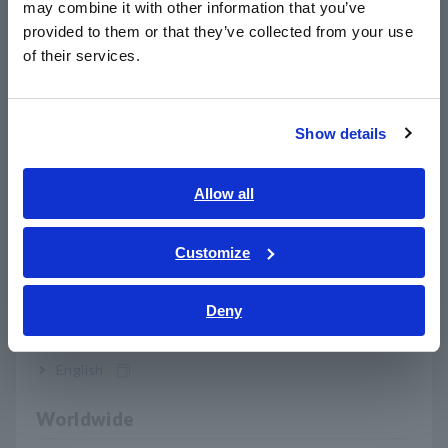
Berikut ini adalah fitur-fitur utamanya.
may combine it with other information that you’ve
日本語 / 製品・サービス
Catu daya 12-sel terintegrasi, beban elektronik, dan
provided to them or that they’ve collected from your use
简体中文
multimeter digital menjadi satu unit
of their services.
Presisi keluaran tegangan dan akurasi pengukuran tegangan
한국어
dan arus terdepan di industri
繁體中文
Fungsi simulasi keselamatan dan sederhana
Show details
Kontrol dan simulasi dengan aplikasi PC terlampir
Southeast Asia, Oceania
Dukungan yang andal dan andal oleh organisasi kalibrasi
standar internasional
English
Allow all
ภาษาไทย / ประเทศไทย
Kinerja baterai isi ulang meningkat setiap hari. Sejalan dengan
itu, persyaratan kualitas BMS diharapkan semakin ketat.
Tiếng Việt / Việt Nam
Customize
Generator Tegangan Sel Baterai SS7081-50 memiliki
Bahasa Indonesia
kemampuan untuk memenuhi persyaratan ketat tersebut.
Deny
India
Dapat dipasang pada baterai
English
HILS (Hardware-In-the-Loop
Worldwide