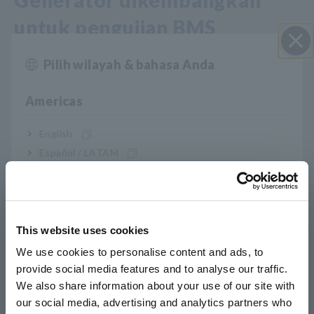
Generator dikembangkan
untuk pengujian BMS
Generator Tegangan Sel
Pilih wilayah & bahasa Anda
Close
Baterai SS7081-50
Americas
English
HIOKI "Generator Tegangan Sel Baterai SS7081-50"
Español / LATAM
menggabungkan catu daya DC untuk 12 sel, pengukur
Português / Brasil
tegangan dan arus, dan relai simulasi dalam satu wadah.
Ini dapat dihubungkan ke papan BMS sebagai simulator sel
Europe
baterai untuk pengujian. Selain itu, penyeimbangan sel,
simulasi pengisian/pengosongan, dan konfirmasi deteksi
This website uses cookies
English
kelainan dapat dilakukan dengan menghubungkan ke PC
We use cookies to personalise content and ads, to
melalui kabel LAN dan menggunakan aplikasi yang disediakan.
provide social media features and to analyse our traffic.
Hingga 1kV (17 unit) dapat didukung dengan menambahkan
East Asia
unit tambahan dan menghubungkan setiap sel secara seri.
We also share information about your use of our site with
our social media, advertising and analytics partners who
日本語 / コーポレート・IR