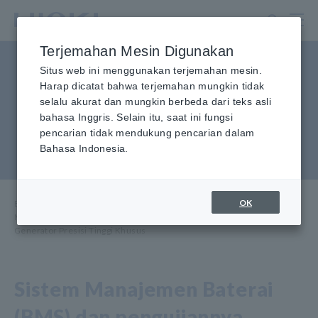
Lewati
ke
konten
Terjemahan Mesin Digunakan
utama
Merampingkan Pengujian
Situs web ini menggunakan terjemahan mesin.
Harap dicatat bahwa terjemahan mungkin tidak
Sistem Manajemen Baterai
selalu akurat dan mungkin berbeda dari teks asli
bahasa Inggris. Selain itu, saat ini fungsi
(BMS) dengan Generator
pencarian tidak mendukung pencarian dalam
Presisi Tinggi Khusus
Bahasa Indonesia.
OK
Beranda
​ ​
Aplikasi Penggunaan
​ ​
Pusat Informasi
​ ​
Merampingkan Pengujian Sistem Manajemen Baterai (BMS) dengan
Generator Presisi Tinggi Khusus
Sistem Manajemen Baterai
(BMS) dan pengujiannya