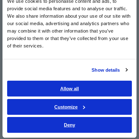
We use cookies to personalise content and ads, to
provide social media features and to analyse our traffic.
East Asia
We also share information about your use of our site with
our social media, advertising and analytics partners who
日本語 / コーポレート・IR
may combine it with other information that you’ve
日本語 / 製品・サービス
provided to them or that they’ve collected from your use
Rumus Perhitungan
简体中文
of their services.
한국어
Resistivitas
繁體中文
Show details
Southeast Asia, Oceania
P
= R
x A / L
23
23
English
Allow all
di mana
P
= Resistivitas Volume pada 23[°C] [μΩm]
ภาษาไทย / ประเทศไทย
23
R
= Nilai resistansi benda uji yang sebenarnya dikonversi
23
Tiếng Việt / Việt Nam
Customize
ke nilai ekivalennya pada 23[°C]
Bahasa Indonesia
L = Panjang Benda Uji
A = Luas Penampang Benda Uji
Deny
India
Untuk pengukuran benda uji, gunakan 4-terminal Lead