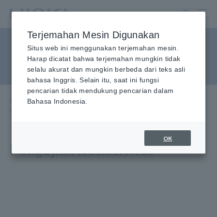
Lewati
ke
konten
Terjemahan Mesin Digunakan
utama
Cara Mengukur Resistivitas
Situs web ini menggunakan terjemahan mesin.
Harap dicatat bahwa terjemahan mungkin tidak
Volume Secara Langsung
selalu akurat dan mungkin berbeda dari teks asli
bahasa Inggris. Selain itu, saat ini fungsi
pencarian tidak mendukung pencarian dalam
Beranda
Bahasa Indonesia.
​ ​
Pusat Informasi
​ ​
Aplikasi Penggunaan
​ ​
Cara Mengukur Resistivitas Volume Secara Langsung
OK
Pengujian Resistivitas