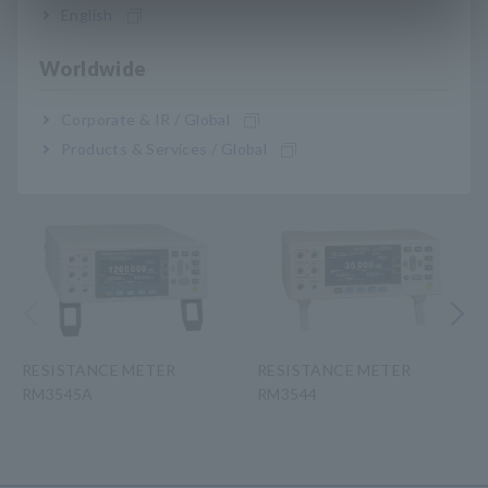
English
L2104.
Worldwide
A_AP_K0055-E02.pdf
[966.45KB]
Corporate & IR / Global
Products & Services / Global
Daftar Produk Terkait
Sebelumnya
Berikutny
RESISTANCE METER
RESISTANCE METER
RM3545A
RM3544
​ ​