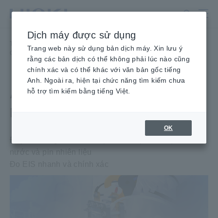
Chuyển
đến
nội
Dịch máy được sử dụng
dung
Trang chủ
​ ​
Sản phẩm
​ ​
IoT/Giải pháp chuyên biệt
​ ​
chính
Trang web này sử dụng bản dịch máy. Xin lưu ý
Công nghệ tiên tiến
​ ​
ALDAS-α: HỆ THỐNG ĐO LƯỜNG EIS
rằng các bản dịch có thể không phải lúc nào cũng
chính xác và có thể khác với văn bản gốc tiếng
Anh. Ngoài ra, hiện tại chức năng tìm kiếm chưa
ALDAS-α : HỆ THỐNG ĐO
hỗ trợ tìm kiếm bằng tiếng Việt.
LƯỜNG EIS
OK
Đẩy mạnh nghiên cứu và phát triển pin điện phân
nước và pin nhiên liệu
Đo EIS nhanh và chính xác