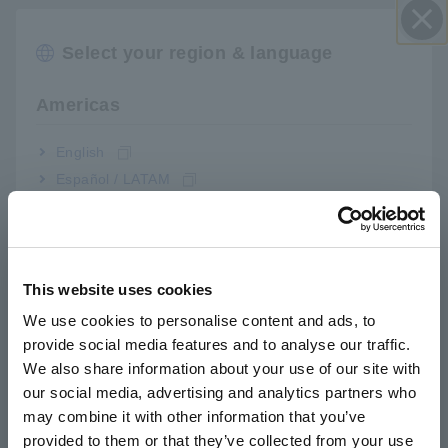
Đầu ra DC lên đến 20 A mà không cần bộ
Select your region & language
Đóng
khuếch đại bên ngoài
Americas
Kết nối dễ dàng với hệ thống đánh giá EC và
English
Español / LATAM
FC hiện có
Português / Brasil
Europe
Đo đồng thời lên đến 8 ô mà không có bất kỳ
độ trễ đo lường nào
This website uses cookies
English
We use cookies to personalise content and ads, to
provide social media features and to analyse our traffic.
East Asia
We also share information about your use of our site with
Số model (Mã đặt hàng)
our social media, advertising and analytics partners who
日本語 / コーポレート・IR
may combine it with other information that you’ve
日本語 / 製品・サービス
provided to them or that they’ve collected from your use