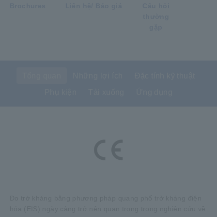
Brochures
Liên hệ/ Báo giá
Câu hỏi
thường
gặp
Tổng quan
Những lợi ích
Đặc tính kỹ thuật
Phụ kiện
Tải xuống
Ứng dụng
Đo trở kháng bằng phương pháp quang phổ trở kháng điện
hóa (EIS) ngày càng trở nên quan trọng trong nghiên cứu về