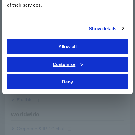
简体中文
EA5301-01
Mô-đun SENSE 1 kênh
of their services.
한국어
EA5301-02
Mô-đun SENSE 2 kênh
繁體中文
Show details
EA5301-03
Mô-đun SENSE 3 kênh
Southeast Asia, Oceania
EA5301-04
Mô-đun SENSE 4 kênh
English
Allow all
ภาษาไทย / ประเทศไทย
EA5301-05
Mô-đun SENSE 5 kênh
Tiếng Việt / Việt Nam
Customize
EA5301-06
Mô-đun SENSE 6 kênh
Bahasa Indonesia
Deny
EA5301-07
Mô-đun SENSE 7 kênh
India
EA5301-08
Mô-đun SENSE 8 kênh
English
EA5503
Mô-đun NGUỒN
Worldwide
EA5703
Phần mềm ứng dụng PC
Corporate & IR / Global