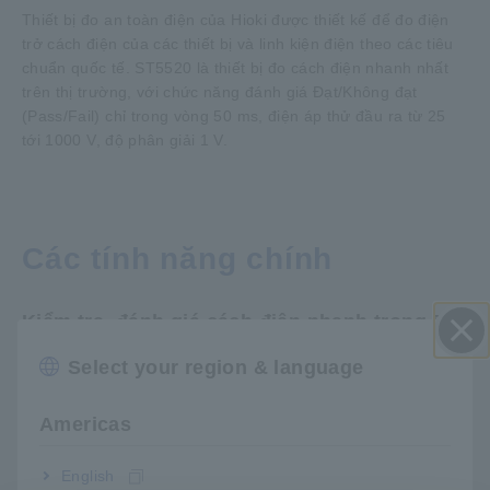
Thiết bị đo an toàn điện của Hioki được thiết kế để đo điện
trở cách điện của các thiết bị và linh kiện điện theo các tiêu
chuẩn quốc tế. ST5520 là thiết bị đo cách điện nhanh nhất
trên thị trường, với chức năng đánh giá Đạt/Không đạt
(Pass/Fail) chỉ trong vòng 50 ms, điện áp thử đầu ra từ 25
tới 1000 V, độ phân giải 1 V.
Các tính năng chính
Kiểm tra, đánh giá cách điện nhanh trong 50
ms
Select your region & language
Đóng
Americas
Chức năng xả nhanh điện áp dư
English