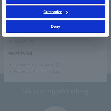
ST5520
Đầu ra I / O bên ngoài tích hợp
ภาษาไทย / ประเทศไทย
Tiếng Việt / Việt Nam
Customize
ST5520-01
Đầu ra BCD tích hợp
Bahasa Indonesia
Deny
Lưu ý: ST5520 và ST5520-01 không thể tự vận hành. Vui
India
lòng chọn và mua các đầu đo tùy chọn để phù hợp với ứng
dụng của bạn.
English
Worldwide
Corporate & IR / Global
Products & Services / Global
Hỗ trợ người dùng