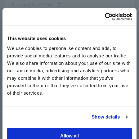
Español / LATAM
Cấu hình linh hoạt điện áp thử đầu ra (từ 25
Português / Brasil
V tớ 1000 V, bước nhảy 1 V)
Europe
This website uses cookies
Chức năng kiểm tra tiếp xúc que đo
English
We use cookies to personalise content and ads, to
provide social media features and to analyse our traffic.
East Asia
We also share information about your use of our site with
Chức năng kiểm tra ngắn mạch
our social media, advertising and analytics partners who
日本語 / コーポレート・IR
may combine it with other information that you’ve
日本語 / 製品・サービス
provided to them or that they’ve collected from your use
Lý tưởng cho dây chuyền sản xuất pin
简体中文
of their services.
한국어
繁體中文
Show details
Số model (Mã đặt hàng)
Southeast Asia, Oceania
English
Allow all