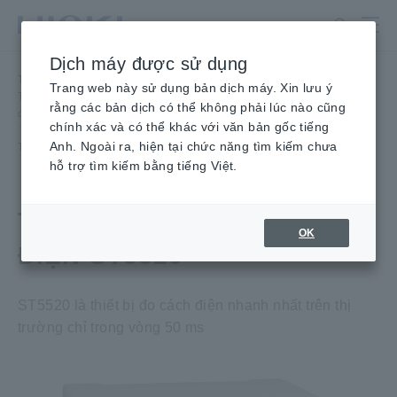
Chuyển
đến
nội
Dịch máy được sử dụng
dung
Trang chủ
​ ​
Sản phẩm
​ ​
chính
Trang web này sử dụng bản dịch máy. Xin lưu ý
Thiết bị kiểm tra an toàn điện, Thiết bị kiểm tra điện áp cao/cách
rằng các bản dịch có thể không phải lúc nào cũng
điện/rò rỉ
chính xác và có thể khác với văn bản gốc tiếng
​ ​
Thiết Bị Đo Điện Trở Cách Điện
​ ​
Anh. Ngoài ra, hiện tại chức năng tìm kiếm chưa
THIẾT BỊ ĐO ĐIỆN TRỞ CÁCH ĐIỆN ST5520
hỗ trợ tìm kiếm bằng tiếng Việt.
THIẾT BỊ KIỂM TRA CÁCH
OK
ĐIỆN ST5520
ST5520 là thiết bị đo cách điện nhanh nhất trên thị
trường chỉ trong vòng 50 ms