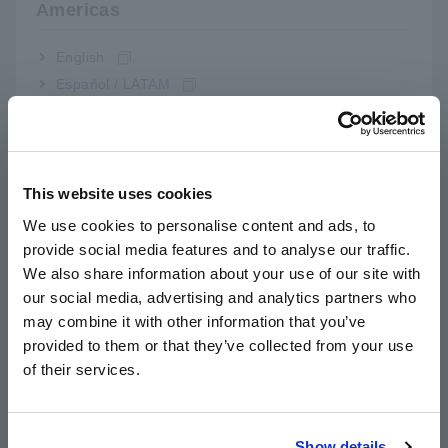
Americas
Đo lường Độ chính xác cao được thực hiện
thông qua các đặc tính tần số phẳng và hiệu
English
suất CMRR
Español / LATAM
Português / Brasil
Hiệu suất chống chịu với môi trường được
Europe
nâng cao hơn bao giờ hết cho phép bạn đo
This website uses cookies
trong các tình huống -40 đến 85 ° C
English
We use cookies to personalise content and ads, to
provide social media features and to analyse our traffic.
East Asia
We also share information about your use of our site with
Đặc tính tần số vượt trội của DC đến 1 MHz
our social media, advertising and analytics partners who
日本語 / コーポレート・IR
(biên độ)
may combine it with other information that you’ve
日本語 / 製品・サービス
provided to them or that they’ve collected from your use
简体中文
of their services.
한국어
Đáp ứng một loạt các ứng dụng từ đo mức
繁體中文
sạc / xả pin đến mặt phụ của biến tần trong
sản xuất điện quang điện và đánh giá pin
Show details