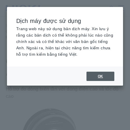
Chuyển
đến
nội
Dịch máy được sử dụng
dung
Trang chủ
​ ​
Sản phẩm
​ ​
chính
Trang web này sử dụng bản dịch máy. Xin lưu ý
Cảm Biến/ Đầu Đo Dòng Điện, Đầu dò điện áp, Cảm biến CAN
​ ​
rằng các bản dịch có thể không phải lúc nào cũng
Độ chính xác cao
​ ​
CẢM BIẾN DÒNG ĐIỆN AC/DC CT6877A
chính xác và có thể khác với văn bản gốc tiếng
Anh. Ngoài ra, hiện tại chức năng tìm kiếm chưa
hỗ trợ tìm kiếm bằng tiếng Việt.
CẢM BIẾN DÒNG ĐIỆN
AC/DC CT6877A
OK
Hỗ trợ đo dòng biến tần với dòng điện cao và tốc độ
cao