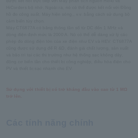
được kết nối trực tiếp với Máy phân tích nguồn Hioki và
HiCorders bộ nhớ. Ngoài ra, nó có thể được kết nối với Đồng
hồ đo công suất, Máy hiện sóng,, v.v. bằng cách sử dụng bộ
cảm biến tùy chọn.
Máy CT6877A có băng thông tần số từ DC đến 1 MHz và
dòng điện định mức là 2000 A. Nó có thể dễ dàng xử lý các
phép đo dòng điện lớn của xe điện như EV và HEV. CT6877A
cũng được sử dụng để R &D, đánh giá chất lượng, sản xuất
và bảo trì tại các thị trường như hệ thống sạc không dây,
động cơ biến tần cho thiết bị công nghiệp, điều hòa điện cho
PV và thiết bị sạc nhanh cho EV.
Sử dụng với thiết bị có trở kháng đầu vào cao từ 1 MΩ
trở lên.
Các tính năng chính