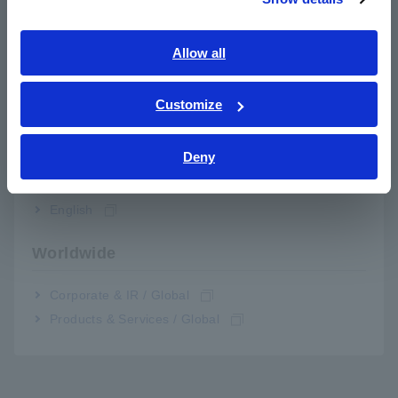
Southeast Asia, Oceania
nhiên liệu, v.v.
English
Allow all
ภาษาไทย / ประเทศไทย
Theo dõi dạng sóng khi được ghép nối với
Tiếng Việt / Việt Nam
Customize
máy hiện sóng hoặc Máy quay bộ nhớ và Bộ
Bahasa Indonesia
cảm biến
Deny
India
English
Số model (Mã đặt hàng)
Worldwide
CT6877A
Chiều dài cáp: 3 m (9,84 ft.)
Corporate & IR / Global
Products & Services / Global
CT6877A-1
Chiều dài cáp: 10 m (32,81 ft.)