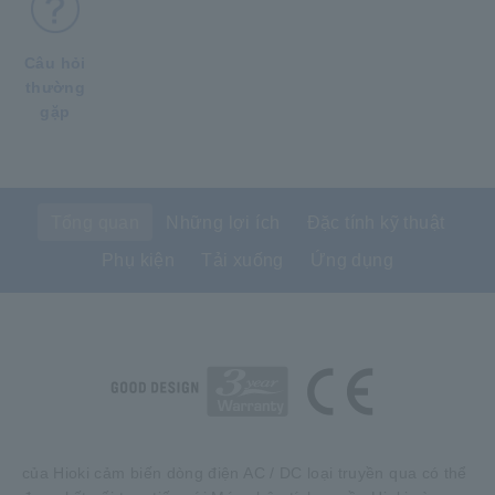
Câu hỏi
thường
gặp
Tổng quan
Những lợi ích
Đặc tính kỹ thuật
Phụ kiện
Tải xuống
Ứng dụng
của Hioki cảm biến dòng điện AC / DC loại truyền qua có thể