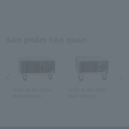
Sản phẩm liên quan
Trước đó
Tiếp theo
H
THIẾT BỊ ĐO CÔNG
THIẾT BỊ ĐO CÔNG
TH
SUẤT PW3336
SUẤT PW3335
SU
​ ​