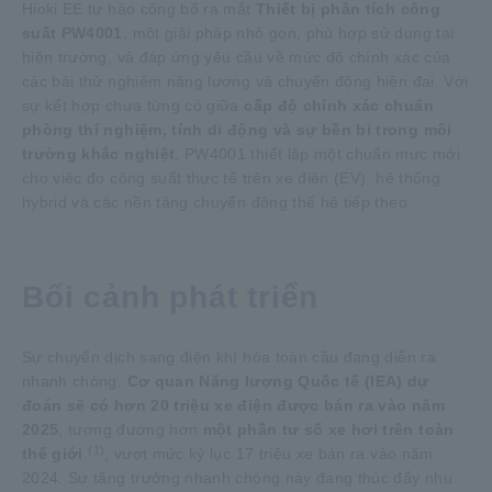
Hioki EE tự hào công bố ra mắt
Thiết bị phân tích công
suất PW4001
, một giải pháp nhỏ gọn, phù hợp sử dụng tại
hiện trường, và đáp ứng yêu cầu về mức độ chính xác của
các bài thử nghiệm năng lượng và chuyển động hiện đại. Với
sự kết hợp chưa từng có giữa
cấp độ chính xác chuẩn
phòng thí nghiệm, tính di động và sự bền bỉ trong môi
trường khắc nghiệt
, PW4001 thiết lập một chuẩn mực mới
cho việc đo công suất thực tế trên xe điện (EV), hệ thống
hybrid và các nền tảng chuyển động thế hệ tiếp theo
Bối cảnh phát triển
Sự chuyển dịch sang điện khí hóa toàn cầu đang diễn ra
nhanh chóng.
Cơ quan Năng lượng Quốc tế (IEA) dự
đoán sẽ có hơn 20 triệu xe điện được bán ra vào năm
2025
, tương đương hơn
một phần tư số xe hơi trên toàn
(1)
thế giới
​ ​
, vượt mức kỷ lục 17 triệu xe bán ra vào năm
2024. Sự tăng trưởng nhanh chóng này đang thúc đẩy nhu