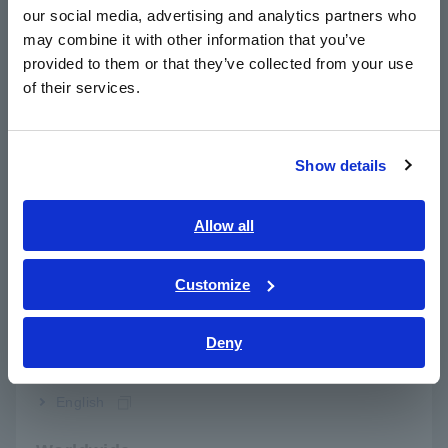
hoạt động rộng lớn,
từ –20°C đến +50°C
our social media, advertising and analytics partners who
日本語 / コーポレート・IR
may combine it with other information that you’ve
日本語 / 製品・サービス
provided to them or that they’ve collected from your use
简体中文
4. Thiết lập nhanh hơn, kiểm tra an toàn
of their services.
한국어
hơn
繁體中文
Thiết lập nhanh chóng, an toàn và quy trình làm việc hiệu
Show details
quả—dù trong phòng thí nghiệm hay ngoài hiện trường—đều
Southeast Asia, Oceania
có thể thực hiện được nhờ
đầu vào điện áp CAN trực tiếp
của PW4001 và khả năng tương thích OBD-II
, giúp đơn
English
Allow all
giản hóa việc lắp đặt bên xe.
ภาษาไทย / ประเทศไทย
Tiếng Việt / Việt Nam
Customize
Bahasa Indonesia
Các ứng dụng chính
Deny
India
Kiểm tra chứng nhận và tuân thủ ô tô
English
Tuân thủ các tiêu chuẩn thử nghiệm toàn cầu như WLTP và
SAE J1634, PW4001 đo công suất chính xác cho xe điện