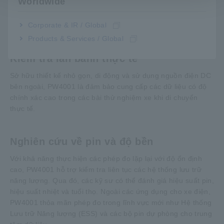
Worldwide
(EV), xe điện hạng nặng (HEV), xe điện hạng nhẹ (PHEV) và
xe điện hạng nhẹ (FCV), trở thành giải pháp lý tưởng cho
Corporate & IR / Global
việc phê duyệt kiểu loại và kiểm toán chứng nhận.
Products & Services / Global
Kiểm tra lăn bánh thực tế
Sở hữu thiết kế nhỏ gọn, di động và sử dụng nguồn điện DC
bên ngoài, PW4001 là đảm bảo cung cấp các dữ liệu có độ
chính xác cao trong các bài thử nghiệm xe khi di chuyển
thực tế.
Nghiên cứu về pin và độ bền
Với khả năng thực hiện các phép đo lặp lại với độ ổn định
cao, PW4001 hỗ trợ kiểm tra liên tục các hệ thống lưu trữ
năng lượng. Qua đó, các kỹ sư có thể đánh giá hiệu suất pin,
hiệu suất nhiệt và tuổi thọ. Ngoài các ứng dụng cho xe điện,
PW4001 thỏa mãn phép đo trong lĩnh vực mới như Hệ thống
Lưu trữ Năng lượng (ESS) và các bộ pin dự phòng cho trung