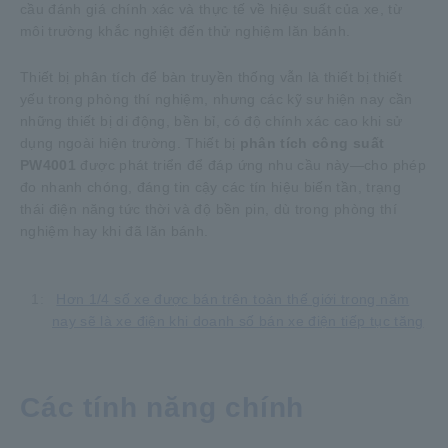
cầu đánh giá chính xác và thực tế về hiệu suất của xe, từ
môi trường khắc nghiệt đến thử nghiệm lăn bánh.
Thiết bị phân tích để bàn truyền thống vẫn là thiết bị thiết
yếu trong phòng thí nghiệm, nhưng các kỹ sư hiện nay cần
những thiết bị di động, bền bỉ, có độ chính xác cao khi sử
dụng ngoài hiện trường. Thiết bị
phân tích công suất
PW4001
được phát triển để đáp ứng nhu cầu này—cho phép
đo nhanh chóng, đáng tin cậy các tín hiệu biến tần, trạng
thái điện năng tức thời và độ bền pin, dù trong phòng thí
nghiệm hay khi đã lăn bánh.
1:
​ ​
Hơn 1/4 số xe được bán trên toàn thế giới trong năm
nay sẽ là xe điện khi doanh số bán xe điện tiếp tục tăng
Các tính năng chính