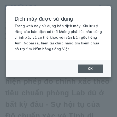
Chuyển
đến
nội
Dịch máy được sử dụng
dung
Trang chủ
​ ​
Tin Tức
​ ​
chính
Trang web này sử dụng bản dịch máy. Xin lưu ý
Hioki ra mắt PW4001: Mang lại độ chính xác trong phòng thí nghiệm ở
rằng các bản dịch có thể không phải lúc nào cũng
mọi nơi, từ phòng thí nghiệm đến đường phố — Độ chính xác và tính
chính xác và có thể khác với văn bản gốc tiếng
di động, kết hợp hoàn hảo
Anh. Ngoài ra, hiện tại chức năng tìm kiếm chưa
hỗ trợ tìm kiếm bằng tiếng Việt.
Sản phẩm
Ngày 03 tháng 10 năm 2025
Hioki ra mắt PW4001: Thực
OK
hiện phép đo chính xác theo
tiêu chuẩn phòng Lab dù ở
bất kỳ đâu - Sự hội tụ của
Độ chuẩn xác và Tính di