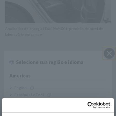
Analisador de energia Hioki PW4001, precisão de nível de
laboratório em campo
2. Desempenho de alta velocidade e alta
largura de banda
Selecione sua região e idioma
Perto
Os engenheiros podem avaliar com confiança a eficiência de
Americas
conversão de energia e as perdas de comutação em sistemas
avançados de motores PWM de inversores de SiC, graças à
taxa de amostragem de 2,5 MHz
e
à largura de banda de
English
600 kHz
do PW4001, que capturam sinais de energia de alta
Español / LATAM
frequência com precisão.
Português / Brasil
Europe
3. Portátil, robusto e pronto para a