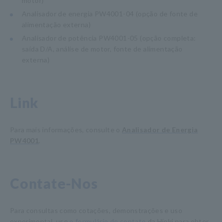
motor)
Analisador de energia PW4001-04 (opção de fonte de
alimentação externa)
Analisador de potência PW4001-05 (opção completa:
saída D/A, análise de motor, fonte de alimentação
externa)
Link
Para mais informações, consulte o
Analisador de Energia
PW4001
.
Contate-Nos
Para consultas como cotações, demonstrações e uso
experimental, use
o formulário de contato
da Hioki para obter