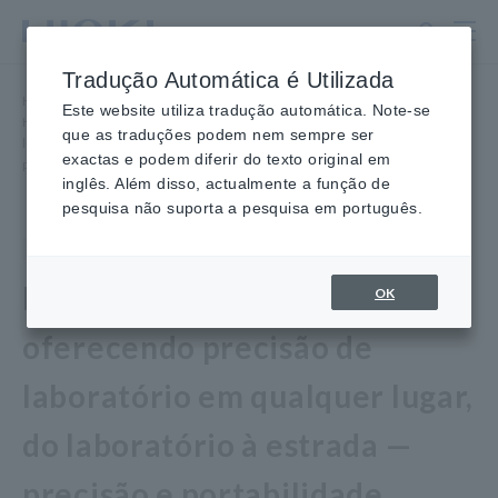
Ir
para
o
Tradução Automática é Utilizada
conteúdo
Home
​ ​
Newsroom
​ ​
principal
Este website utiliza tradução automática. Note-se
Hioki revela PW4001: oferecendo precisão de laboratório em qualquer
que as traduções podem nem sempre ser
lugar, do laboratório à estrada — precisão e portabilidade,
exactas e podem diferir do texto original em
perfeitamente combinadas
inglês. Além disso, actualmente a função de
pesquisa não suporta a pesquisa em português.
produtos
03 de outubro de 2025
Hioki revela o PW4001:
OK
oferecendo precisão de
laboratório em qualquer lugar,
do laboratório à estrada —
precisão e portabilidade,