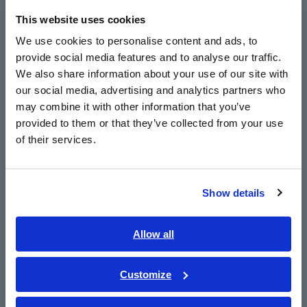
estrada
This website uses cookies
English
We use cookies to personalise content and ads, to
De bancadas de teste a câmaras frias e validação em estrada,
os engenheiros podem confiar no PW4001 em qualquer
provide social media features and to analyse our traffic.
East Asia
ambiente: seu
design leve de 4,6 kg
, alimentação CC externa
We also share information about your use of our site with
e
ampla faixa de operação de –20 °C a +50 °C
o tornam
our social media, advertising and analytics partners who
日本語 / コーポレート・IR
pronto para uso versátil.
may combine it with other information that you’ve
日本語 / 製品・サービス
provided to them or that they’ve collected from your use
简体中文
of their services.
4. Configuração mais rápida, testes mais
한국어
seguros
繁體中文
A configuração rápida e segura e o fluxo de trabalho eficiente,
Show details
Southeast Asia, Oceania
seja no laboratório ou em campo, são possíveis graças
à
entrada de tensão CAN direta do PW4001 e à
English
Allow all
compatibilidade com OBD-II
, que simplificam a instalação na
lateral do veículo.
ภาษาไทย / ประเทศไทย
Tiếng Việt / Việt Nam
Customize
Bahasa Indonesia