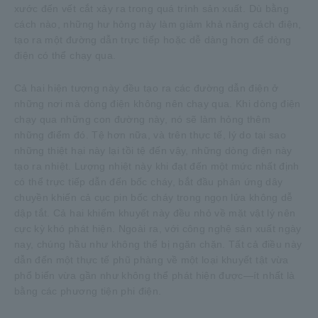
xước đến vết cắt xảy ra trong quá trình sản xuất. Dù bằng
cách nào, những hư hỏng này làm giảm khả năng cách điện,
tạo ra một đường dẫn trực tiếp hoặc dễ dàng hơn để dòng
điện có thể chạy qua.
Cả hai hiện tượng này đều tạo ra các đường dẫn điện ở
những nơi mà dòng điện không nên chạy qua. Khi dòng điện
chạy qua những con đường này, nó sẽ làm hỏng thêm
những điểm đó. Tệ hơn nữa, và trên thực tế, lý do tại sao
những thiệt hại này lại tồi tệ đến vậy, những dòng điện này
tạo ra nhiệt. Lượng nhiệt này khi đạt đến một mức nhất định
có thể trực tiếp dẫn đến bốc cháy, bắt đầu phản ứng dây
chuyền khiến cả cục pin bốc cháy trong ngọn lửa không dễ
dập tắt. Cả hai khiếm khuyết này đều nhỏ về mặt vật lý nên
cực kỳ khó phát hiện. Ngoài ra, với công nghệ sản xuất ngày
nay, chúng hầu như không thể bị ngăn chặn. Tất cả điều này
dẫn đến một thực tế phũ phàng về một loại khuyết tật vừa
phổ biến vừa gần như không thể phát hiện được—ít nhất là
bằng các phương tiện phi điện.