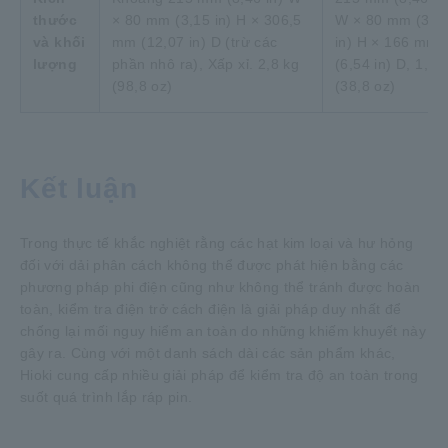
thước
× 80 mm (3,15 in) H × 306,5
W × 80 mm (3,1
và khối
mm (12,07 in) D (trừ các
in) H × 166 mm
lượng
phần nhô ra), Xấp xỉ. 2,8 kg
(6,54 in) D, 1,1 
(98,8 oz)
(38,8 oz)
Kết luận
Trong thực tế khắc nghiệt rằng các hạt kim loại và hư hỏng
đối với dải phân cách không thể được phát hiện bằng các
phương pháp phi điện cũng như không thể tránh được hoàn
toàn, kiểm tra điện trở cách điện là giải pháp duy nhất để
chống lại mối nguy hiểm an toàn do những khiếm khuyết này
gây ra. Cùng với một danh sách dài các sản phẩm khác,
Hioki cung cấp nhiều giải pháp để kiểm tra độ an toàn trong
suốt quá trình lắp ráp pin.