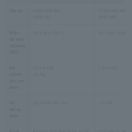
Dải đo
0,050 MΩ đến
0,002 MΩ đến
9999 MΩ
9990 MΩ
Điện
25 V đến 500 V
25 V đến 1000 V
áp thử
nghiệm
(DC)
Độ
±1,5％ rdg.
± 5% rdg.
chính
±2 dgt.
xác cơ
bản
Đo
50 µA đến 50 mA
1,8 mA
dòng
điện
Kích
Khoảng 215 mm (8,46 in) W
215 mm (8,46 in