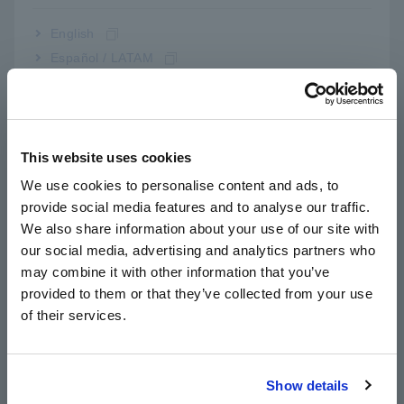
nữa, điều đặc biệt quan trọng là phải thực hiện kiểm tra này
trước khi thêm chất điện phân vì việc đặt điện áp ở trạng thái
English
này sẽ làm hỏng pin.)
Español / LATAM
Português / Brasil
Thử nghiệm
Europe
This website uses cookies
English
We use cookies to personalise content and ads, to
Trên thực tế, thử nghiệm này sẽ diễn ra như thế nào?
provide social media features and to analyse our traffic.
Ví dụ, trên dây chuyền sản xuất cell hình lăng trụ, hai tấm
East Asia
We also share information about your use of our site with
điện cực được xếp chồng lên nhau với dải phân cách giữa
chúng. Ba tấm này sau đó được cuộn lại, từng lớp một. Sau
our social media, advertising and analytics partners who
日本語 / コーポレート・IR
đó, các mấu điện cực được hàn vào đầu của mỗi tấm điện
may combine it with other information that you’ve
日本語 / 製品・サービス
cực. Và cuối cùng, nó được hàn bên trong một vỏ hộp hình
provided to them or that they’ve collected from your use
简体中文
khối. Tại thời điểm này, các con đường mà dòng điện nên và
of their services.
không nên chạy qua đã được đặt ra. Như vậy, điện trở cách
한국어
điện đã sẵn sàng để đo.
繁體中文
Show details
Kiểm tra trang
này
để biết thêm chi tiết về sản xuất và thử
Southeast Asia, Oceania