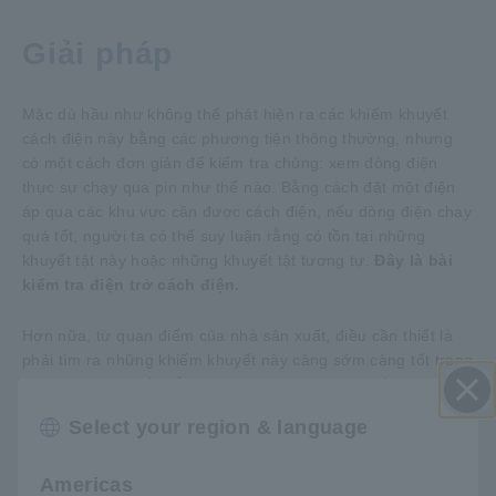
Giải pháp
Mặc dù hầu như không thể phát hiện ra các khiếm khuyết
cách điện này bằng các phương tiện thông thường, nhưng
có một cách đơn giản để kiểm tra chúng: xem dòng điện
thực sự chạy qua pin như thế nào. Bằng cách đặt một điện
áp qua các khu vực cần được cách điện, nếu dòng điện chạy
quá tốt, người ta có thể suy luận rằng có tồn tại những
khuyết tật này hoặc những khuyết tật tương tự.
Đây là bài
kiểm tra điện trở cách điện.
Hơn nữa, từ quan điểm của nhà sản xuất, điều cần thiết là
phải tìm ra những khiếm khuyết này càng sớm càng tốt trong
quá trình sản xuất. Bằng cách đó, các linh kiện tốt và sức lao
động không bị lãng phí khi lắp ráp linh kiện tốt với linh kiện
Select your region & language
Đóng
lỗi. Bước sớm nhất để thử nghiệm này có thể được thực hiện
một cách hiệu quả là sau khi cell pin được lắp ráp nhưng
trước khi chất điện phân được đổ vào cell. (Thêm một lưu ý
Americas