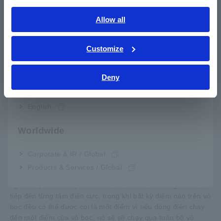
nghiệm LiB.
English
Allow all
ภาษาไทย / ประเทศไทย
Tiếng Việt / Việt Nam
Customize
Bahasa Indonesia
Deny
India
English
Có ba điểm phải đo điện trở cách điện: giữa hai điện cực
Worldwide
(trước khi đổ đầy chất điện phân) và giữa bất kỳ điểm nào
trên vỏ bọc và mỗi điểm trong số hai điện cực (sau khi đổ
đầy chất điện phân).
Corporate & IR / Global
Products & Services / Global
Điều này là do những điểm này thực sự là điểm tiếp xúc bên
ngoài duy nhất của pin: mỗi điện cực là một đường dẫn trực
tiếp đến từng tấm điện cực, trong khi bất kỳ điểm nào trên vỏ
bọc đều có thể được coi là một điểm vì nếu dòng điện chạy
đến một điểm của vỏ bọc, nó sẽ sẽ chạy qua toàn bộ vỏ.