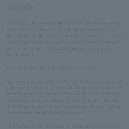
Vấn đề
Đối với LIB, nếu không đủ điện trở cách điện, nói cách khác,
nếu các khu vực được cho là cách điện không được cách
điện đúng cách, điều đó có thể dẫn đến giảm tuổi thọ của pin
và tăng nguy cơ tai nạn cháy nổ. Các yếu tố chính làm giảm
điện trở cách điện là các tạp chất kim loại lạ và lớp phân
cách bị hư hại.
Vậy điều gì dẫn đến những yếu tố gây hại này?
Các hạt kim loại là những mảnh nhôm hoặc lá đồng được tạo
ra khi các tấm điện cực (nhôm hoặc đồng lá có phủ hợp chất
hóa học) được cắt thành kích thước và hình dạng thích hợp.
Những hạt mịn này thường giống như những chiếc kim rất
nhỏ đâm xuyên qua tấm điện cực và/hoặc dải phân cách, tạo
ra một đường dẫn điện có thể chạy qua.
Hư hỏng đối với dải phân cách có thể là bất kỳ thứ gì, từ vết