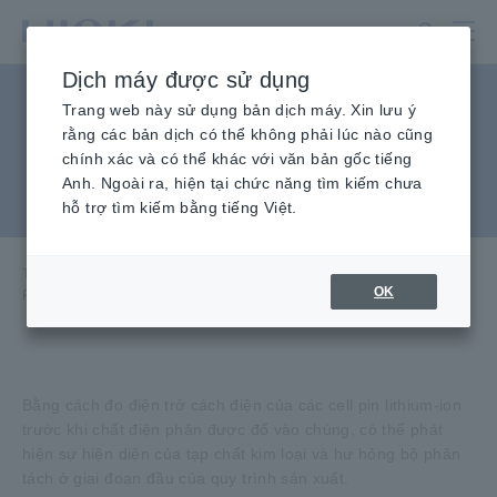
Chuyển
đến
nội
Dịch máy được sử dụng
dung
Phát hiện các khuyết tật
chính
Trang web này sử dụng bản dịch máy. Xin lưu ý
rằng các bản dịch có thể không phải lúc nào cũng
cách điện trong pin lithium-
chính xác và có thể khác với văn bản gốc tiếng
Anh. Ngoài ra, hiện tại chức năng tìm kiếm chưa
ion
hỗ trợ tìm kiếm bằng tiếng Việt.
Trang chủ
​ ​
Kiến Thức Kỹ Thuật
​ ​
Ứng dụng
​ ​
OK
Phát hiện lỗi cách điện trong pin lithium-ion
Bằng cách đo điện trở cách điện của các cell pin lithium-ion
trước khi chất điện phân được đổ vào chúng, có thể phát
hiện sự hiện diện của tạp chất kim loại và hư hỏng bộ phân
tách ở giai đoạn đầu của quy trình sản xuất.