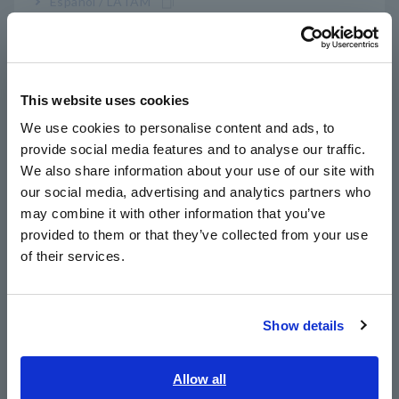
Español / LATAM
continuidad de protección (o prueba de
Português / Brasil
continuidad de tierra), así como la prueba de
tensión soportada. Para estas pruebas,
Europe
considere los siguientes productos Hioki:
3157 AC Grounding Probador
・
: cumple con
This website uses cookies
English
IEC60601-1 y otras leyes de seguridad eléctrica
We use cookies to personalise content and ads, to
3153 Probador resistencia/aislamiento
・
provide social media features and to analyse our traffic.
East Asia
automático
: prueba de acuerdo con las leyes de
We also share information about your use of our site with
seguridad eléctrica y varios estándares de
our social media, advertising and analytics partners who
日本語 / コーポレート・IR
seguridad
may combine it with other information that you’ve
日本語 / 製品・サービス
provided to them or that they’ve collected from your use
简体中文
of their services.
한국어
繁體中文
Show details
Southeast Asia, Oceania
Equipo de prueba de seguridad eléctrica Hioki
English
Allow all