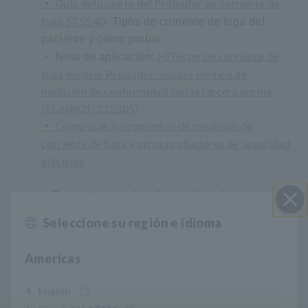
・
Guía del usuario del Probador de corriente de
fuga ST5540
- Tipos de corriente de fuga del
paciente y cómo probar
HiTester de corriente de
・
Nota de aplicación:
​ ​
fuga modelo Probador: equipo médico de
medición de conformidad con la tercera norma
IEC60601-1:(2005)
・
Cómo usar instrumentos de medición de
corriente de fuga y otros probadores de seguridad
eléctrica
・Para obtener más información sobre el
con nosotros
ST5540, comuníquese
o
Seleccione su región e idioma
Cerrar
distribuidor local de Hioki
comuníquese con su
.
Americas
Otras pruebas de seguridad
Para verificar la seguridad de los dispositivos
English
médicos, también es necesaria la prueba de