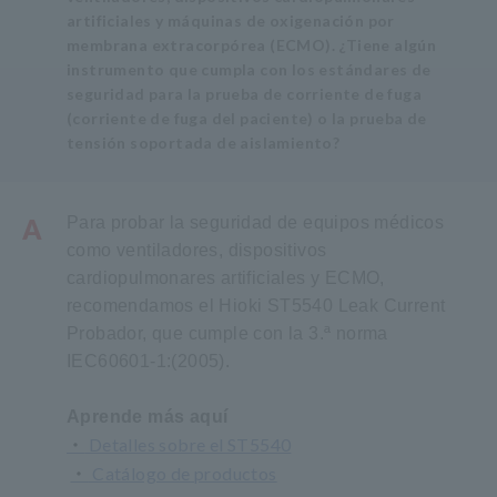
artificiales y máquinas de oxigenación por
membrana extracorpórea (ECMO). ¿Tiene algún
instrumento que cumpla con los estándares de
seguridad para la prueba de corriente de fuga
(corriente de fuga del paciente) o la prueba de
tensión soportada de aislamiento?
A
Para probar la seguridad de equipos médicos
como ventiladores, dispositivos
cardiopulmonares artificiales y ECMO,
recomendamos el Hioki ST5540 Leak Current
Probador, que cumple con la 3.ª norma
IEC60601-1:(2005).
Aprende más aquí
・
Detalles sobre el ST5540
・
Catálogo de productos
​ ​