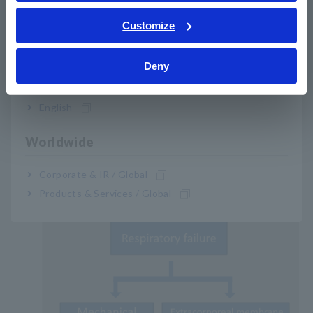
ภาษาไทย / ประเทศไทย
Note:
Tiếng Việt / Việt Nam
Customize
Consulte con el fabricante de su equipo médico
Bahasa Indonesia
para obtener más detalles y la diferencia entre
los ventiladores médicos y ECMO. Consulte
Deny
India
también el siguiente diagrama para comprender
la diferencia entre un ventilador y ECMO.
English
Worldwide
Corporate & IR / Global
Products & Services / Global