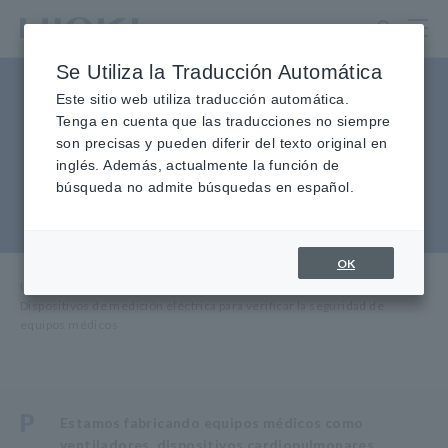
Ir
al
contenido
Se Utiliza la Traducción Automática
principal
Dispositivos de medición
Este sitio web utiliza traducción automática.
Tenga en cuenta que las traducciones no siempre
eléctrica para verificar la
son precisas y pueden diferir del texto original en
inglés. Además, actualmente la función de
seguridad de equipos
búsqueda no admite búsquedas en español.
médicos
OK
Inicio
​ ​
Servicio y soporte
​ ​
Preguntas frecuentes
​ ​
Dispositivos de medición eléctrica para verificar la seguridad de
equipos médicos
P
Estamos fabricando equipos médicos como
ventiladores, dispositivos cardiopulmonares