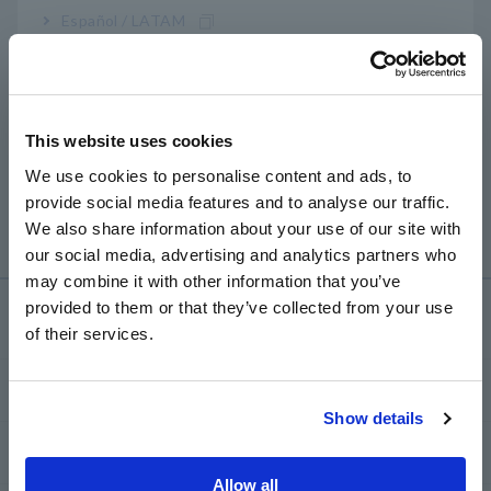
Por favor confirme lo siguiente.
Español / LATAM
No hay potencial eléctrico en los puntos medidos.
Português / Brasil
Los cables de prueba se pueden cortocircuitar en la
función de continuidad
Europe
Si se pueden confirmar estos dos puntos y la
This website uses cookies
English
resistencia aún se muestra como un valor negativo, el
We use cookies to personalise content and ads, to
DT4253 puede estar dañado y requiere inspección o
provide social media features and to analyse our traffic.
East Asia
reparación.
We also share information about your use of our site with
our social media, advertising and analytics partners who
日本語 / コーポレート・IR
may combine it with other information that you’ve
日本語 / 製品・サービス
provided to them or that they’ve collected from your use
Servicio y asistencia
简体中文
of their services.
한국어
繁體中文
my HIOKI
Show details
Southeast Asia, Oceania
Descargas
English
Allow all