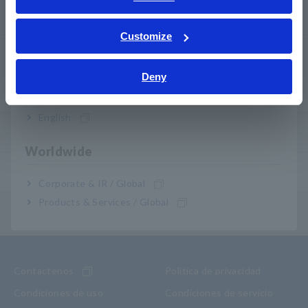
ภาษาไทย / ประเทศไทย
PREGUNTAS FRECUENTES
Tiếng Việt / Việt Nam
Customize
Bahasa Indonesia
Servicio posventa
Deny
India
Garantía del producto
English
Red mundial
Worldwide
Productos descontinuados/sustituidos
Corporate & IR / Global
Products & Services / Global
Menú de contenidos
Contactenos
Política de privacidad
Condiciones de uso
Condiciones de servicio