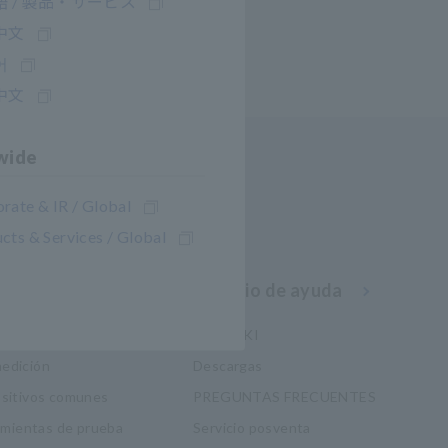
 / 製品・サービス
中文
어
中文
wide
rate & IR / Global
cts & Services / Global
imiento
Servicio de ayuda
ctricidad
my HIOKI
edición
Descargas
ositivos comunes
PREGUNTAS FRECUENTES
ramientas de prueba
Servicio posventa