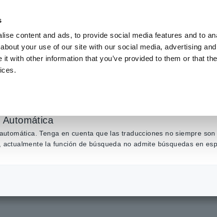
s
ise content and ads, to provide social media features and to anal
about your use of our site with our social media, advertising and
Productos
Industrias y soluciones
Centro de conocim
t with other information that you’ve provided to them or that the
ices.
ad del factor de poten
potencia)
n Automática
n automática. Tenga en cuenta que las traducciones no siempre son 
ás, actualmente la función de búsqueda no admite búsquedas en esp
 de polaridad del factor de potencia (medidores de potencia)