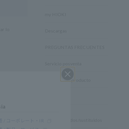
my HIOKI
ar lo
Descargas
PREGUNTAS FRECUENTES
Servicio posventa
Garantía del producto
Cerrar
Red mundial
sia
Productos
descontinuados/sustituidos
 / コーポレート・IR