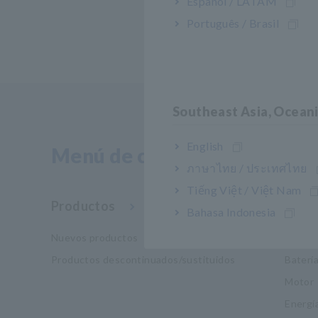
Español / LATAM
Português / Brasil
Southeast Asia, Ocean
English
Menú de contenidos
ภาษาไทย / ประเทศไทย
Tiếng Việt / Việt Nam
Productos
Indus
Bahasa Indonesia
Nuevos productos
Movili
Productos descontinuados/sustituidos
Baterí
Motor
Energí