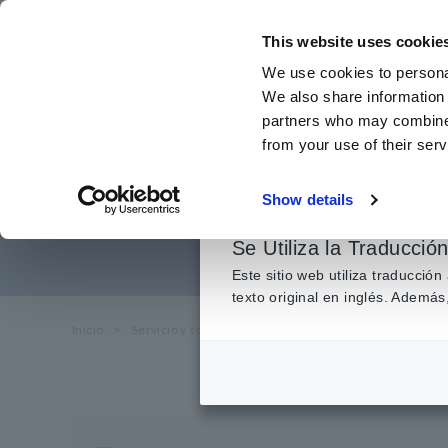
Ir
al
This website uses cookie
contenido
We use cookies to personal
principal
We also share information 
partners who may combine i
from your use of their serv
Signo de polarid
Show details
Se Utiliza la Traducció
Este sitio web utiliza traducció
texto original en inglés. Adem
Inicio
​ ​
Servicio y soporte
​ ​
Preguntas frecuentes
​ ​
Signo