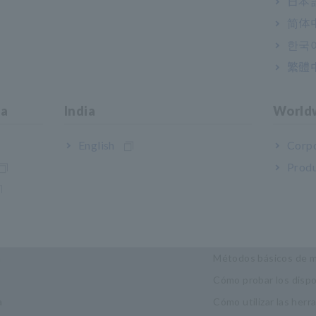
日本語
简体
한국
繁體
ia
India
World
English
Corpo
Produ
trias y soluciones
Centro de conoc
dad
Fundamentos de la ele
a
Métodos básicos de m
Cómo probar los disp
a
Cómo utilizar las her