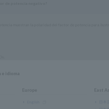
tor de potencia negativo?
encia muestran la polaridad del factor de potencia para ilustr
Ds.
n e idioma
Europe
East A
English
日本語