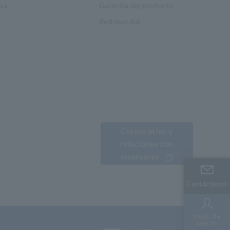
ba
Garantía del producto
Red mundial
Corporativo y
relaciones con
inversores
Contáctenos
Contáctenos
Inicio de
Inicio de
sesión
sesión