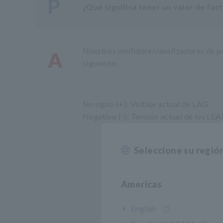
P
¿Qué significa tener un valor de fac
Nuestros medidores/analizadores de pot
A
siguiente:
Sin signo (+): Voltaje actual de LAG.
Negativo (-): Tensión actual de los LEA
Seleccione su regió
Americas
English