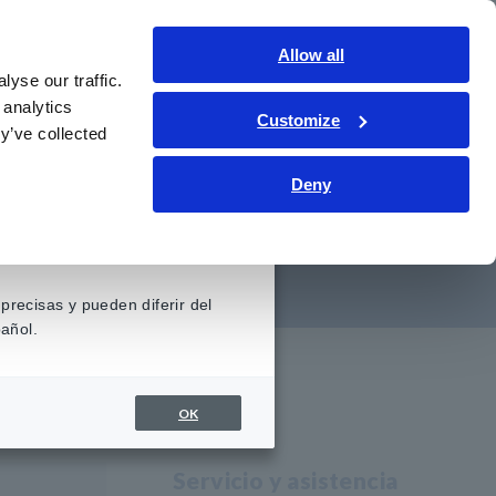
Contáctenos
Allow all
LATAM
Inicio de sesión
yse our traffic.
 analytics
Customize
iento
Servicio y asistencia
Sobre nosotros
y’ve collected
cia (medidores de
Deny
precisas y pueden diferir del
añol.
OK
Servicio y asistencia