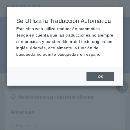
Ir
al
contenido
Se Utiliza la Traducción Automática
principal
Visualización del voltaje de
Este sitio web utiliza traducción automática.
Tenga en cuenta que las traducciones no siempre
fase en configuración 3P3W
son precisas y pueden diferir del texto original en
inglés. Además, actualmente la función de
(triángulo) en el
búsqueda no admite búsquedas en español.
PQ3198/PW3198
OK
Inicio
​ ​
Servicio y soporte
​ ​
Preguntas frecuentes
​ ​
Visualización del voltaje de fase en configuración 3P3W (triángulo) en
el PQ3198/PW3198
Seleccione su región e idioma
Cerrar
Americas
P
¿Es posible mostrar el voltaje de fase en la
English
configuración 3P3W (triángulo) en el