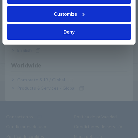
PREGUNTAS FRECUENTES
ภาษาไทย / ประเทศไทย
Tiếng Việt / Việt Nam
Customize
Servicio posventa
Bahasa Indonesia
Deny
India
Garantía del producto
English
Red mundial
Worldwide
Productos descontinuados/sustituidos
Corporate & IR / Global
Products & Services / Global
Menú de contenidos
Contactenos
Política de privacidad
Condiciones de uso
Condiciones de servicio
Política de cookies
Mapa del sitio