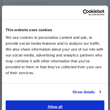
Español / LATAM
PQ3198/PW3198?
Português / Brasil
Europe
Sí, es posible. Primero configure el cableado 3P3W3M.
A
Luego, seleccione "FASE-N" para "Tipo Urms" en la
This website uses cookies
pantalla "SISTEMA-PRINCIPAL". Si selecciona "LÍNEA-
English
We use cookies to personalise content and ads, to
LÍNEA", se puede mostrar el voltaje entre fases (línea a
provide social media features and to analyse our traffic.
línea).
East Asia
We also share information about your use of our site with
our social media, advertising and analytics partners who
日本語 / コーポレート・IR
may combine it with other information that you’ve
日本語 / 製品・サービス
Servicio y asistencia
provided to them or that they’ve collected from your use
简体中文
of their services.
한국어
繁體中文
my HIOKI
Show details
Southeast Asia, Oceania
Descargas
English
Allow all