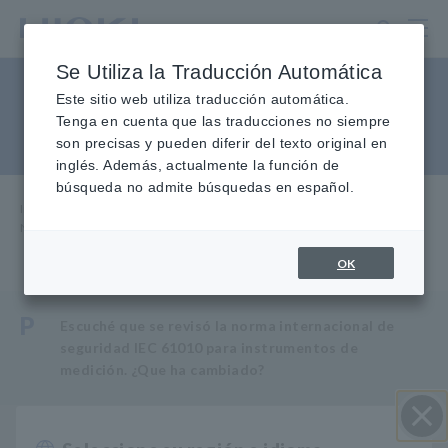
Ir
al
contenido
Se Utiliza la Traducción Automática
principal
Nuevo estándar para sondas
Este sitio web utiliza traducción automática.
Tenga en cuenta que las traducciones no siempre
de prueba
son precisas y pueden diferir del texto original en
inglés. Además, actualmente la función de
búsqueda no admite búsquedas en español.
Inicio
​ ​
Servicio y soporte
​ ​
Preguntas frecuentes
​ ​
Nuevo estándar para sondas de prueba
OK
P
Escuché que se revisó la norma internacional de
seguridad IEC 61010 para instrumentos de
medición. ¿Que ha cambiado?
Se revisó la norma de seguridad internacional IEC
A