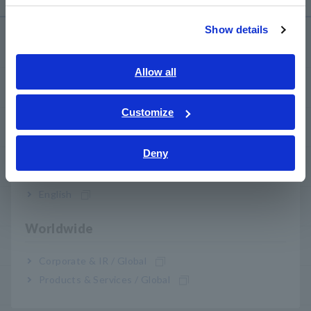
繁體中文
Show details
Southeast Asia, Oceania
Servicio y asistencia
English
Allow all
my HIOKI
ภาษาไทย / ประเทศไทย
Tiếng Việt / Việt Nam
Customize
Descargas
Bahasa Indonesia
Deny
India
PREGUNTAS FRECUENTES
English
Servicio posventa
Worldwide
Garantía del producto
Corporate & IR / Global
Products & Services / Global
Red mundial