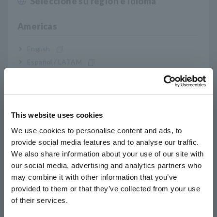
Seleccione su región e idioma
Cerrar
61010-031 para sondas y la nueva norma entró en vigor
en marzo de 2011. Se realizaron dos cambios
Americas
importantes en respuesta a solicitudes relacionadas
con la seguridad. Los pines en las puntas de las puntas
English
de prueba utilizadas para las mediciones CAT III y CAT
IV ahora se requieren para limitar el metal expuesto a 4
Español / LATAM
mm o menos (en comparación con los 19 mm anteriores)
Português / Brasil
para evitar cortocircuitos y usar dos capas de
aislamiento de diferentes colores para permitir que el
Europe
desgaste del cable sea detectable visualmente (en
comparación con una sola capa anterior). HIOKI
This website uses cookies
English
modificará sus probadores, sondas y otros productos
We use cookies to personalise content and ads, to
de medición con el tiempo para cumplir con estas
provide social media features and to analyse our traffic.
East Asia
revisiones. Las categorías de seguridad también se
We also share information about your use of our site with
definen en función del propio instrumento de medición.
our social media, advertising and analytics partners who
Por ejemplo, incluso si la sonda que se utiliza es un
日本語 / コーポレート・IR
may combine it with other information that you’ve
modelo CAT III 1000 V, se aplicará el estándar de
日本語 / 製品・サービス
seguridad CAT III 600 V si el instrumento de medición
provided to them or that they’ve collected from your use
简体中文
que se utiliza es un modelo CAT III 600 V.
of their services.
한국어