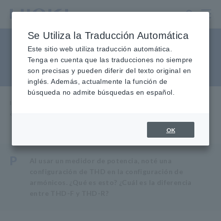
Ir
al
contenido
Se Utiliza la Traducción Automática
principal
¿Qué es la distorsión
Este sitio web utiliza traducción automática.
Tenga en cuenta que las traducciones no siempre
armónica total (THD)?
son precisas y pueden diferir del texto original en
inglés. Además, actualmente la función de
búsqueda no admite búsquedas en español.
Inicio
​ ​
Servicio y soporte
​ ​
Preguntas frecuentes
​ ​
¿Qué es la distorsión armónica total (THD)?
OK
P
Al usar un medidor de potencia, noté una
configuración de THD en la configuración de
armónicos. ¿Qué es esto? ¿Cuál es la diferencia
entre THD-F y THD-R?