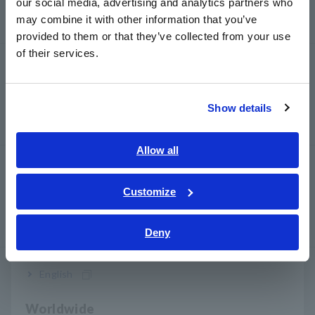
our social media, advertising and analytics partners who
Productos relacionados
日本語 / コーポレート・IR
may combine it with other information that you’ve
日本語 / 製品・サービス
provided to them or that they’ve collected from your use
简体中文
of their services.
MEDIDOR DE POTENCIA PW3336
한국어
繁體中文
Show details
Southeast Asia, Oceania
English
Allow all
ABRAZADERA Pinza REGISTRADOR DE
ภาษาไทย / ประเทศไทย
ENERGÍA PW3360
Tiếng Việt / Việt Nam
Customize
Bahasa Indonesia
Deny
India
MEDIDOR DE POTENCIA PW3337
English
Worldwide