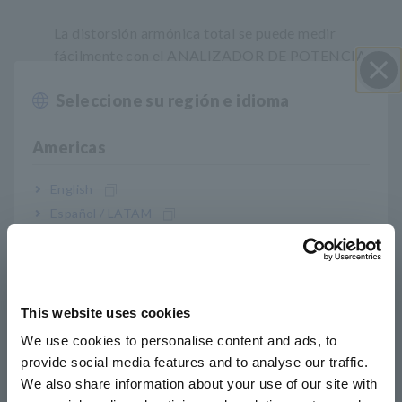
La distorsión armónica total se puede medir
fácilmente con el ANALIZADOR DE POTENCIA
PQ3198
, el registrador de potencia con
Seleccione su región e idioma
abrazadera
PW3360
y los Medidores de potencia
Cerrar
PW3336
y
PW3337
.
Americas
English
Español / LATAM
Português / Brasil
Europe
Más información
This website uses cookies
¿Por qué es importante comprender la distorsión
English
armónica total (THD)?
We use cookies to personalise content and ads, to
provide social media features and to analyse our traffic.
East Asia
We also share information about your use of our site with