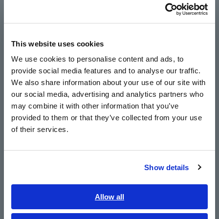
Português / Brasil
Velocidad de prueba más rápida de 0,5 ms
Europe
(tiempo de medición analógico)
This website uses cookies
English
We use cookies to personalise content and ads, to
provide social media features and to analyse our traffic.
East Asia
±0,72 % de la lectura. precisión básica
We also share information about your use of our site with
our social media, advertising and analytics partners who
日本語 / コーポレート・IR
may combine it with other information that you’ve
日本語 / 製品・サービス
Cuerpo del tamaño de medio rack y cabezal de
provided to them or that they’ve collected from your use
简体中文
prueba del tamaño de la palma de la mano
of their services.
한국어
繁體中文
Verificación integral de contactos (a través de
Show details
Southeast Asia, Oceania
pruebas DCR, rechazo Hi-Z o juicio de forma de
onda)
English
Allow all
ภาษาไทย / ประเทศไทย