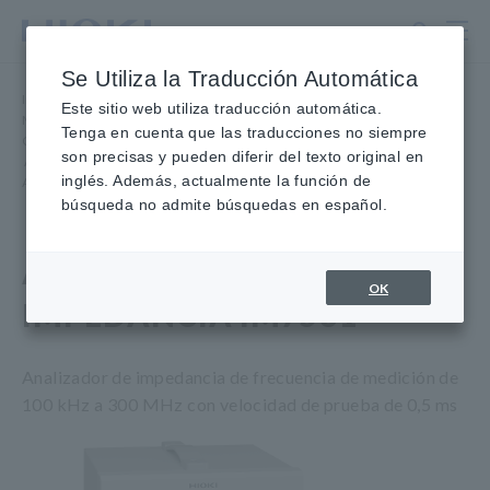
Ir
al
contenido
Se Utiliza la Traducción Automática
principal
Inicio
​ ​
Productos
​ ​
Este sitio web utiliza traducción automática.
Medidores LCR, Analizadores de Impedancia, Medidores de
Tenga en cuenta que las traducciones no siempre
Capacitancia
son precisas y pueden diferir del texto original en
​ ​
Analizadores de Impedancia, hasta 3 GHz
​ ​
inglés. Además, actualmente la función de
ANALIZADOR DE IMPEDANCIA IM7581
búsqueda no admite búsquedas en español.
ANALIZADOR DE
OK
IMPEDANCIA IM7581
Analizador de impedancia de frecuencia de medición de
100 kHz a 300 MHz con velocidad de prueba de 0,5 ms