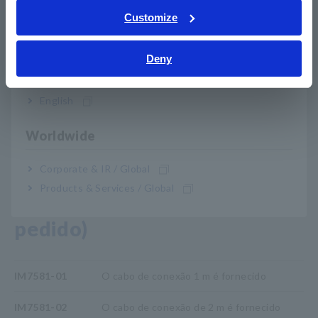
Tiếng Việt / Việt Nam
Customize
Faça varreduras de frequência, varreduras de
Bahasa Indonesia
nível e medições de intervalo de tempo no
Deny
India
modo Analyzer
English
método RF IV
Worldwide
Corporate & IR / Global
Products & Services / Global
Nº do modelo (Código do
pedido)
IM7581-01
O cabo de conexão 1 m é fornecido
IM7581-02
O cabo de conexão de 2 m é fornecido