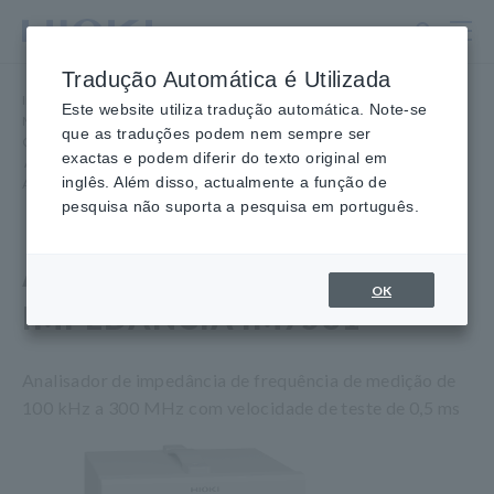
Ir
para
o
Tradução Automática é Utilizada
conteúdo
Início
​ ​
Produtos
​ ​
principal
Este website utiliza tradução automática. Note-se
Medidores LCR, Analisadores de Impedância, Medidores de
que as traduções podem nem sempre ser
Capacitância
exactas e podem diferir do texto original em
​ ​
Analisadores de Impedância, até 3 GHz
​ ​
inglês. Além disso, actualmente a função de
ANALISADOR DE IMPEDÂNCIA IM7581
pesquisa não suporta a pesquisa em português.
ANALISADOR DE
OK
IMPEDÂNCIA IM7581
Analisador de impedância de frequência de medição de
100 kHz a 300 MHz com velocidade de teste de 0,5 ms