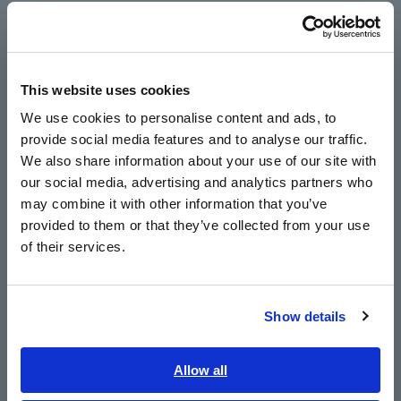
Português / Brasil
Europe
Velocidade de teste mais rápida de 0,5 ms
(tempo de medição analógica)
This website uses cookies
English
We use cookies to personalise content and ads, to
provide social media features and to analyse our traffic.
East Asia
±0,72% rdg. precisão básica
We also share information about your use of our site with
our social media, advertising and analytics partners who
日本語 / コーポレート・IR
may combine it with other information that you’ve
日本語 / 製品・サービス
Corpo do tamanho de meio rack e cabeça de
provided to them or that they’ve collected from your use
简体中文
of their services.
teste do tamanho da palma da mão
한국어
繁體中文
Show details
Verificação abrangente de contato (via teste
Southeast Asia, Oceania
DCR, rejeição Hi-Z ou julgamento de forma de
onda)
English
Allow all
ภาษาไทย / ประเทศไทย