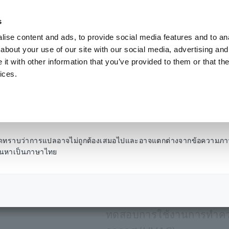
s
ise content and ads, to provide social media features and to anal
ผลิตภัณฑ์
อุตสาหกรรมและโซลูชั่น
คลังความ
about your use of our site with our social media, advertising and
t with other information that you’ve provided to them or that the
ices.
กพา (DMM)
​ ​
มัลติมิเตอร์ดิจิตอล มัลติมิเตอร์ดิจิตอล 3-1/2 หลัก
​ ​
DT4253
ดิจิตอลมัลต
โปรดทราบว่าการแปลอาจไม่ถูกต้องเสมอไปและอาจแตกต่างจากข้อความภา
รค้นหาเป็นภาษาไทย
DMM มาตรฐานที่ให้ความปลอ
ทดสอบการใช้งานการทำคว