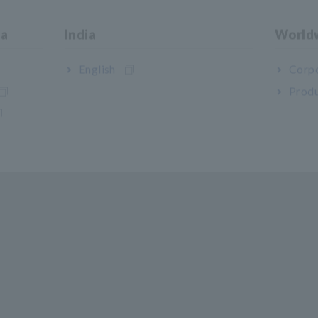
ia
India
World
English
Corpo
Produ