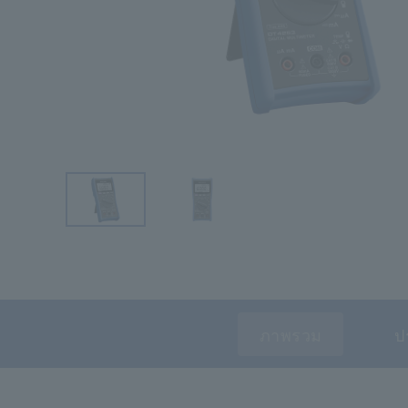
ภาพรวม
ป