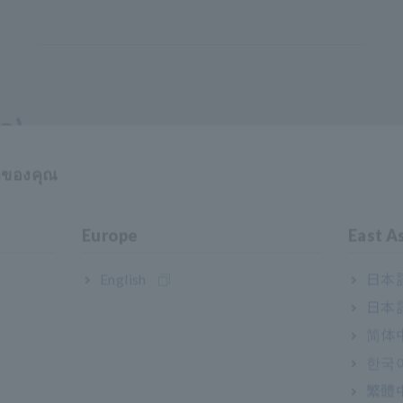
อ)
าของคุณ
วย mA DC อุณหภูมิ
Europe
East A
English
日本語
日本語
简体
한국
繁體