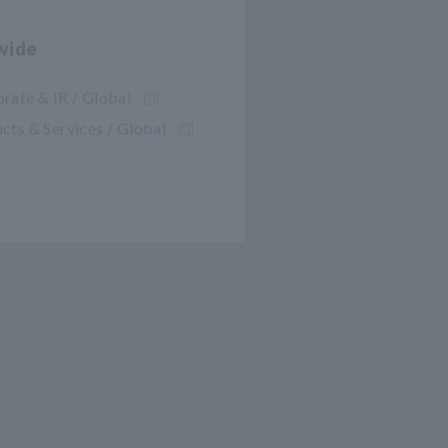
wide
rate & IR / Global
cts & Services / Global