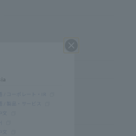
ปิด I
sia
 / コーポレート・IR
 / 製品・サービス
中文
어
中文