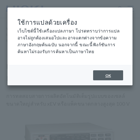
ข้าม
ไป
ที่
ใช้การแปลด้วยเครื่อง
เนื้อหา
หน้าแรก
​ ​
ผลิตภัณฑ์
​ ​
หลัก
เว็บไซต์นี้ใช้เครื่องแปลภาษา โปรดทราบว่าการแปล
เครื่องวัดความต้านทาน, เครื่องทดสอบแบตเตอรี่
​ ​
อาจไม่ถูกต้องเสมอไปและอาจแตกต่างจากข้อความ
เครื่องทดสอบแบตเตอรี่
​ ​
BATTERY HiTESTER BT3562A
ภาษาอังกฤษต้นฉบับ นอกจากนี้ ขณะนี้ฟังก์ชันการ
ค้นหาไม่รองรับการค้นหาเป็นภาษาไทย
เครื่องทดสอบแบตเตอรี่
แบตเตอรี่ HiTESTER BT3562A
OK
การทดสอบสายการผลิตอัตโนมัติเต็มรูปแบบของเซลล์
ขนาดใหญ่สำหรับ xEV หรือแพ็คขนาดกลางสูงสุด 100 V