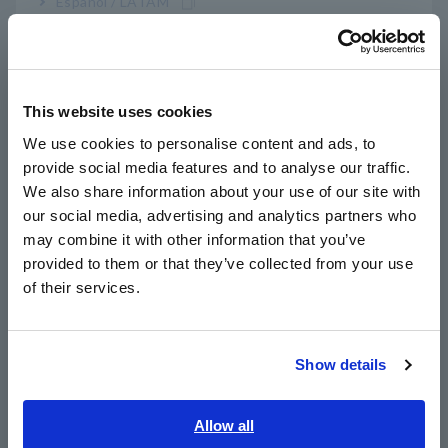
Español / LATAM
Português / Brasil
ช่วงการวัดความต้านทาน: 3 mΩ/30 mΩ/300 mΩ/3
Ω/30 Ω/300 Ω/3 kΩ
Europe
This website uses cookies
English
วัดตั้งแต่ 0 V DC ถึง ±100 V DC (ความละเอียดขั้น
We use cookies to personalise content and ads, to
ต่ำ 10 μV)
provide social media features and to analyse our traffic.
East Asia
We also share information about your use of our site with
our social media, advertising and analytics partners who
日本語 / コーポレート・IR
may combine it with other information that you’ve
ช่วงการวัดแรงดันไฟฟ้า: 6 V/60 V/100 V
日本語 / 製品・サービス
provided to them or that they’ve collected from your use
简体中文
of their services.
한국어
พร้อม LAN
繁體中文
Show details
Southeast Asia, Oceania
หมายเลขรุ่น (รหัสการสั่งซื้อ)
English
Allow all