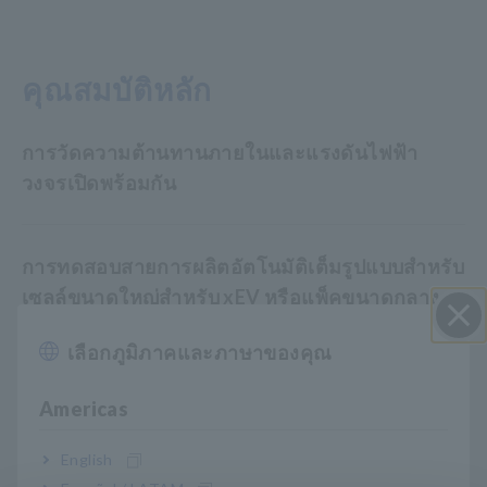
คุณสมบัติหลัก
การวัดความต้านทานภายในและแรงดันไฟฟ้า
วงจรเปิดพร้อมกัน
การทดสอบสายการผลิตอัตโนมัติเต็มรูปแบบสำหรับ
เซลล์ขนาดใหญ่สำหรับ xEV หรือแพ็คขนาดกลาง
สูงสุด 100 V
เลือกภูมิภาคและภาษาของคุณ
ปิด I
Americas
วัดตั้งแต่ 0 Ω ถึง 3.1 kΩ (ความละเอียดขั้นต่ำ 0.1
μΩ)
English