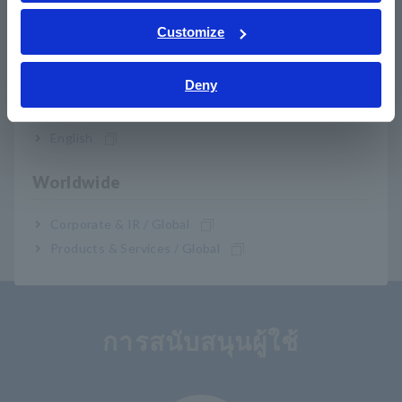
ภาษาไทย / ประเทศไทย
Tiếng Việt / Việt Nam
Customize
BT3562A
Bahasa Indonesia
Deny
หมายเหตุ: ไม่รวมสายวัด ซื้อตัวเลือกลูกค้าเป้าหมายที่เหมาะสม
India
สำหรับแอปพลิเคชันของคุณต่างหาก ตัวผู้ (ด้านระบบ) ของขั้วต่อ
EXT I/O ก็มีให้เช่นกัน โปรดติดต่อผู้จัดจำหน่ายหรือตัวแทน
English
จำหน่าย ฮิโอกิ ที่ได้รับอนุญาตของคุณ
Worldwide
Corporate & IR / Global
Products & Services / Global
การสนับสนุนผู้ใช้