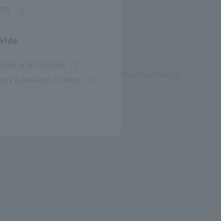
中文
wide
rate & IR / Global
่าพารามิเตอร์กระแสหรือกำลัง ใช้ PQA-HiView Pro 9624-50
cts & Services / Global