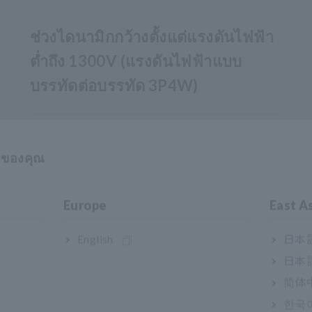
ช่วงไดนามิกกว้างตั้งแต่แรงดันไฟฟ้า
ต่ำถึง 1300V (แรงดันไฟฟ้าแบบ
บรรทัดต่อบรรทัด 3P4W)
อุปกรณ์เสริม GPS BOX สำหรับการซิง
าของคุณ
โครไนซ์อุปกรณ์หลายเครื่อง
Europe
East A
English
日本語
อ)
日本語
简体
한국