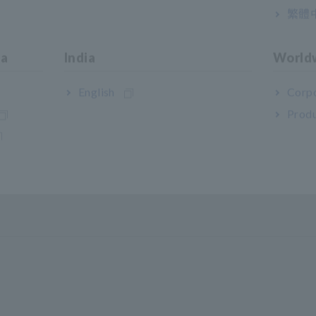
เลิกการผลิต, ยูนิตหลัก, เซ็นเซอร์กระแสแยกจำหน่าย
繁體
กเลิก ชุดประกอบด้วยซอฟต์แวร์9624-50
ia
India
World
English
Corpo
งเดียว จำเป็นต้องใช้เซ็นเซอร์วัดกระแสที่เป็นอุปกรณ์เสริมในการวัดค
Produ
วบรวมไปยังการ์ด SD