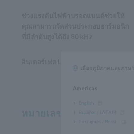
ช่วงแรงดันไฟฟ้าบรอดแบนด์ช่วยให้
คุณสามารถวัดส่วนประกอบฮาร์มอนิก
ที่มีลำดับสูงได้ถึง 80 kHz
อินเตอร์เฟส LAN, USB และการ์ด SD
เลือกภูมิภาคและภาษ
Americas
English
หมายเลขรุ่น (รหัสการสั่งซื้
Español / LATAM
Português / Brasil