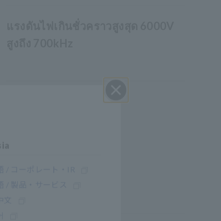
แรงดันไฟเกินชั่วคราวสูงสุด 6000V
สูงถึง 700kHz
ปิด I
sia
 / コーポレート・IR
 / 製品・サービス
中文
어