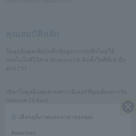
LR8410 Wireless Logging Station
คุณสมบัติหลัก
โมดูลอินพุตเพื่อบันทึกข้อมูลการบันทึกโดยใช้
เทคโนโลยีไร้สาย Bluetooth® ติดตั้งในที่ที่เข้าถึง
ยาก (*1)
เลือกโมดูลอินพุตตามพารามิเตอร์ที่คุณต้องการวัด
(ประเภท 15 ช่อง)
เลือกภูมิภาคและภาษาของคุณ
ปิด I
เพิ่มโมดูลอินพุตแบบไร้สายได้ถึง 7 โมดูลอย่าง
ง่ายดายเพื่อให้สภาพแวดล้อมของคุณปราศจากสาย
Americas