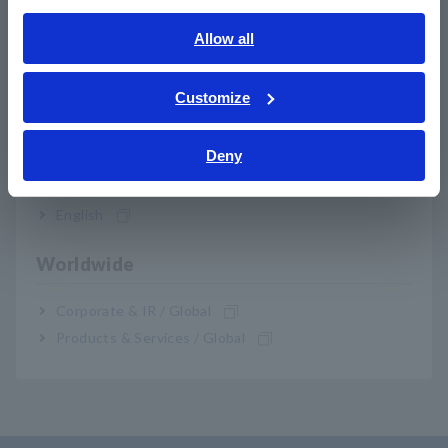
English
Allow all
LR8511 เพียงอย่างเดียวไม่สามารถทำการวัดได้ สถานีบันทึกไร้
ภาษาไทย / ประเทศไทย
สาย รุ่น LR8410-20 มีความจำเป็นในการวัด ยูนิตหลักและโมดูล
Tiếng Việt / Việt Nam
อินพุตไม่รวมอยู่ในชุดแบตเตอรี่ Z1007 HIOKI ไม่ได้จัดหาเทอร์
Customize
โมคัปเปิลให้ และต้องซื้อจากผู้จำหน่ายแยกต่างหาก
Bahasa Indonesia
รุ่น LR8512 ถึง LR8515 สามารถใช้ได้ในประเทศที่ได้รับการ
Deny
รับรองเท่านั้น
India
ผลิตภัณฑ์เหล่านี้ปล่อยคลื่นวิทยุ การใช้คลื่นวิทยุขึ้นอยู่กับข้อ
กำหนดด้านใบอนุญาตในบางประเทศ การใช้ในประเทศหรือ
English
ภูมิภาคอื่นนอกเหนือจากที่ระบุไว้ข้างต้นอาจเป็นการละเมิด
กฎหมาย ส่งผลให้ผู้ประกอบการได้รับโทษทางกฎหมาย
Worldwide
สำหรับข้อมูลล่าสุดเกี่ยวกับประเทศและภูมิภาคที่รองรับการใช้
งานแบบไร้สายในปัจจุบัน โปรดดูข้อมูลจำเพาะ
Corporate & IR / Global
Products & Services / Global