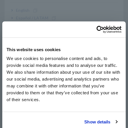
พันกัน (*2)
English
Español / LATAM
Português / Brasil
การสุ่มตัวอย่างพร้อมกัน 100 มิลลิวินาทีในทุกช่อง
สัญญาณโดยใช้วิธีการสแกนอย่างรวดเร็ว
Europe
This website uses cookies
English
We use cookies to personalise content and ads, to
*1:
ระยะแนวสายตาสูงสุด 30 เมตร การมีสิ่งกีดขวางอาจทำให้
provide social media features and to analyse our traffic.
East Asia
ช่วงนี้สั้นลง
We also share information about your use of our site with
*2:
สูงสุด 7 โมดูลสำหรับยูนิตหลัก LR8410 สูงสุด 105 ช่องเมื่อ
our social media, advertising and analytics partners who
日本語 / コーポレート・IR
ใช้โมดูล 15 ช่อง
may combine it with other information that you’ve
日本語 / 製品・サービス
provided to them or that they’ve collected from your use
简体中文
of their services.
한국어
หมายเลขรุ่น (รหัสการสั่งซื้อ)
繁體中文
Show details
Southeast Asia, Oceania
LR8511
สำหรับ LR8410