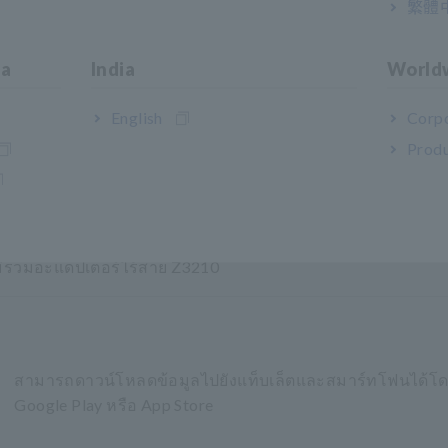
繁體
ผลิตพลังงานแสงอาทิตย์และยาน
พาหนะไฟฟ้า
ia
India
World
English
Corpo
Produ
อ)
ม่รวมอะแดปเตอร์ไร้สาย Z3210
สามารถดาวน์โหลดข้อมูลไปยังแท็บเล็ตและสมาร์ทโฟนได้โดย
Google Play หรือ App Store