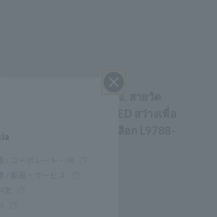
LED สว่าง, LCD ส่องสว่าง, สายวัด
ปิด I
ทดสอบพร้อมหลอดไฟ LED สว่างเพื่อ
ให้แสงสว่างใกล้มือ (ตัวเลือก L9788-
sia
11 หรือ L9788-10)
 / コーポレート・IR
 / 製品・サービス
中文
어