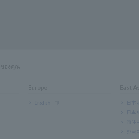
กันตกบนพื้นคอนกรีตจากระยะ 1 ม.
าของคุณ
(3.28 ฟุต)
Europe
East A
English
日本語
日本語
เครื่องวัดแรงดันไฟฟ้า AC/DC ในตัว
简体
มีประโยชน์สำหรับการทดสอบระบบ
한국