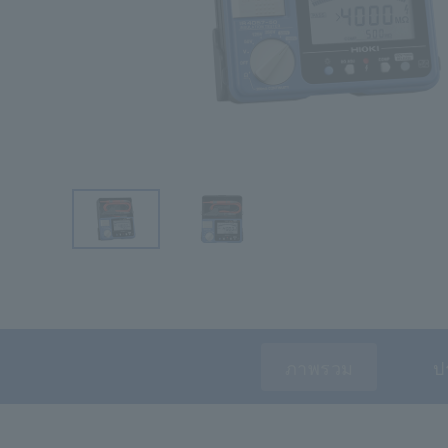
ภาพรวม
ป