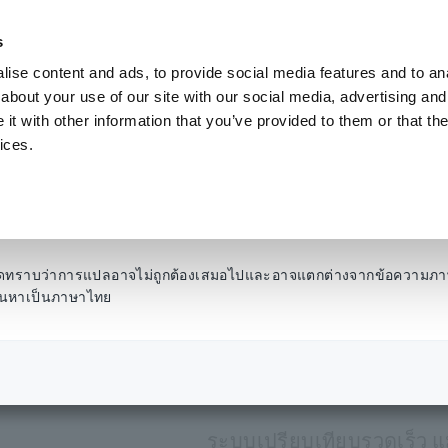
s
ise content and ads, to provide social media features and to anal
ผลิตภัณฑ์
อุตสาหกรรมและโซลูชั่น
คลังความ
about your use of our site with our social media, advertising and
t with other information that you’ve provided to them or that the
ices.
​ ​
เครื่องทดสอบฉนวนแบบดิจิตอล, เครื่องทดสอบฉนวน 5 ช่วง
​ ​
IR4057-50
เครื่องทดส
โปรดทราบว่าการแปลอาจไม่ถูกต้องเสมอไปและอาจแตกต่างจากข้อความภา
รค้นหาเป็นภาษาไทย
50
ระบบเปรียบเทียบรวดเร็ว แม