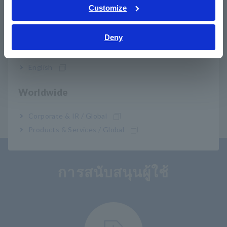
Tiếng Việt / Việt Nam
Customize
Bahasa Indonesia
Deny
India
หน้า
ถัดไป ก่อน
English
หน่วยความจำ HiCORDER
หน่วยความจำ HiCORDER
หน
MR6000
MR8740T
MR
Worldwide
​ ​
Corporate & IR / Global
Products & Services / Global
การสนับสนุนผู้ใช้