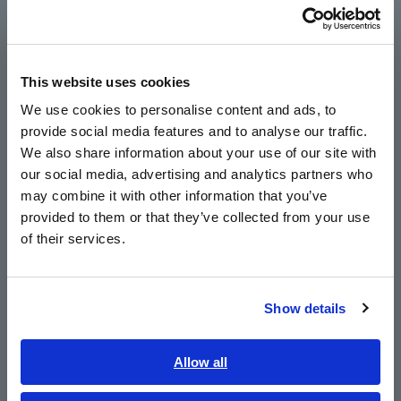
Português / Brasil
Europe
หมายเลขรุ่น (รหัสการสั่งซื้อ)
This website uses cookies
English
We use cookies to personalise content and ads, to
U8977
provide social media features and to analyse our traffic.
East Asia
We also share information about your use of our site with
หมายเหตุ: ใช้โดยติดตั้งใน Memory HiCorder ไม่รวมเซ็นเซอร์
our social media, advertising and analytics partners who
日本語 / コーポレート・IR
ปัจจุบัน - โปรดซื้อแยกต่างหาก
may combine it with other information that you’ve
日本語 / 製品・サービス
provided to them or that they’ve collected from your use
简体中文
of their services.
한국어
繁體中文
Show details
Southeast Asia, Oceania
English
Allow all
ผลิตภัณฑ์ ที่เกี่ยวข้อง
ภาษาไทย / ประเทศไทย