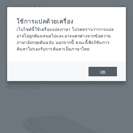
ข้าม
ไป
ที่
ใช้การแปลด้วยเครื่อง
เนื้อหา
หน้าแรก
​ ​
ผลิตภัณฑ์
​ ​
หลัก
เว็บไซต์นี้ใช้เครื่องแปลภาษา โปรดทราบว่าการแปล
การเก็บข้อมูล ออสซิลโลสโคป เครื่องบันทึกข้อมูล
​ ​
อาจไม่ถูกต้องเสมอไปและอาจแตกต่างจากข้อความ
ตัวเลือก เครื่องบันทึกข้อมูล
​ ​
3CH CURRENT UNIT U8977
ภาษาอังกฤษต้นฉบับ นอกจากนี้ ขณะนี้ฟังก์ชันการ
ค้นหาไม่รองรับการค้นหาเป็นภาษาไทย
3CH UNIT ปัจจุบัน U8977
OK
โมดูลอินพุตปัจจุบันเฉพาะที่สามารถจ่ายพลังงานให้กับ
เซ็นเซอร์ปัจจุบัน