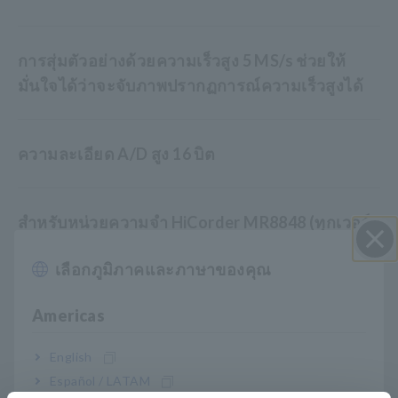
การสุ่มตัวอย่างด้วยความเร็วสูง 5 MS/s ช่วยให้
มั่นใจได้ว่าจะจับภาพปรากฏการณ์ความเร็วสูงได้
ความละเอียด A/D สูง 16 บิต
สำหรับหน่วยความจำ HiCorder MR8848 (ทุกเวอร์
ชันเฟิร์มแวร์), MR6000 (เวอร์ชัน 2.10 หรือใหม่
เลือกภูมิภาคและภาษาของคุณ
กว่า), MR8740T (เวอร์ชัน 2.00 หรือใหม่กว่า)
ปิด I
Americas
สามารถติดตั้งได้สูงสุด 3 ยูนิตต่อ MR8848,
English
MR6000 หรือ MR8740T
Español / LATAM