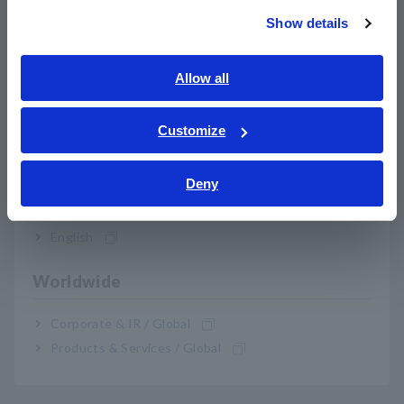
Show details
Southeast Asia, Oceania
English
Allow all
ภาษาไทย / ประเทศไทย
Tiếng Việt / Việt Nam
Customize
Productos relacionados
Bahasa Indonesia
Deny
India
English
Anterior
Siguiente
Worldwide
MEMORIA Adquisidor
MEMORIA Adquisidor
ME
Corporate & IR / Global
MR6000
MR8740T
MR
Products & Services / Global
​ ​