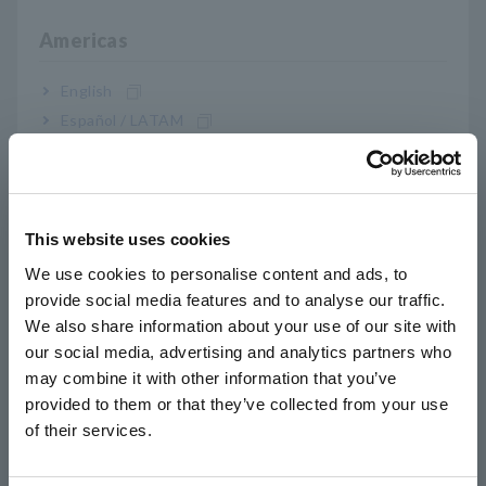
posterior), MR8740T (versión 2.00 o posterior)
Americas
English
Hasta 3 unidades por MR8848, MR6000 o
Español / LATAM
MR8740T.
Português / Brasil
Europe
Nº de modelo (código de
This website uses cookies
English
We use cookies to personalise content and ads, to
pedido)
provide social media features and to analyse our traffic.
East Asia
We also share information about your use of our site with
our social media, advertising and analytics partners who
日本語 / コーポレート・IR
U8977
may combine it with other information that you’ve
日本語 / 製品・サービス
provided to them or that they’ve collected from your use
简体中文
Nota: Utilícelo instalándolo en la Memoria Adquisidor. El
of their services.
한국어
sensor de corriente no está incluido; compre por separado.
繁體中文