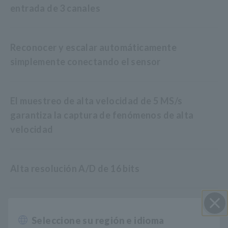
entrada de 3 canales
Reconocer y escalar automáticamente
simplemente conectando el sensor
El muestreo de alta velocidad de 5 MS/s
garantiza la captura de fenómenos de alta
velocidad
Alta resolución A/D de 16 bits
Para memoria Adquisidor MR8848 (todas las
Seleccione su región e idioma
Cerrar
versiones de firmware), MR6000 (versión 2.10 o