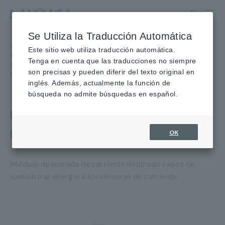
Ir
al
contenido
Se Utiliza la Traducción Automática
principal
Inicio
​ ​
Productos
​ ​
Este sitio web utiliza traducción automática.
Adquisición de datos, Osciloscopios, Registradores de memoria
​ ​
Tenga en cuenta que las traducciones no siempre
Opciones de registradores de memoria
​ ​
son precisas y pueden diferir del texto original en
Unidad DE CORRIENTE DE 3 CANALES U8977
inglés. Además, actualmente la función de
búsqueda no admite búsquedas en español.
Unidad CORRIENTE 3CH
U8977
OK
Módulo de entrada de corriente dedicado capaz de
suministrar energía a los sensores de corriente