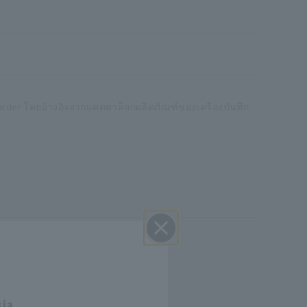
rder โดยอ้างอิงจากแคตตาล็อกผลิตภัณฑ์ของเครื่องบันทึก
ปิด I
sia