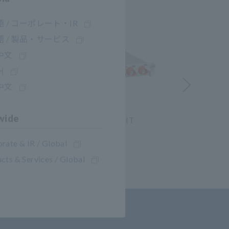
 / コーポレート・IR
 / 製品・サービス
中文
어
ถัดไป ก่อน
中文
wide
U8976
4CH อนาล็อกยูนิต UNIT
หน่วยคว
MR8740
rate & IR / Global
cts & Services / Global