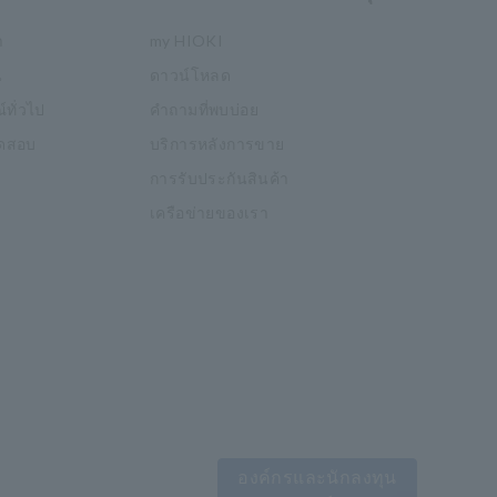
า
my HIOKI
น
ดาวน์โหลด
์ทั่วไป
คำถามที่พบบ่อย
อทดสอบ
บริการหลังการขาย
การรับประกันสินค้า
เครือข่ายของเรา
องค์กรและนักลงทุน