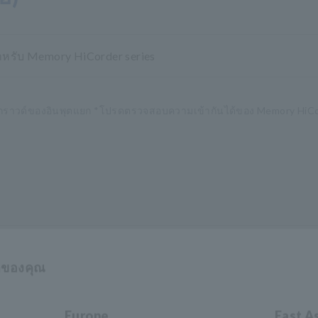
ำหรับ Memory HiCorder series
นือกราวด์ของอินพุตแยก *โปรดตรวจสอบความเข้ากันได้ของ Memory HiCo
าของคุณ
Europe
East A