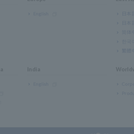
English
日本語
日本語
简体
한국
繁體
ia
India
World
ยความจำ HiCORDER
UNIT อนาล็อกความเร็วสูง 
00
English
Corpo
Produ