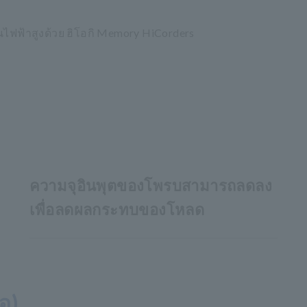
นไฟฟ้าสูงด้วย ฮิโอกิ Memory HiCorders
ความจุอินพุตของโพรบสามารถลดลง
เพื่อลดผลกระทบของโหลด
อ)