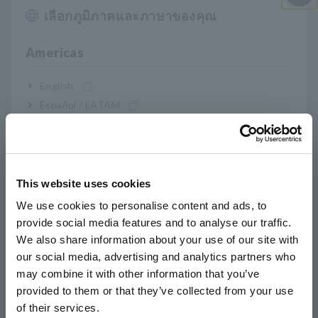
เลือกภูมิภาคและภาษาของคุณ
ปิด I
เอาต์พุตแบบอะนาล็อกสำหรับระดับการวัดปัจจุบัน
รูปคลื่นการวัดกระแส หรือระดับการวัดความถี่
Americas
English
ฟังก์ชัน Peak Hold แสดงค่ายอดของกระแสไฟเข้า
Español / LATAM
ที่เกิดขึ้นเมื่ออุปกรณ์ไฟฟ้าเริ่มทำงาน
Português / Brasil
Europe
โหมด AC+DC ช่วยให้สามารถวัดค่า RMS ของรูป
This website uses cookies
English
คลื่นที่แก้ไขเต็มหรือครึ่งคลื่นได้
We use cookies to personalise content and ads, to
provide social media features and to analyse our traffic.
East Asia
We also share information about your use of our site with
our social media, advertising and analytics partners who
日本語 / コーポレート・IR
หมายเลขรุ่น (รหัสการสั่งซื้อ)
may combine it with other information that you’ve
日本語 / 製品・サービス
provided to them or that they’ve collected from your use
简体中文
of their services.
한국어