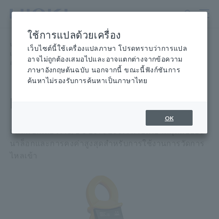
ข้าม
ไป
ที่
ใช้การแปลด้วยเครื่อง
เนื้อหา
หน้าแรก
​ ​
ผลิตภัณฑ์
​ ​
หลัก
เว็บไซต์นี้ใช้เครื่องแปลภาษา โปรดทราบว่าการแปล
แคลมป์มิเตอร์, มัลติมิเตอร์แบบแคลมป์ แค
​ ​
อาจไม่ถูกต้องเสมอไปและอาจแตกต่างจากข้อความ
ลมป์มิเตอร์ AC/DC แคลมป์มิเตอร์
​ ​
CLAMP ON AC/DC HiTESTER 3284
ภาษาอังกฤษต้นฉบับ นอกจากนี้ ขณะนี้ฟังก์ชันการ
ค้นหาไม่รองรับการค้นหาเป็นภาษาไทย
HiTESTER CLAMP ON
OK
แคลมป์มิเตอร์ AC/DC 20 A/200 A พร้อมเอาต์พุตแบบอะ
นาล็อกและการคงค่าสูงสุดสำหรับการใช้งานการวัดการ
ไหลเข้า