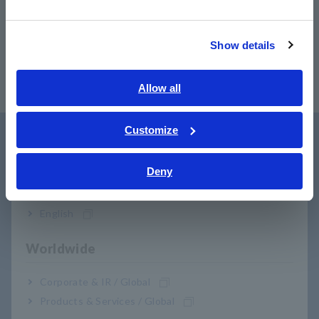
3284
พร้อมเอาต์พุตมอนิเตอร์/แอนะล็อก
繁體中文
Show details
Southeast Asia, Oceania
English
Allow all
ภาษาไทย / ประเทศไทย
Tiếng Việt / Việt Nam
Customize
Bahasa Indonesia
การสนับสนุนผู้ใช้
Deny
India
English
Worldwide
Corporate & IR / Global
Products & Services / Global
ดาวน์โหลด