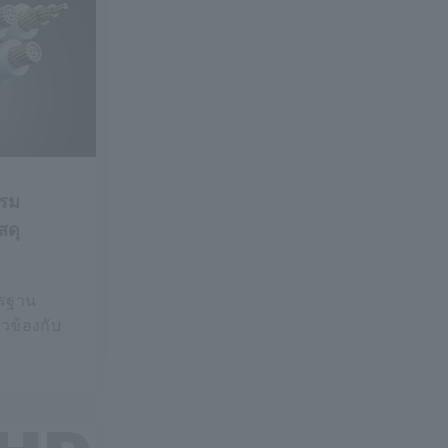
รม
สดุ
รฐาน
ยวข้องกับ