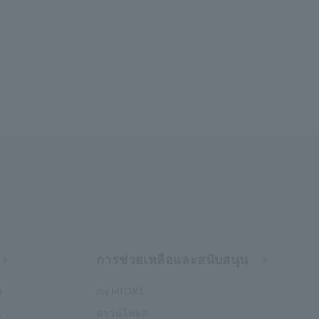
การช่วยเหลือและสนับสนุน
า
my HIOKI
น
ดาวน์โหลด