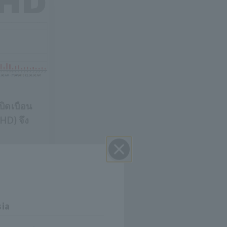
ิดเบือน
HD) จึง
D เป็น
ปิด I
ไฟฟ้า
กขึ้น
บสาเหตุ
sia
นที่
อื่นๆ