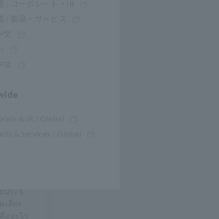
 / コーポレート・IR
 / 製品・サービス
中文
어
中文
wide
rate & IR / Global
cts & Services / Global
วนใน
ด้วยอิน
ายประจุ
มเสี่ยง
วคืออะไร