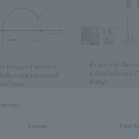
ทำไมการเข้าใจการบ
อต Nyquist สำหรับการ
ฮาร์มอนิกทั้งหมด (T
อิมพีแดนซ์ของแบตเตอรี่
สำคัญ?
ธียมไอออน
การทำความเข้าใจ TH
อต Nyquist คือกราฟที่แสดง
แนวทางหนึ่งในการใช้
าของคุณ
ิมพีแดนซ์ที่วัดได้หลาย
อย่างมีประสิทธิภาพมา
ถี่ เรียนรู้วิธีใช้ในการ
เรียนรู้เพิ่มเติมเกี่ยวกั
คราะห์แบตเตอรี่ลิเธียมและ
Europe
East A
ของฮาร์โมนิก มาตรฐา
ูชันของเรา
เกี่ยวข้องกับ THD และ