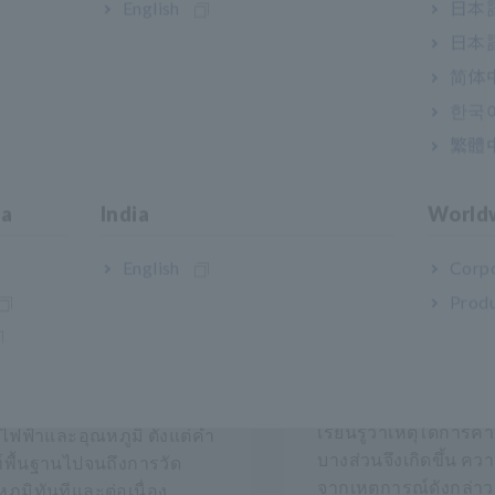
English
日本語
日本語
简体
한국
繁體
ia
India
World
English
Corpo
Produ
การคายประจุบางส่
มือการวัดทางไฟฟ้าและ
มอเตอร์ที่ขับเคลื่อน
หภูมิฉบับสมบูรณ์
เวอร์เตอร์คืออะไร
ือที่ครอบคลุมเกี่ยวกับการวัด
เรียนรู้ว่าเหตุใดการค
ไฟฟ้าและอุณหภูมิ ตั้งแต่คำ
บางส่วนจึงเกิดขึ้น ควา
ท์พื้นฐานไปจนถึงการวัด
จากเหตุการณ์ดังกล่า
ภูมิทันทีและต่อเนื่อง