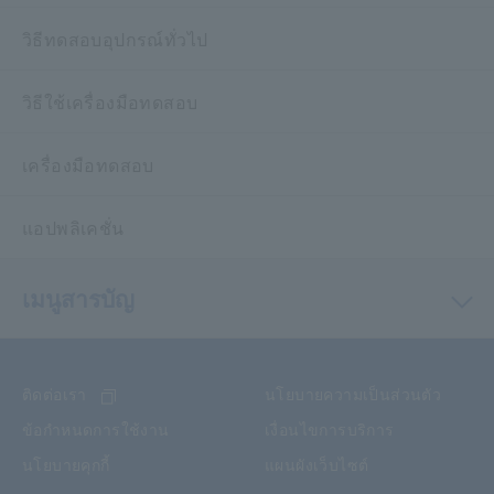
วิธีทดสอบอุปกรณ์ทั่วไป
วิธีใช้เครื่องมือทดสอบ
เครื่องมือทดสอบ
แอปพลิเคชั่น
เมนูสารบัญ
ติดต่อเรา
นโยบายความเป็นส่วนตัว
ข้อกำหนดการใช้งาน
เงื่อนไขการบริการ
นโยบายคุกกี้
แผนผังเว็บไซต์