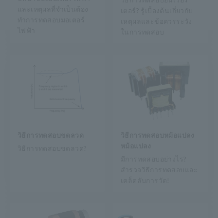
และเหตุผลที่จำเป็นต้อง
เตอร์? รู้เบื้องต้นเกี่ยวกับ
ทำการทดสอบมอเตอร์
เหตุผลและข้อควรระวัง
ไฟฟ้า
ในการทดสอบ
วิธีการทดสอบขดลวด
วิธีการทดสอบหม้อแปลง
หม้อแปลง
วิธีการทดสอบขดลวด?
มีการทดสอบอย่างไร?
สำรวจวิธีการทดสอบและ
เคล็ดลับการวัด!