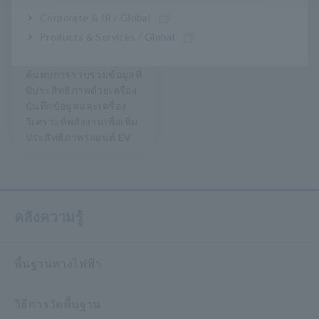
Corporate & IR / Global
Products & Services / Global
การจัดการความร้อนและ
พลังงานของรถยนต์ไฟฟ้า
ค้นพบการรวบรวมข้อมูลที่
มีประสิทธิภาพด้วยเครื่อง
บันทึกข้อมูลและเครื่อง
วิเคราะห์พลังงานเพื่อเพิ่ม
ประสิทธิภาพรถยนต์ EV
คลังความรู้
พื้นฐานทางไฟฟ้า
วิธีการวัดพื้นฐาน