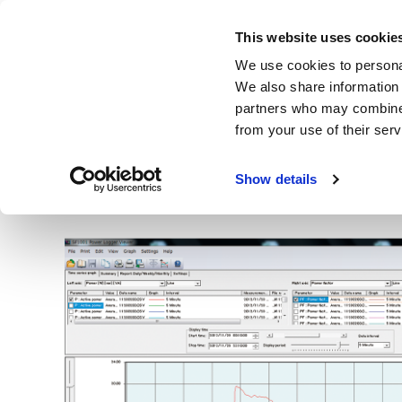
Skip
to
This website uses cookie
main
製品・サービス
We use cookies to personal
content
We also share information 
partners who may combine i
from your use of their serv
ホーム
製品
電源品質アナライザ | クランプ電力計 | 電力ロ
Show details