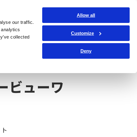
日本語
ログイン
お問い合わせ
Allow all
yse our traffic.
サービス・サポート
コーポレート・IR
Search Op
 analytics
Customize
y’ve collected
Deny
ービューワ
フト