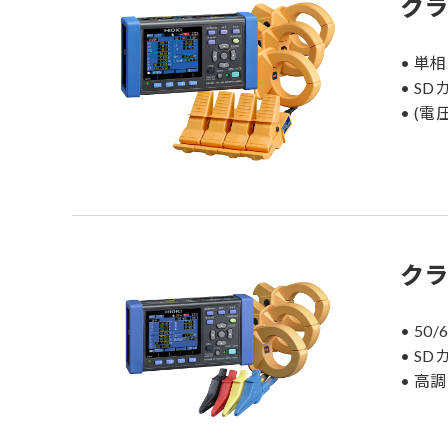
クラ
• 単
• S
• (
クラ
• 50
• S
• 高