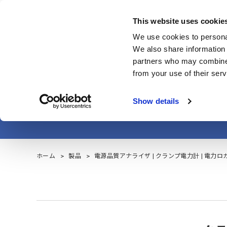
Skip
to
This website uses cookie
main
製品・サービス
We use cookies to personal
content
We also share information 
partners who may combine i
from your use of their serv
ク
Show details
ホーム
製品
電源品質アナライザ | クランプ電力計 | 電力ロ