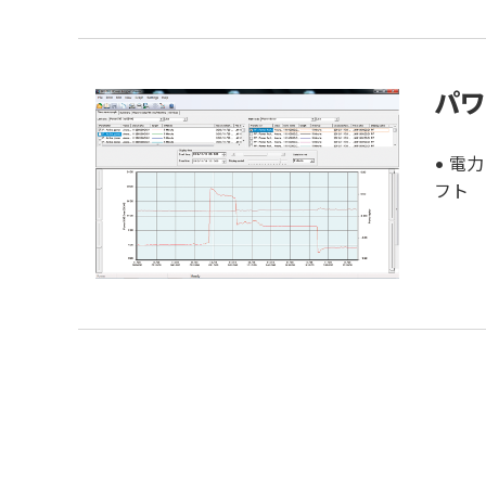
パワ
• 電
フト