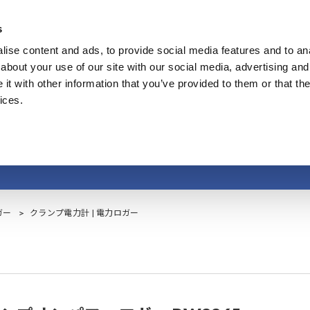
s
ise content and ads, to provide social media features and to anal
製品
業種・ソリューション
計測知識
about your use of our site with our social media, advertising and
t with other information that you’ve provided to them or that the
ices.
ランプ電力計 | 電力ロ
ガー
クランプ電力計 | 電力ロガー