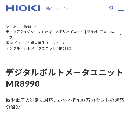
Skip
Search
M
製品・サービス
to
main
content
ホーム
製品
データアクイジション (DAQ) | メモリハイコーダ | 記録計 | 差動プロ
ーブ
差動プローブ・信号発生ユニット
デジタルボルトメータユニット MR8990
デジタルボルトメータユニット
MR8990
微少電圧の測定に対応、6-1/2 桁 120 万カウントの超高
分解能