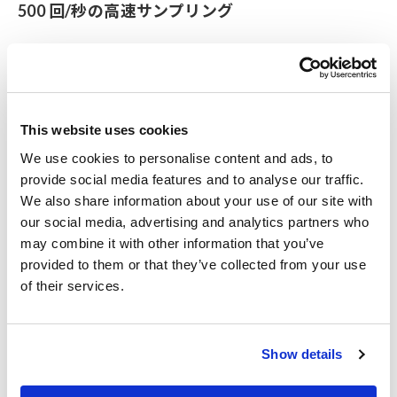
500 回/秒の高速サンプリング
形名（発注コード）
This website uses cookies
We use cookies to personalise content and ads, to
MR8990
MR6000, MR8740,
¥147,000（税込
provide social media features and to analyse our traffic.
MR8847A, MR8827他用
¥161,700）
We also share information about your use of our site with
our social media, advertising and analytics partners who
メモリハイコーダに装着して使用します。※入力コード類は付
may combine it with other information that you’ve
属しませんので、別途ご購入願います。
provided to them or that they’ve collected from your use
of their services.
Show details