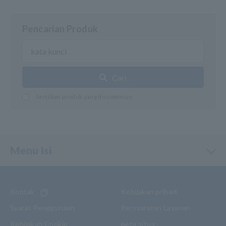
Pencarian Produk
Cari
Sertakan produk yang discontinue
Menu Isi
Kontak
Kebijakan pribadi
Syarat Penggunaan
Persyaratan Layanan
Kebijakan Cookie
peta situs