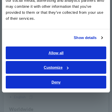
our social media, advertising and analytics partners who
日本語 / コーポレート・IR
Probe untuk penggunaan guard jack dan
may combine it with other information that you’ve
日本語 / 製品・サービス
provided to them or that they’ve collected from your use
peningkatan arus pengukuran menghasilkan
简体中文
of their services.
instrumen yang lebih tahan terhadap kebisingan
한국어
繁體中文
Show details
LAMPIRAN KOMPARATOR LED opsional dan
Southeast Asia, Oceania
nada penilaian volume tinggi digabungkan
English
Allow all
untuk memastikan penilaian LULUS/GAGAL
ภาษาไทย / ประเทศไทย
dikomunikasikan dengan andal di lingkungan
Tiếng Việt / Việt Nam
yang bising di lantai produksi
Customize
Bahasa Indonesia
Deny
India
Antarmuka I/O EXT dengan dukungan NPN/PNP
dapat mengakomodasi berbagai jalur produksi
English
otomatis (model -01)
Worldwide