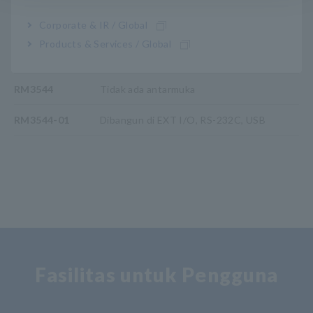
Corporate & IR / Global
Nomor Model (Kode Pesanan)
Products & Services / Global
RM3544
Tidak ada antarmuka
RM3544-01
Dibangun di EXT I/O, RS-232C, USB
Fasilitas untuk Pengguna