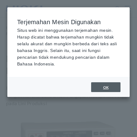
Lewati
ke
konten
Terjemahan Mesin Digunakan
utama
Beranda
​ ​
Produk
​ ​
Resistance Meter, Alat Ukur Baterai
​ ​
Situs web ini menggunakan terjemahan mesin.
Resistance Meter
​ ​
RESISTANCE METER RM3544
Harap dicatat bahwa terjemahan mungkin tidak
selalu akurat dan mungkin berbeda dari teks asli
bahasa Inggris. Selain itu, saat ini fungsi
RESISTANCE METER
pencarian tidak mendukung pencarian dalam
Bahasa Indonesia.
RM3544
OK
Resistance Meter DC Range Luas 30 mΩ hingga 3 MΩ
dengan Koreksi Suhu untuk Pengujian Kecepatan Tinggi
pada Lini Produksi