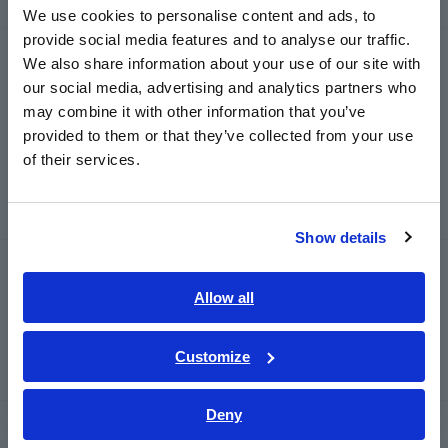
We use cookies to personalise content and ads, to
provide social media features and to analyse our traffic.
East Asia
LCR/ Resistance Meter
We also share information about your use of our site with
our social media, advertising and analytics partners who
日本語 / コーポレート・IR
LCR Meter, Impedance Analyzer, Capacitance Meter
may combine it with other information that you’ve
日本語 / 製品・サービス
Resistance Meter, Battery Tester
provided to them or that they’ve collected from your use
简体中文
of their services.
Super Megohmmeter, Electrometer, Picoammeter
한국어
繁體中文
Benchtop Digital Multimeters (DMM)
Show details
Southeast Asia, Oceania
Uji Keamanan
English
Allow all
Penguji Keamanan Listrik, Penguji Hipot / Isolasi /
ภาษาไทย / ประเทศไทย
Kebocoran
Tiếng Việt / Việt Nam
Customize
Generator Sinyal, Kalibrator
Bahasa Indonesia
Deny
India
Power Meter