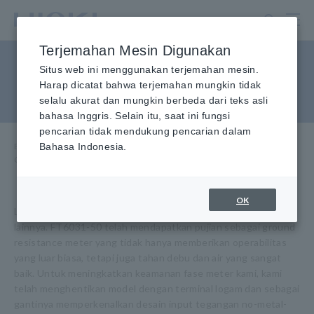
Lewati
ke
konten
Terjemahan Mesin Digunakan
utama
Ground Resistance, Phase
Situs web ini menggunakan terjemahan mesin.
Harap dicatat bahwa terjemahan mungkin tidak
Rotation, Voltage Detection
selalu akurat dan mungkin berbeda dari teks asli
bahasa Inggris. Selain itu, saat ini fungsi
pencarian tidak mendukung pencarian dalam
Beranda
Bahasa Indonesia.
​ ​
Produk
​ ​
Ground Resistance, Rotasi Fase, Deteksi Tegangan
OK
Lingkungan luar membawa lumpur, tetesan air, dan tantangan
lainnya. FT6031-50 telah mendapatkan pujian sebagai ground
resistance meter yang tidak hanya memberikan operabilitas
yang luar biasa, tetapi juga tahan debu dan air yang sangat
baik. Untuk meningkatkan keamanan fase meter kami, kami
telah menghentikan model dengan terminal logam dan sebagai
gantinya memperkenalkan desain input tegangan no-metal-