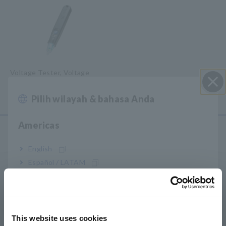
Voltage Tester, Voltage
Detector
Pilih wilayah & bahasa Anda
Close
Americas
Produk
English
Español / LATAM
Logger, Data Logger
Português / Brasil
Data Acquisition, Osiloskop, Memory Recorder
Europe
Multichannel Data Logger
This website uses cookies
Compact Data Logger, Temperature Data Logger
English