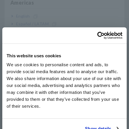
Americas
Registradores de datos multicanal
English
Registradores de datos compactos, registradores de
datos de temperatura
Español / LATAM
Português / Brasil
Medidores de resistencia/LCR
Europe
Medidores LCR, Analizadores de Impedancia,
This website uses cookies
Medidores de Capacitancia
English
We use cookies to personalise content and ads, to
Medidores de resistencia, comprobadores de
provide social media features and to analyse our traffic.
East Asia
baterías
We also share information about your use of our site with
our social media, advertising and analytics partners who
日本語 / コーポレート・IR
Supermegóhmetros, Electrometros,
may combine it with other information that you’ve
日本語 / 製品・サービス
Picoamperímetros
provided to them or that they’ve collected from your use
简体中文
Multímetros digitales de banco(DMM)
of their services.
한국어
繁體中文
Pruebas de seguridad
Show details