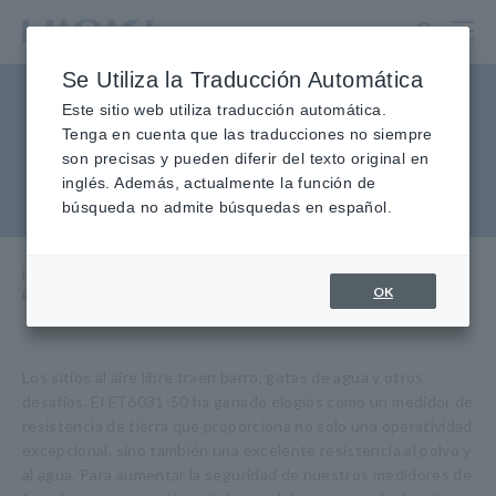
Ir
al
contenido
Se Utiliza la Traducción Automática
principal
Resistencia de tierra,
Este sitio web utiliza traducción automática.
Tenga en cuenta que las traducciones no siempre
Rotación de fase, Detección
son precisas y pueden diferir del texto original en
inglés. Además, actualmente la función de
de voltaje
búsqueda no admite búsquedas en español.
Inicio
​ ​
Productos
​ ​
OK
Resistencia de tierra, Rotación de fase, Detección de voltaje
Los sitios al aire libre traen barro, gotas de agua y otros
desafíos. El FT6031-50 ha ganado elogios como un medidor de
resistencia de tierra que proporciona no solo una operatividad
excepcional, sino también una excelente resistencia al polvo y
al agua. Para aumentar la seguridad de nuestros medidores de