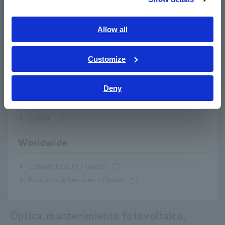
Southeast Asia, Oceania
Comprobadores de seguridad eléctrica,
comprobadores de hipot/aislamiento/fugas
English
Allow all
Generadores de señales, calibradores
ภาษาไทย / ประเทศไทย
Tiếng Việt / Việt Nam
Customize
Bahasa Indonesia
Medidores de potencia
Deny
Medidores de potencia, Analizadores de potencia
India
Analizadores de calidad de la energía, registradores
English
de energía
Worldwide
Sondas, Sensores
Corporate & IR / Global
Sondas/Sensores de corriente, Sondas de tensión,
Products & Services / Global
Sensores CAN
Óptica, mantenimiento fotovoltaico,