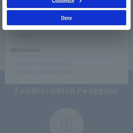
Customize
SM7420
4ch, Pengukuran arus mikro khusus
Bahasa Indonesia
Deny
India
Catatan: Lead pengukuran tidak termasuk. Beli opsi prospek
yang sesuai untuk aplikasi Anda secara terpisah.
English
Worldwide
Corporate & IR / Global
Products & Services / Global
Fasilitas untuk Pengguna