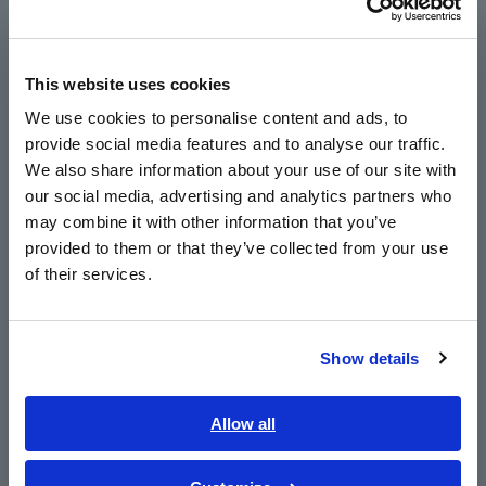
Sempurna untuk melengkapi mesin otomatis
Europe
Built-in EXT I/O, RS-232C, GP-IB dan USB
This website uses cookies
English
We use cookies to personalise content and ads, to
provide social media features and to analyse our traffic.
East Asia
min. resolusi 0,1 faa
We also share information about your use of our site with
our social media, advertising and analytics partners who
日本語 / コーポレート・IR
may combine it with other information that you’ve
日本語 / 製品・サービス
provided to them or that they’ve collected from your use
Ideal untuk pemasangan di jalur otomatis, jalur
简体中文
of their services.
pemeriksaan arus bocor MLCC yang mudah
한국어
dibuat
繁體中文
Show details
Southeast Asia, Oceania
Nomor Model (Kode Pesanan)
English
Allow all
ภาษาไทย / ประเทศไทย
Tiếng Việt / Việt Nam