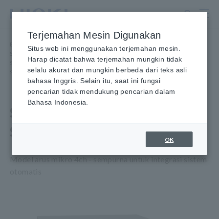
Lewati
ke
konten
Terjemahan Mesin Digunakan
utama
Beranda
​ ​
Produk
​ ​
Situs web ini menggunakan terjemahan mesin.
Super Megohmmeter, Electrometer, Picoammeter
​ ​
Harap dicatat bahwa terjemahan mungkin tidak
Super Megohmmeter, Electrometer, Picoammeter
​ ​
selalu akurat dan mungkin berbeda dari teks asli
SUPER MEGOHM METER SM7420
bahasa Inggris. Selain itu, saat ini fungsi
pencarian tidak mendukung pencarian dalam
Bahasa Indonesia.
SUPER MEGOHM METER
SM7420
OK
Model arus mikro 4ch - sempurna untuk integrasi sistem
otomatis