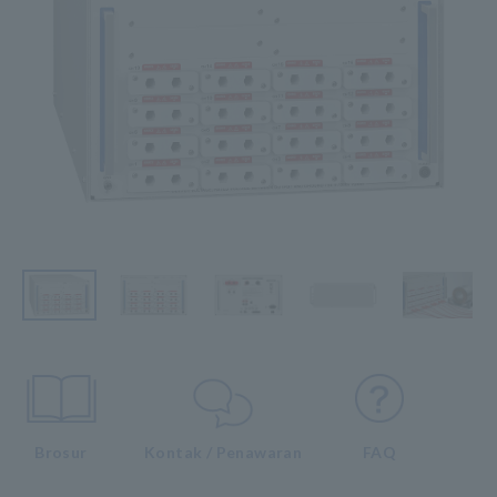
Brosur
Kontak / Penawaran
FAQ