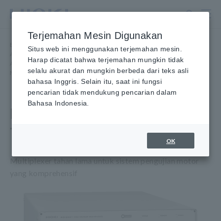
Lewati
ke
konten
Terjemahan Mesin Digunakan
utama
Beranda
​ ​
Produk
​ ​
Situs web ini menggunakan terjemahan mesin.
Alat Uji Keamanan Listrik, Alat Uji Hipot/Isolasi/Kebocoran
​ ​
Harap dicatat bahwa terjemahan mungkin tidak
Alat Uji Pelepasan Sebagian
​ ​
selalu akurat dan mungkin berbeda dari teks asli
MULTIPLEXER TEGANGAN TINGGI SW2001
bahasa Inggris. Selain itu, saat ini fungsi
pencarian tidak mendukung pencarian dalam
Bahasa Indonesia.
MULTIPLEXER TEGANGAN
TINGGI SW2001
OK
Multiplexer tahan lama untuk sistem pengujian motor
yang komprehensif