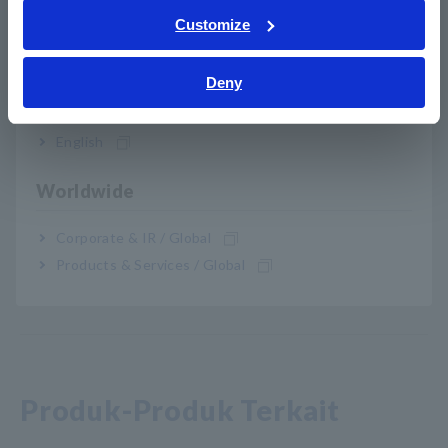
Tiếng Việt / Việt Nam
Customize
SW2001-04
4 cha
Bahasa Indonesia
Deny
SW2001-08
8 bab
India
SW2001-16
16 bab
English
Harap sebutkan sensor PD bawaan ST9200A atau ST9201-50
Worldwide
pada saat pemesanan jika diperlukan.
Corporate & IR / Global
Products & Services / Global
Produk-Produk Terkait