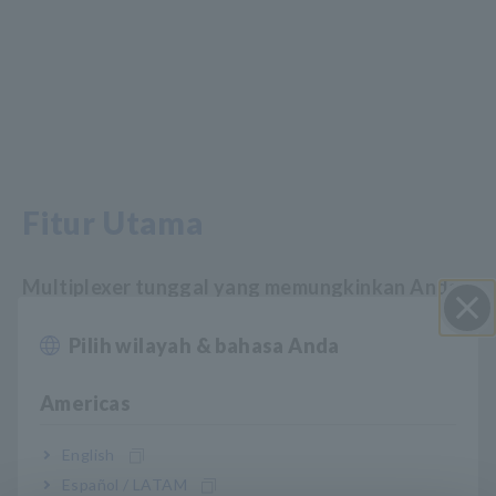
Fitur Utama
Multiplexer tunggal yang memungkinkan Anda
menggabungkan enam pengujian berbeda
Pilih wilayah & bahasa Anda
Close
Pengalihan aman antara pengujian tegangan
Americas
tinggi dan pengukuran tegangan rendah 4
English
terminal
Español / LATAM