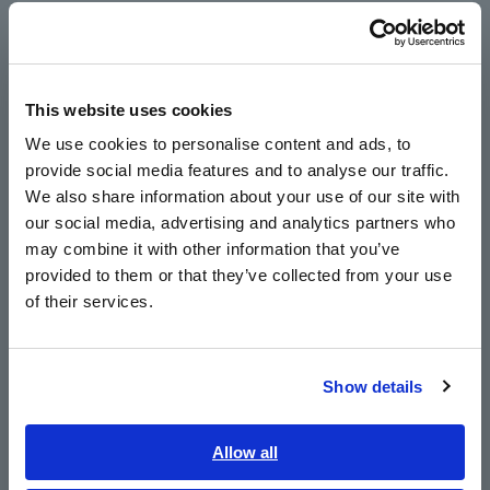
Português / Brasil
Desain multiplexing yang andal dengan umur
Europe
operasional yang panjang
This website uses cookies
English
We use cookies to personalise content and ads, to
Kinerja pengukuran terjamin dan daya tahan
provide social media features and to analyse our traffic.
East Asia
tinggi
We also share information about your use of our site with
our social media, advertising and analytics partners who
日本語 / コーポレート・IR
may combine it with other information that you’ve
日本語 / 製品・サービス
provided to them or that they’ve collected from your use
Hingga 16 channel secara signifikan
简体中文
of their services.
mengurangi jam kerja koneksi dan waktu
한국어
pengujian
繁體中文
Show details
Southeast Asia, Oceania
Nomor Model (Kode Pesanan)
English
Allow all
ภาษาไทย / ประเทศไทย