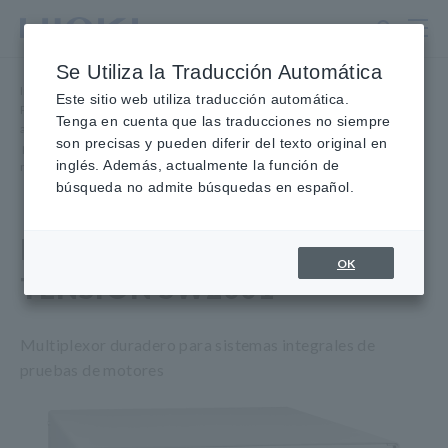
Ir
al
contenido
Se Utiliza la Traducción Automática
principal
Inicio
​ ​
Productos
​ ​
Este sitio web utiliza traducción automática.
Probadores de seguridad eléctrica, probadores de alta tensión,
Tenga en cuenta que las traducciones no siempre
aislamiento y fugas,
son precisas y pueden diferir del texto original en
​ ​
probador de descargas parciales,
​ ​
inglés. Además, actualmente la función de
multiplexor de alta tensión SW2001
búsqueda no admite búsquedas en español.
MULTIPLEXOR DE ALTA
OK
TENSIÓN SW2001
Multiplexor duradero para sistemas integrales de
pruebas de motores