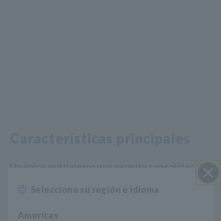
Características principales
Un único multiplexor que permite consolidar
seis pruebas diferentes
Seleccione su región e idioma
Cerrar
Americas
Conmutación segura entre pruebas de alto