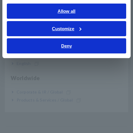
Nº de modelo (código de
English
Allow all
pedido)
ภาษาไทย / ประเทศไทย
Tiếng Việt / Việt Nam
Customize
Bahasa Indonesia
SW2001-04
4 canales
Deny
India
SW2001-08
8 canales
English
SW2001-16
16 canales
Worldwide
Por favor, especifique los sensores PD integrados ST9200A o
ST9201-50 al realizar el pedido, si fuera necesario.
Corporate & IR / Global
Products & Services / Global