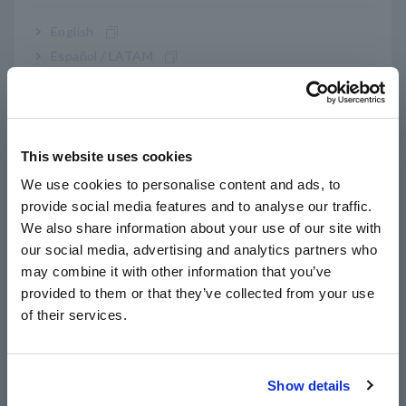
voltaje y medición de bajo voltaje de 4
English
terminales
Español / LATAM
Português / Brasil
Diseño de multiplexación confiable con vida útil
Europe
operativa prolongada
This website uses cookies
English
We use cookies to personalise content and ads, to
provide social media features and to analyse our traffic.
Rendimiento de medición garantizado y alta
East Asia
We also share information about your use of our site with
durabilidad.
our social media, advertising and analytics partners who
日本語 / コーポレート・IR
may combine it with other information that you’ve
日本語 / 製品・サービス
provided to them or that they’ve collected from your use
简体中文
Hasta 16 canales reducen significativamente
of their services.
한국어
las horas de conexión y el tiempo de prueba.
繁體中文
Show details
Southeast Asia, Oceania