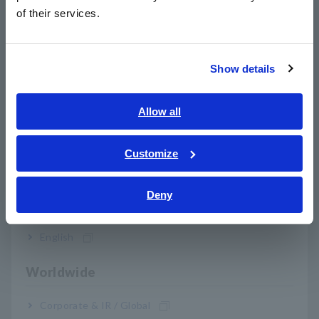
简体中文
of their services.
한국어
繁體中文
Pada waveform di atas, baik bentuk gelombang DC maupun
AC berfluktuasi sesaat. Namun, fluktuasi sesaat ini dihitung
Show details
Southeast Asia, Oceania
dari periode waktu yang berbeda. Meskipun data diperbarui
pada waktu yang sama, perbedaan ini mengakibatkan efisiensi
English
melebihi 100%. Jadi, sekadar menyelaraskan waktu pembaruan
Allow all
data saja tidak cukup untuk mengukur efisiensi secara akurat
ภาษาไทย / ประเทศไทย
dan stabil.
Tiếng Việt / Việt Nam
Customize
Bahasa Indonesia
Deny
India
English
Worldwide
Corporate & IR / Global