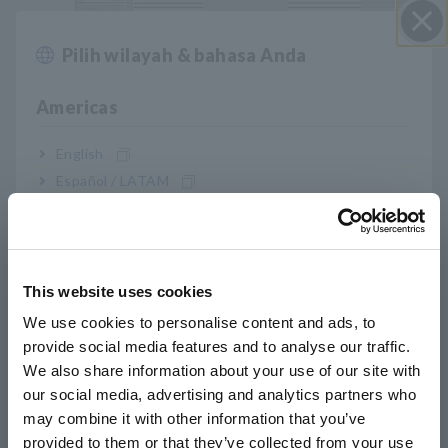
Pilih wilayah & bahasa Anda
Close
Bila sumber sinkronisasi meteran daya diatur ke arus atau
Americas
tegangan AC, daya AC dihitung dari waveform yang
diekstraksi dari antara waktu zero-crossing yang
English
menghasilkan satu atau beberapa periode seperti yang
Español / LATAM
ditunjukkan pada gambar di bawah. Nilai pengukuran
diperbarui pada waktu pembaruan data berikutnya. Bila ada
Português / Brasil
sumber sinkronisasi DC, daya DC dihitung dari waveform
dalam interval pembaruan data, dan nilai pengukuran
Europe
diperbarui pada setiap waktu pembaruan data.
This website uses cookies
English
We use cookies to personalise content and ads, to
provide social media features and to analyse our traffic.
East Asia
We also share information about your use of our site with
our social media, advertising and analytics partners who
日本語 / コーポレート・IR
may combine it with other information that you’ve
日本語 / 製品・サービス
provided to them or that they’ve collected from your use