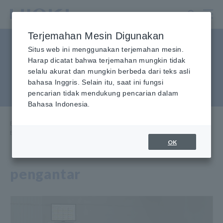
Lewati
ke
konten
Terjemahan Mesin Digunakan
utama
Evaluasi efisiensi konversi
Situs web ini menggunakan terjemahan mesin.
Harap dicatat bahwa terjemahan mungkin tidak
inverter multi-MPPT yang
selalu akurat dan mungkin berbeda dari teks asli
bahasa Inggris. Selain itu, saat ini fungsi
sangat stabil
pencarian tidak mendukung pencarian dalam
Bahasa Indonesia.
Beranda
​ ​
Pusat Informasi
​ ​
Aplikasi Penggunaan
​ ​
Evaluasi efisiensi konversi inverter multi-MPPT yang sangat stabil
OK
pengantar