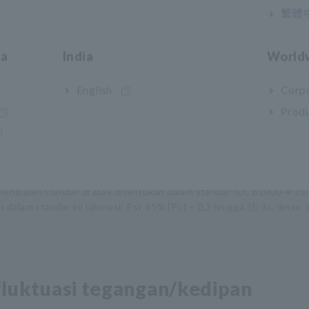
繁體
ia
India
World
 kurang per fase
English
Corpo
Produ
 dari 16 A dan tidak lebih besar dari 75 A per fasa
 pengujian standar di atas ditentukan dalam standar IEC 61000-4-15
alam standar ini (akurasi: Pst ±5% [Pst = 0,2 hingga 5]; dc, dmax:
 fluktuasi tegangan/kedipan