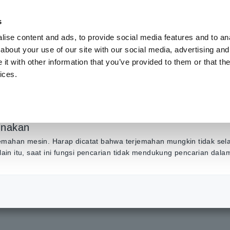
s
ise content and ads, to provide social media features and to anal
Produk
Industri & Solusi
Pusat Inf
about your use of our site with our social media, advertising and
t with other information that you’ve provided to them or that the
ices.
ingan EMC Sejak Awal
gan/Flicker, dan Kebi
unakan
emahan mesin. Harap dicatat bahwa terjemahan mungkin tidak sel
Tinggi
Selain itu, saat ini fungsi pencarian tidak mendukung pencarian dal
tasi Kebisingan EMC Sejak Awal: Harmonisa IEC, Fluktuasi Tegangan/Flicker, d