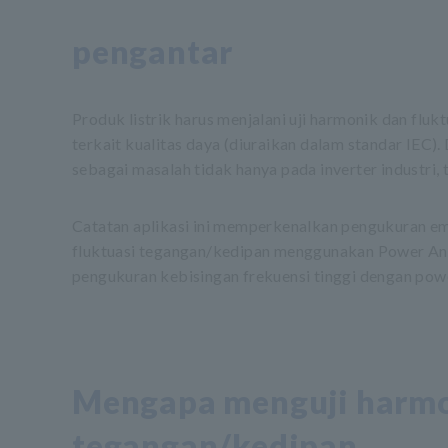
pengantar
Produk listrik harus menjalani uji harmonik dan fl
terkait kualitas daya (diuraikan dalam standar IEC).
sebagai masalah tidak hanya pada inverter industri,
Catatan aplikasi ini memperkenalkan pengukuran em
fluktuasi tegangan/kedipan menggunakan Power Anal
pengukuran kebisingan frekuensi tinggi dengan power
Mengapa menguji harmon
tegangan/kedipan