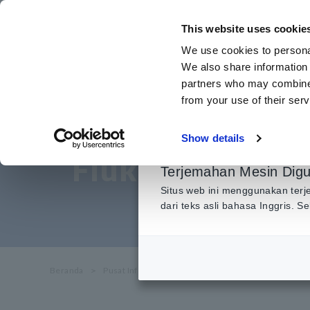
Lewati
ke
This website uses cookie
konten
We use cookies to personal
utama
We also share information 
partners who may combine i
from your use of their serv
Mengatasi Kebis
Show details
Fluktuasi Tegan
Terjemahan Mesin Dig
Situs web ini menggunakan terj
dari teks asli bahasa Inggris. 
Beranda
​ ​
Pusat Informasi
​ ​
Aplikasi Penggunaan
​ ​
Menga