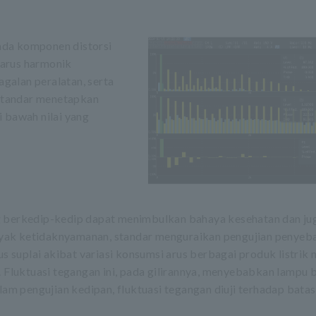
ada komponen distorsi
 arus harmonik
galan peralatan, serta
 standar menetapkan
i bawah nilai yang
 berkedip-kedip dapat menimbulkan bahaya kesehatan dan ju
ak ketidaknyamanan, standar menguraikan pengujian penyeb
rus suplai akibat variasi konsumsi arus berbagai produk listr
. Fluktuasi tegangan ini, pada gilirannya, menyebabkan lampu 
alam pengujian kedipan, fluktuasi tegangan diuji terhadap bata