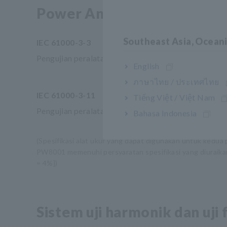
Power Analyzer PW8001
Southeast Asia, Ocean
IEC 61000-3-3
Pengujian peralatan dengan arus pengenal 16 A atau
English
ภาษาไทย / ประเทศไทย
IEC 61000-3-11
Tiếng Việt / Việt Nam
Pengujian peralatan dengan arus pengenal lebih besar
Bahasa Indonesia
(Spesifikasi alat ukur yang dapat digunakan untuk kedua
PW8001 memenuhi persyaratan spesifikasi yang diuraikan d
= 4%])
Sistem uji harmonik dan uji