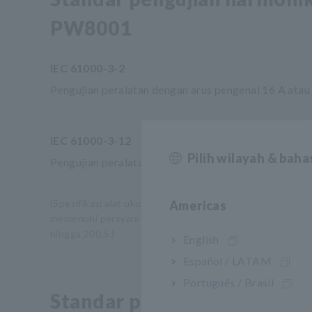
PW8001
IEC 61000-3-2
Pengujian peralatan dengan arus pengenal 16 A atau
IEC 61000-3-12
Pilih wilayah & bah
Pengujian peralatan dengan arus pengenal lebih besar
(Spesifikasi alat ukur yang dapat digunakan untuk kedu
Americas
memenuhi persyaratan spesifikasi yang diuraikan dalam s
hingga 200,5.)
English
Español / LATAM
Português / Brasil
Standar pengujian fluktuas