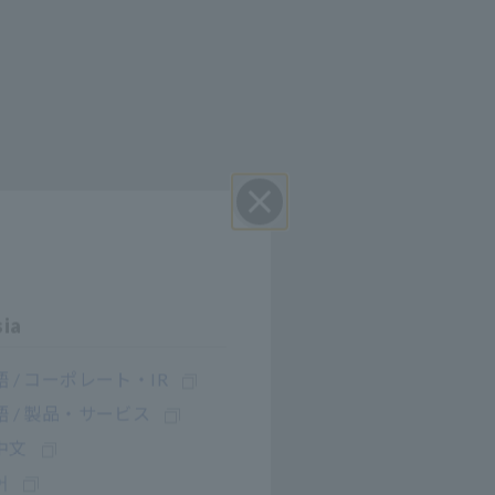
Close
:2002. PW8001
sia
onik 0,5
 / コーポレート・IR
 / 製品・サービス
中文
oleh
어