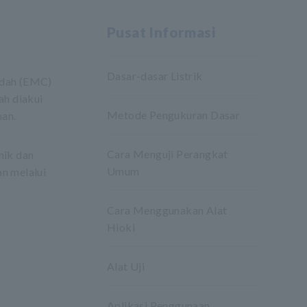
Pusat Informasi
Dasar-dasar Listrik
endah (EMC)
ah diakui
Metode Pengukuran Dasar
han.
Cara Menguji Perangkat
nik dan
Umum
n melalui
Cara Menggunakan Alat
Hioki
Alat Uji
Aplikasi Penggunaan