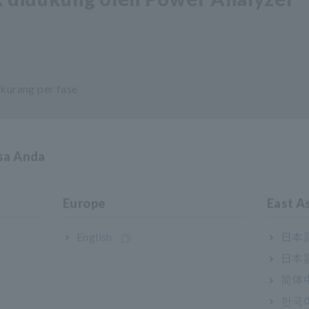
 kurang per fase
asa Anda
 dari 16 A dan tidak lebih besar dari 75 A per fasa
a pengujian standar di atas ditentukan dalam standar IEC 61000-4-7
Europe
East A
tandar ini untuk orde harmonik 0 hingga 200 dan tatanan antar harm
English
日本語
日本語
简体
i tegangan dan kedipan didukung 
한국