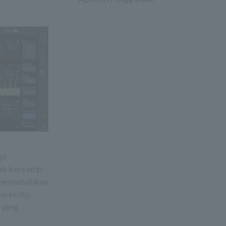
ga
ab berkedip-
ik menyebabkan
berkedip.
s yang