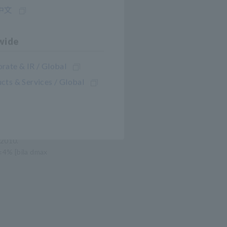
中文
wide
rate & IR / Global
cts & Services / Global
:2010.
 ±4% [bila dmax