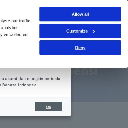
Indonesia
Gabung
Hubungi kami
Allow all
yse our traffic.
ormasi
Layanan & Dukungan
Tentang kami
 analytics
Customize
y’ve collected
: Harmonisa IEC,
Deny
singan Frekuensi
alu akurat dan mungkin berbeda
am Bahasa Indonesia.
OK
an Kebisingan Frekuensi Tinggi