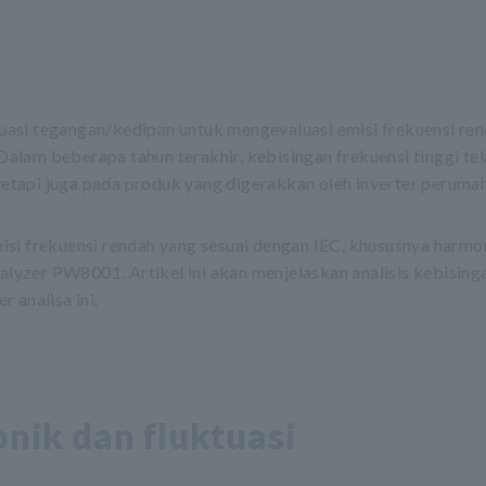
uktuasi tegangan/kedipan untuk mengevaluasi emisi frekuensi r
 Dalam beberapa tahun terakhir, kebisingan frekuensi tinggi tel
 tetapi juga pada produk yang digerakkan oleh inverter peruma
isi frekuensi rendah yang sesuai dengan IEC, khususnya harmo
yzer PW8001. Artikel ini akan menjelaskan analisis kebisinga
 analisa ini.
ik dan fluktuasi