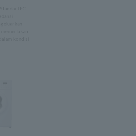
 Standar IEC
edansi
engeluarkan
ak memerlukan
dalam kondisi