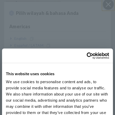
Pilih wilayah & bahasa Anda
Close
Americas
English
Español / LATAM
Português / Brasil
Europe
This website uses cookies
English
We use cookies to personalise content and ads, to
provide social media features and to analyse our traffic.
East Asia
We also share information about your use of our site with
our social media, advertising and analytics partners who
日本語 / コーポレート・IR
may combine it with other information that you’ve
日本語 / 製品・サービス
provided to them or that they’ve collected from your use