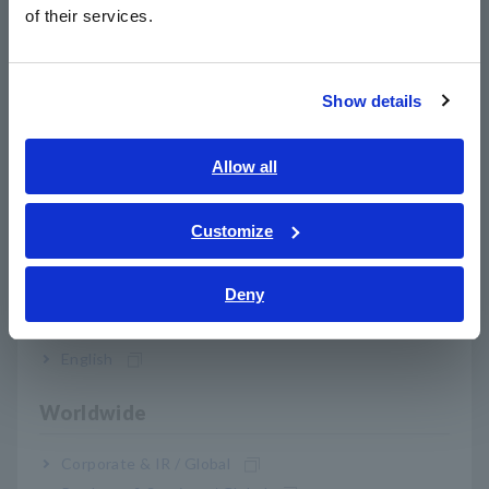
简体中文
of their services.
한국어
繁體中文
Show details
Southeast Asia, Oceania
English
Allow all
ภาษาไทย / ประเทศไทย
Tiếng Việt / Việt Nam
Sambungkan kabel aliran panas dan suhu FHF05 ke channel
Customize
pengukuran unit pengukuran untuk LR8450. FHF05 dapat
Bahasa Indonesia
secara bersamaan mengukur aliran panas dan suhu dengan
Deny
satu perangkat.
India
English
Untuk membaca laju aliran panas secara langsung, cukup
Worldwide
masukkan koefisien sensitivitas (S) yang tertera pada kabel
FHF05 ke dalam bidang sensitivitas penskalaan LR8450. Tidak
Corporate & IR / Global
perlu perhitungan penskalaan yang memakan waktu.