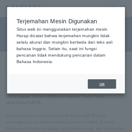
Lewati
ke
konten
Terjemahan Mesin Digunakan
utama
Manajemen Termal Baterai
Situs web ini menggunakan terjemahan mesin.
Harap dicatat bahwa terjemahan mungkin tidak
EV
selalu akurat dan mungkin berbeda dari teks asli
bahasa Inggris. Selain itu, saat ini fungsi
pencarian tidak mendukung pencarian dalam
Beranda
Bahasa Indonesia.
​ ​
Pusat Informasi
​ ​
Aplikasi Penggunaan
​ ​
Manajemen Termal Baterai EV
OK
Data Logger HIOKI LR8450 & Sensor Fluks Panas
Hukseflux FHF05
Pengembangan kendaraan listrik baterai (BEV) telah
meningkat pesat dalam beberapa tahun terakhir. Baterai
lithium-ion rentan terhadap perubahan termal, dan khususnya