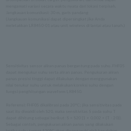
mengamati variasi secara waktu nyata dari lokasi terpisah.
Jangkauan komunikasi: 30 m, garis pandang
(Jangkauan komunikasi dapat dipersingkat jika Anda
meletakkan LR8450-01 atau unit wireless di lantai atau tanah.)
Sensitivitas sensor aliran panas bergantung pada suhu. FHF05
dapat mengukur suhu serta aliran panas. Pengukuran aliran
panas presisi tinggi dapat dilakukan dengan menggunakan
nilai terukur suhu untuk melakukan koreksi suhu dengan
fungsi penghitungan waveform LR8450.
Referensi: FHF05 dikalibrasi pada 20°C; jika sensitivitas pada
saat itu diwakili oleh S20, maka sensitivitas S pada suhu T
dapat dihitung sebagai berikut: S = S20 {1 + 0,002 × (T - 20)}.
Sebagai contoh, pengukuran aliran panas yang dilakukan
ketika suhu target 120°C akan dipengaruhi oleh kesalahan