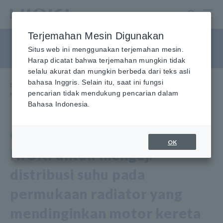
Lewati
ke
konten
Terjemahan Mesin Digunakan
utama
Uji Distribusi Suhu Motor
Situs web ini menggunakan terjemahan mesin.
Harap dicatat bahwa terjemahan mungkin tidak
selalu akurat dan mungkin berbeda dari teks asli
bahasa Inggris. Selain itu, saat ini fungsi
Beranda
​ ​
Pusat Informasi
​ ​
Aplikasi Penggunaan
​ ​
pencarian tidak mendukung pencarian dalam
Menguji Distribusi Suhu Motor
Bahasa Indonesia.
Gunakan pencatat data
OK
HIOKI untuk menguji
distribusi suhu pada
permukaan radiator yang
mendinginkan motor kereta