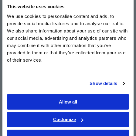
This website uses cookies
English
We use cookies to personalise content and ads, to
Gambar 1
provide social media features and to analyse our traffic.
East Asia
We also share information about your use of our site with
our social media, advertising and analytics partners who
日本語 / コーポレート・IR
may combine it with other information that you’ve
日本語 / 製品・サービス
Highlight
provided to them or that they’ve collected from your use
简体中文
of their services.
한국어
Ukur suhu spesifik di berbagai titik serta hitung secara
繁體中文
internal perbedaan suhu antar titik secara real time.
Show details
Distribusi suhu yang tidak merata pada radiator dapat
Southeast Asia, Oceania
menyebabkan regangan panas bagian yang dapat
menyebabkan kelelahan termal, yang mengakibatkan
English
Allow all
deformasi atau retakan. Logger memberikan representasi
ภาษาไทย / ประเทศไทย
grafis dan mencatat semua bentuk gelombang.
Tiếng Việt / Việt Nam
Customize
Hasil keputusan keluaran berupa alarm untuk dengan
Bahasa Indonesia
mudah menentukan lolos/gagalnya suatu peralatan
berdasarkan kriteria perbedaan suhu yang telah