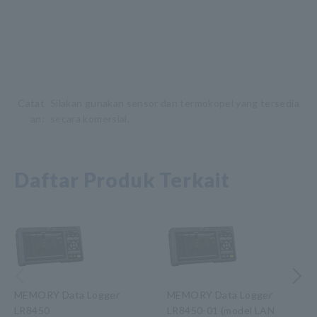
Catat
Silakan gunakan sensor dan termokopel yang tersedia
an:
secara komersial.
Daftar Produk Terkait
Sebelumnya
Berikutny
MEMORY Data Logger
MEMORY Data Logger
LR8450
LR8450-01 (model LAN