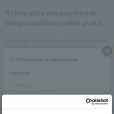
Kelola data dengan mudah
dengan aplikasi paket gratis
Pada Gambar 1, perbedaan suhu antara 2 set titik pengukuran
diukur dan data yang ditangkap serta hasil keputusan
ditransfer ke Memory Data Logger melalui LAN. Aplikasi
Logger Utility mengonversi data ke format CSV, yang dapat
Pilih wilayah & bahasa Anda
Close
ditempelkan secara otomatis ke dalam laporan yang dibuat
pengguna dan dicetak untuk pengelolaan dan kontrol data.
Americas
English
Español / LATAM
Português / Brasil
Europe