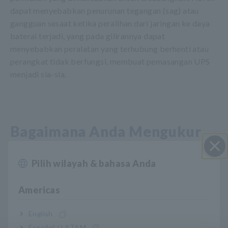
dapat menyebabkan penurunan tegangan (sag) atau
gangguan sesaat ketika peralihan dari jaringan ke daya
baterai terjadi, yang pada gilirannya dapat
menyebabkan peralatan yang terhubung berhenti atau
perangkat tidak berfungsi, membuat pemasangan UPS
menjadi sia-sia.
Bagaimana Anda Mengukur
UPS?
Pilih wilayah & bahasa Anda
Close
Salah satu cara untuk mengukur keefektifan UPS adalah
Americas
dengan mensimulasikan pemadaman listrik dan kemudian
melakukan pengujian untuk memverifikasi bahwa tidak ada
English
masalah dengan kualitas daya saat peralihan dari daya jaringan
Español / LATAM