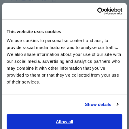
ke UPS terjadi. Pada saat ini, pastikan juga bahwa perangkat
Português / Brasil
yang terhubung tidak mengalami malfungsi. Ketika
pengukuran dilakukan sebagai bagian dari pemeliharaan UPS,
Europe
personel memeriksa masalah dan menggunakan data yang
mereka kumpulkan untuk membantu menjadwalkan pekerjaan
This website uses cookies
perbaikan dan penggantian peralatan. Pengguna peralatan
English
UPS melakukan pengujian serupa untuk memeriksa apakah
We use cookies to personalise content and ads, to
perangkat akan mengalami malfungsi jika terjadi pemadaman
provide social media features and to analyse our traffic.
East Asia
karena masalah dengan UPS dan apakah UPS memang
We also share information about your use of our site with
bertanggung jawab untuk menyebabkan malfungsi tersebut.
our social media, advertising and analytics partners who
日本語 / コーポレート・IR
may combine it with other information that you’ve
日本語 / 製品・サービス
provided to them or that they’ve collected from your use
简体中文
Pendekatan Konvensional vs.
of their services.
한국어
menggunakan PQA
繁體中文
Show details
Southeast Asia, Oceania
English
Allow all