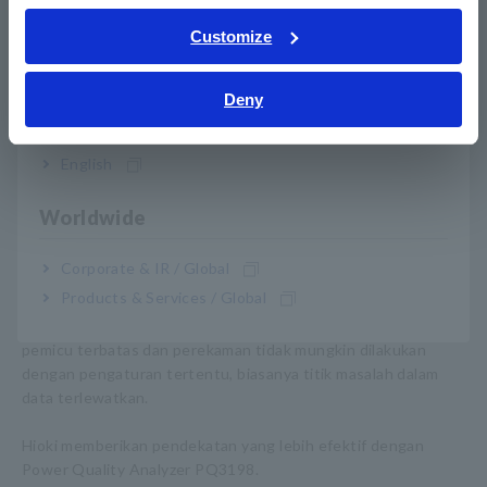
ภาษาไทย / ประเทศไทย
Tiếng Việt / Việt Nam
Customize
Bahasa Indonesia
Deny
India
English
Worldwide
Corporate & IR / Global
Pendekatan tradisional untuk mengukur UPS umumnya
Products & Services / Global
adalah merekam bentuk gelombang dengan osiloskop
penyimpanan digital atau instrumen serupa. Karena kondisi
pemicu terbatas dan perekaman tidak mungkin dilakukan
dengan pengaturan tertentu, biasanya titik masalah dalam
data terlewatkan.
Hioki memberikan pendekatan yang lebih efektif dengan
Power Quality Analyzer PQ3198.