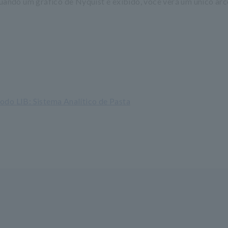
ando um gráfico de Nyquist é exibido, você verá um único arc
rodo LIB: Sistema Analítico de Pasta