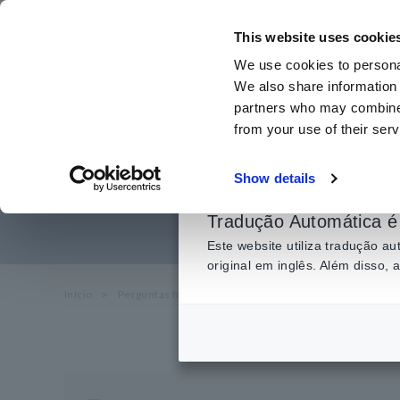
Ir
para
This website uses cookie
o
We use cookies to personal
conteúdo
We also share information 
principal
partners who may combine i
from your use of their serv
[LIB Electrod
Show details
impedâ
Tradução Automática é 
Este website utiliza tradução 
original em inglês. Além disso,
Início
​ ​
Perguntas frequentes
​ ​
sobre serviço e suporte