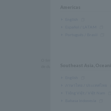
Americas
English
Español / LATAM
Português / Brasil
Imagem 2. Dados 
O limite entre os pinos do eletrodo da 
Southeast Asia, Ocean
de dupla camada (quando um gráfico de 
English
ภาษาไทย / ประเทศไทย
Tiếng Việt / Việt Nam
Bahasa Indonesia