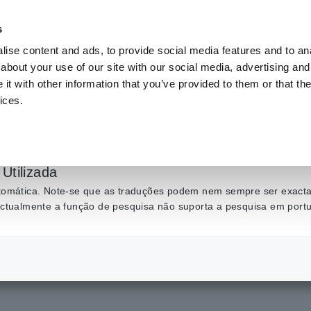
s
ise content and ads, to provide social media features and to anal
Produtos
Indústrias e soluções
Centro de C
about your use of our site with our social media, advertising and
t with other information that you’ve provided to them or that the
ices.
e Slurry Analysis] Ti
ncia que pode ser an
Utilizada
automática. Note-se que as traduções podem nem sempre ser exactas
 actualmente a função de pesquisa não suporta a pesquisa em port
​ ​
[LIB Electrode Slurry Analysis] Tipo de dados de impedância que pode ser anal