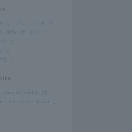
sia
 / コーポレート・IR
 / 製品・サービス
中文
어
中文
 elétrica
wide
reta).
rate & IR / Global
cts & Services / Global