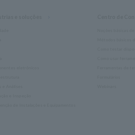
strias e soluções
Centro de Co
idade
Noções básicas de 
a
Métodos básicos 
Como testar dispo
a
Como usar ferrame
nentes eletrônicos
Ferramentas de te
aestrutura
Formulários
 e Análises
Webinars
ação e Inspeção
enção de Instalações e Equipamentos