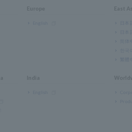
Europe
East A
English
日本語
日本語
简体
한국
de impedância que não podem ser analisados: Nº 1
繁體
célula de eletrodo e a pasta não consiste apenas na capacitância
ia
India
World
Nyquist é exibido, o lado de baixa frequência não é uma linha 
English
Corpo
Produ