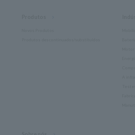
Produtos
Indú
Novos Produtos
Mobil
Produtos descontinuados/substituídos
Bateri
Motor
Energi
Compo
A infr
Testes
Fabric
Manut
Sobre nós