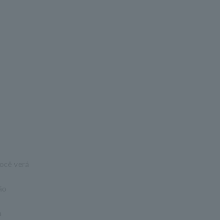
você verá
ão
a