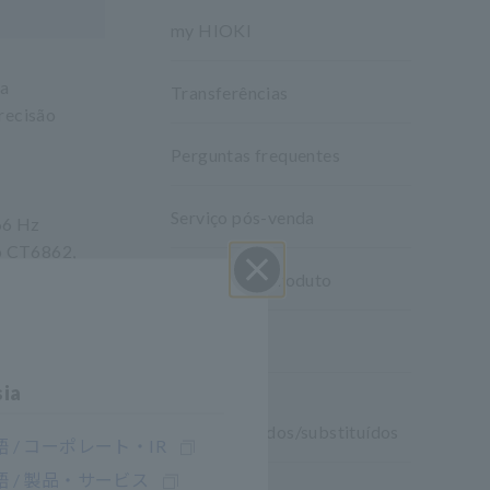
my HIOKI
ta
Transferências
recisão
Perguntas frequentes
Serviço pós-venda
 66 Hz
 o CT6862,
Garantia do produto
 alta
Perto
Rede global
sia
Produtos
descontinuados/substituídos
 / コーポレート・IR
 / 製品・サービス