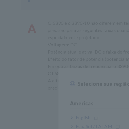
O 3390 e o 3390-10 não diferem em te
A
precisão para as seguintes faixas qua
especialmente projetado:
Voltagem: DC
Potência atual e ativa: DC e faixa de f
Efeito do fator de potência (potência a
Em outras faixas de frequência, o 339
CT6863 ou 9709.
A alta precisão é garantida quando u
Selecione sua regiã
precisão só é garantida quando esses
Americas
English
Español / LATAM