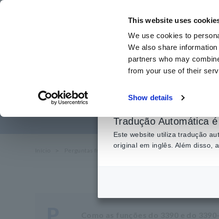
Ir
para
This website uses cookie
o
We use cookies to personal
conteúdo
We also share information 
principal
partners who may combine i
from your use of their serv
Diferen
Show details
Tradução Automática é 
Este website utiliza tradução 
original em inglês. Além disso,
Início
​ ​
Perguntas frequentes
​ ​
sobre serviço e suporte
P
Como as funções do 3390 e do 3390