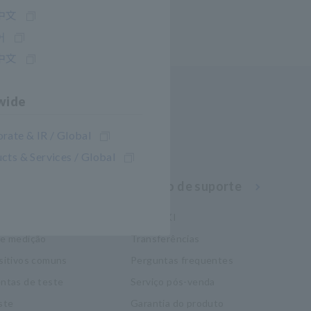
中文
어
中文
wide
rate & IR / Global
cts & Services / Global
nhecimento
Serviço de suporte
eletricidade
my HIOKI
de medição
Transferências
sitivos comuns
Perguntas frequentes
ntas de teste
Serviço pós-venda
ste
Garantia do produto