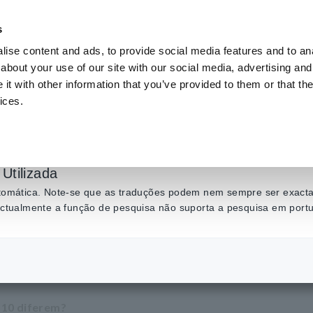
s
ise content and ads, to provide social media features and to anal
Produtos
Indústrias e soluções
Centro de C
about your use of our site with our social media, advertising and
t with other information that you’ve provided to them or that the
ices.
ças entre o 3390 e o
Utilizada
automática. Note-se que as traduções podem nem sempre ser exactas
 actualmente a função de pesquisa não suporta a pesquisa em port
​ ​
Diferenças entre o 3390 e o 3390-10
-10 diferem?