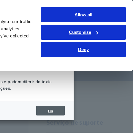
Brasil
Conecte-se
Contate-nos
Allow all
yse our traffic.
onhecimento
Serviço de suporte
Sobre nós
 analytics
Customize
y’ve collected
Deny
 3390-10
 e podem diferir do texto
uguês.
OK
Serviço de suporte