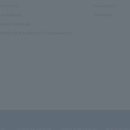
aestrutura
Formulários
 e Análises
Webinars
ação e Inspeção
enção de Instalações e Equipamentos
uso
Termos de serviços
Política de cookies
Mapa do sit