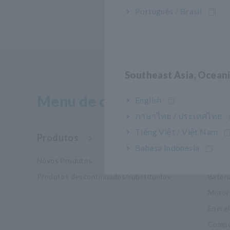
Português / Brasil
Southeast Asia, Ocean
Menu de conteúdo
English
ภาษาไทย / ประเทศไทย
Tiếng Việt / Việt Nam
Produtos
Indú
Bahasa Indonesia
Novos Produtos
Mobil
Produtos descontinuados/substituídos
Bateri
Motor
Energi
Compo