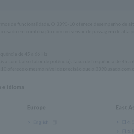
rmos de funcionalidade. O 3390-10 oferece desempenho de al
ndo usado em combinação com um sensor de passagem de alta p
requência de 45 a 66 Hz
tiva com baixo fator de potência): faixa de frequência de 45 a
0-10 oferece o mesmo nível de precisão que o 3390 usado com
sado em combinação com o CT6862-10, CT6863-10 e 9709-10. A
o e idioma
 sensores são usados em combinação com o 3390-10.
Europe
East A
English
日本語
日本語