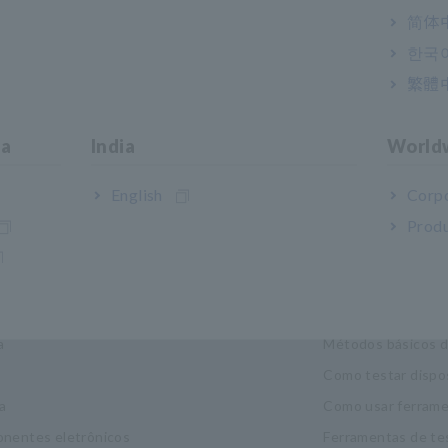
简体
한국
繁體
ia
India
World
English
Corpo
Produ
strias e soluções
Centro de Co
idade
Noções básicas de 
a
Métodos básicos 
Como testar dispo
a
Como usar ferrame
nentes eletrônicos
Ferramentas de te