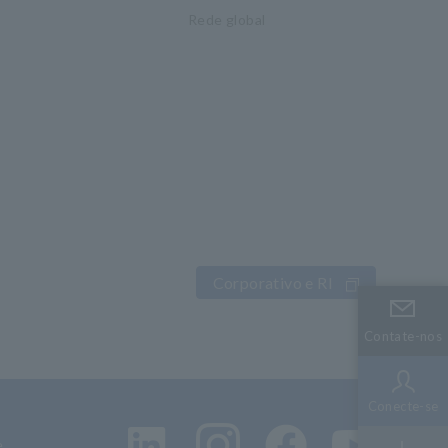
Rede global
Corporativo e RI
Contate-nos
Contate-nos
Conecte-se
Conecte-se
e