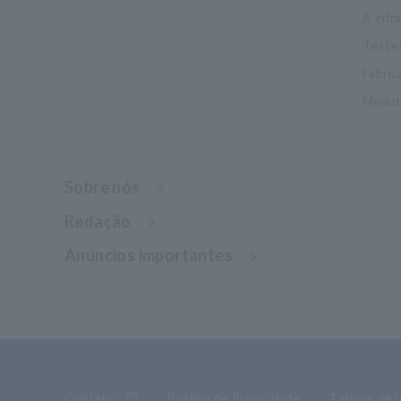
A infr
Testes
Fabric
Manut
Sobre nós
Redação
Anúncios importantes
Contato
Política de Privacidade
Termos de 