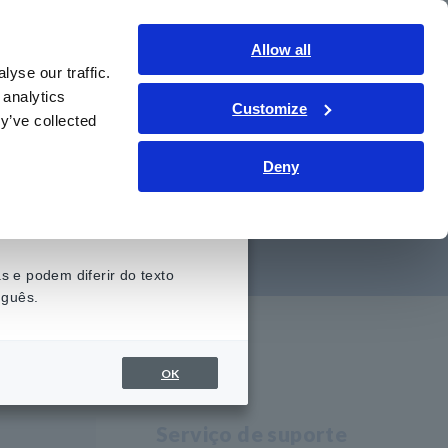
Brasil
Conecte-se
Contate-nos
Allow all
yse our traffic.
onhecimento
Serviço de suporte
Sobre nós
 analytics
Customize
y’ve collected
e amperímetro e
Deny
os
 e podem diferir do texto
uguês.
OK
Serviço de suporte