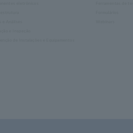
nentes eletrônicos
Ferramentas de te
aestrutura
Formulários
 e Análises
Webinars
ação e Inspeção
enção de Instalações e Equipamentos