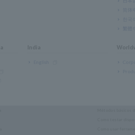
日本語
简体
한국
繁體
ia
India
World
English
Corpo
Produ
strias e soluções
Centro de Co
idade
Noções básicas de 
a
Métodos básicos 
Como testar dispo
a
Como usar ferrame