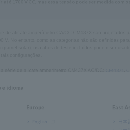
r até 1700 V CC, mas essa tensão pode ser medida com o
érie de alicate amperímetro CA/CC CM437X são projetados p
0 V. No entanto, como as categorias não são definidas para
painel solar), os cabos de teste incluídos podem ser usad
tais configurações.
CM4371
C
da a série de alicate amperímetro CM437X AC/DC:
,
o e idioma
Europe
East A
English
日本語