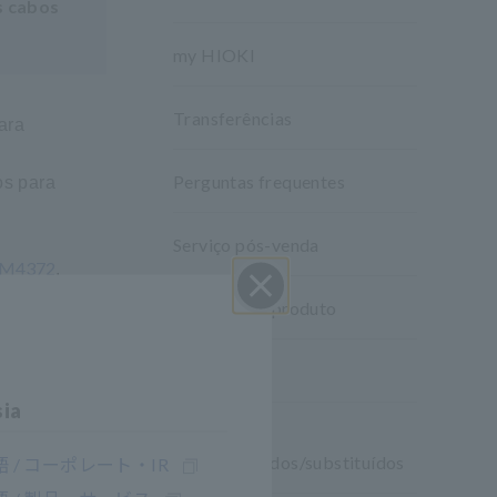
s cabos
my HIOKI
Transferências
ara
Perguntas frequentes
os para
Serviço pós-venda
M4372
,
​ ​
Garantia do produto
Perto
Rede global
sia
Produtos
descontinuados/substituídos
 / コーポレート・IR