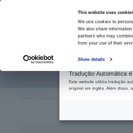
Ir
para
This website uses cookie
o
We use cookies to personal
conteúdo
We also share information 
principal
partners who may combine i
from your use of their serv
Medição de 170
Show details
c
Tradução Automática é 
Este website utiliza tradução 
original em inglês. Além disso,
Home
​ ​
Service & Support
​ ​
FAQ
​ ​
Medição de 1700 V DC 