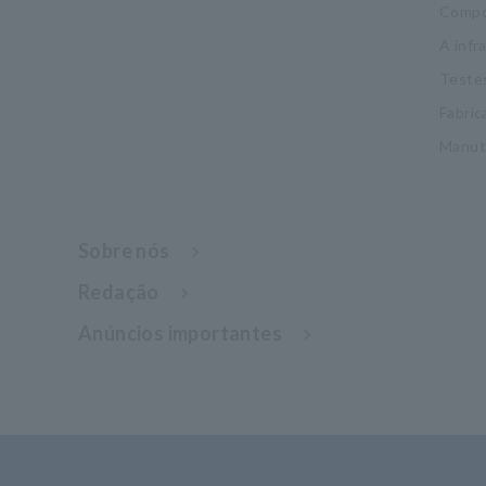
Compo
A infr
Testes
Fabric
Manut
Sobre nós
Redação
Anúncios importantes