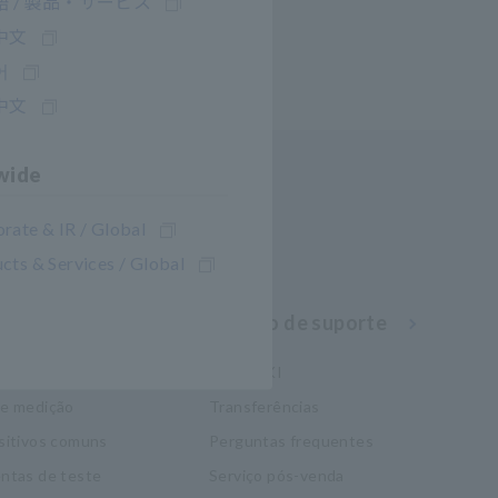
 / 製品・サービス
中文
어
中文
wide
rate & IR / Global
cts & Services / Global
nhecimento
Serviço de suporte
eletricidade
my HIOKI
de medição
Transferências
sitivos comuns
Perguntas frequentes
ntas de teste
Serviço pós-venda