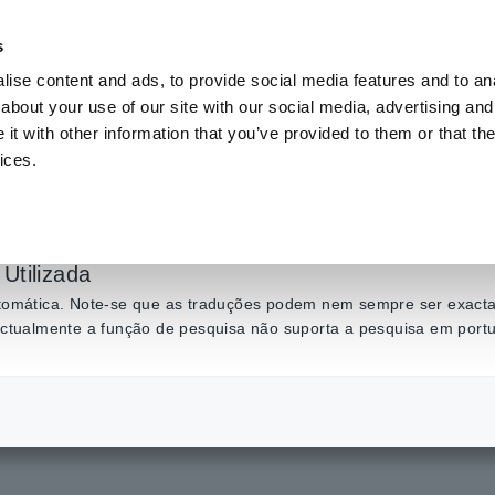
s
ise content and ads, to provide social media features and to anal
Produtos
Indústrias e soluções
Centro de C
about your use of our site with our social media, advertising and
t with other information that you’ve provided to them or that the
ices.
0 V DC com um alicat
abos de teste agrupad
Utilizada
automática. Note-se que as traduções podem nem sempre ser exactas
 actualmente a função de pesquisa não suporta a pesquisa em port
com um alicate amperímetro e cabos de teste agrupados