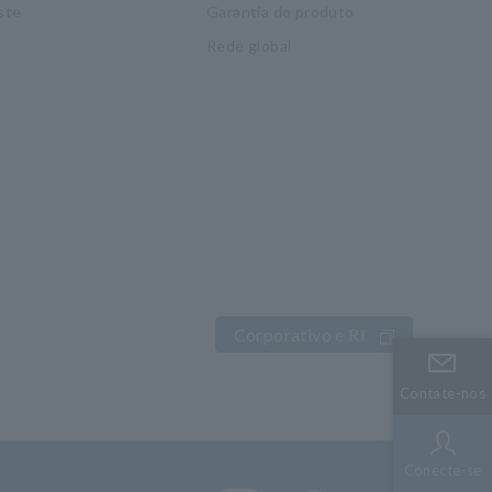
ste
Garantia do produto
Rede global
Corporativo e RI
Contate-nos
Contate-nos
Conecte-se
Conecte-se