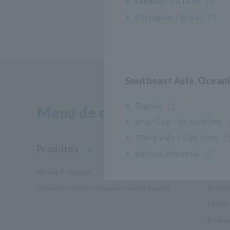
Español / LATAM
Português / Brasil
Southeast Asia, Ocean
English
Menu de conteúdo
ภาษาไทย / ประเทศไทย
Tiếng Việt / Việt Nam
Produtos
Indú
Bahasa Indonesia
Novos Produtos
Mobil
Produtos descontinuados/substituídos
Bateri
Motor
Energi