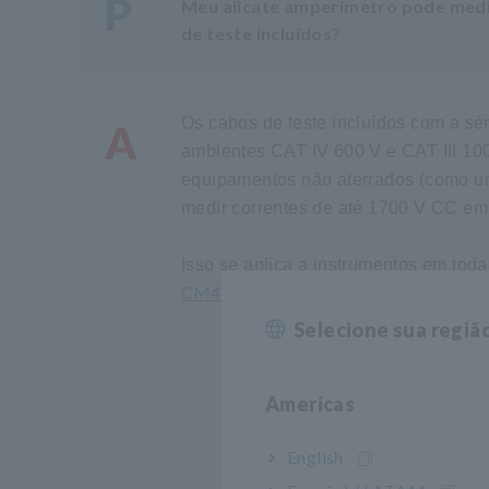
P
Meu alicate amperímetro pode medi
de teste incluídos?
Os cabos de teste incluídos com a s
A
ambientes CAT IV 600 V e CAT III 100
equipamentos não aterrados (como um 
medir correntes de até 1700 V CC em 
Isso se aplica a instrumentos em to
CM4373
CM4374
CM4375
CM4376.
,
​ ​
,
​ ​
,
​ ​
Selecione sua regiã
Americas
English