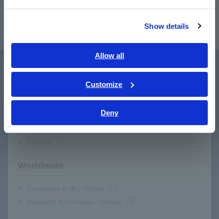
繁體中文
Show details
Southeast Asia, Oceania
English
Allow all
ภาษาไทย / ประเทศไทย
Hỗ trợ người dùng
Tiếng Việt / Việt Nam
Customize
Bahasa Indonesia
Deny
India
English
Worldwide
Tải xuống
Corporate & IR / Global
Products & Services / Global
Bấm vào đây để xem brochure, sách hướng dẫn sử