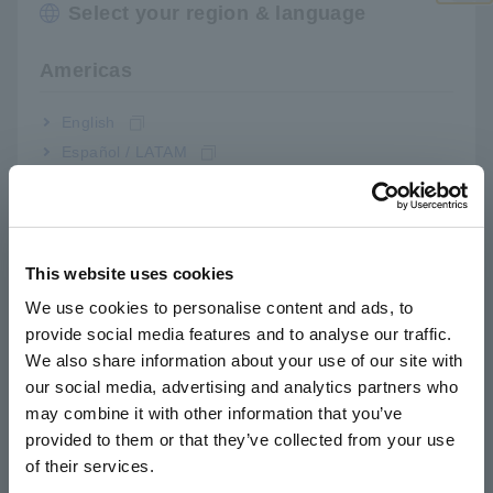
Select your region & language
Cả đầu đo và thân máy đều ở trong một thiết
Đóng
bị duy nhất
Americas
English
Bảo vệ quá tải lên đến 600 V ở các chức
Español / LATAM
năng điện trở hoặc thông mạch
Português / Brasil
Europe
Đèn LED rọi vào điểm kiểm tra
This website uses cookies
English
We use cookies to personalise content and ads, to
provide social media features and to analyse our traffic.
East Asia
Số model (Mã đặt hàng)
We also share information about your use of our site with
our social media, advertising and analytics partners who
日本語 / コーポレート・IR
may combine it with other information that you’ve
日本語 / 製品・サービス
3246-60
provided to them or that they’ve collected from your use
简体中文
of their services.
한국어