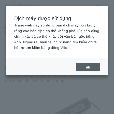
Chuyển
đến
nội
Dịch máy được sử dụng
dung
Trang chủ
​ ​
Sản phẩm
​ ​
chính
Trang web này sử dụng bản dịch máy. Xin lưu ý
Máy kiểm tra, Đồng hồ vạn năng cầm tay (DMM)
​ ​
rằng các bản dịch có thể không phải lúc nào cũng
Đồng hồ vạn năng nhỏ gọn
​ ​
PENCIL HiTESTER 3246-60
chính xác và có thể khác với văn bản gốc tiếng
Anh. Ngoài ra, hiện tại chức năng tìm kiếm chưa
hỗ trợ tìm kiếm bằng tiếng Việt.
BÚT THỬ ĐIỆN 3246-60
OK
Đồng Hồ Vạn Năng bỏ túi với thiết kế dạng bút dùng
trong các công việc bảo trì, kiểm tra và dành cho
người yêu thích điện nói chung