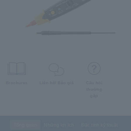
Brochures
Liên hệ/ Báo giá
Câu hỏi
thường
gặp
Tổng quan
Những lợi ích
Đặc tính kỹ thuật